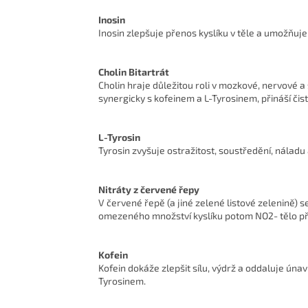
Inosin
Inosin zlepšuje přenos kyslíku v těle a umožňuje
Cholin Bitartrát
Cholin hraje důležitou roli v mozkové, nervové 
synergicky s kofeinem a L-Tyrosinem, přináší čis
L-Tyrosin
Tyrosin zvyšuje ostražitost, soustředění, náladu 
Nitráty z červené řepy
V červené řepě (a jiné zelené listové zelenině) s
omezeného množství kyslíku potom NO2- tělo přem
Kofein
Kofein dokáže zlepšit sílu, výdrž a oddaluje ún
Tyrosinem.