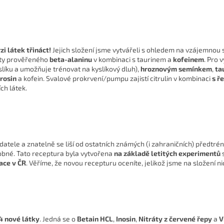
zi látek třináct!
Jejich složení jsme vytvářeli s ohledem na vzájemnou 
ty prověřeného
beta-alaninu
v kombinaci s taurinem a
kofeinem
. Pro 
slíku a umožňuje trénovat na kyslíkový dluh),
hroznovým semínkem
,
ta
rosin
a kofein. Svalové prokrvení/pumpu zajistí citrulin v kombinaci
s ř
ch látek.
atele a znatelně se liší od ostatních známých (i zahraničních) předtr
bné. Tato receptura byla vytvořena
na základě letitých experimentů
ace v ČR
. Věříme, že novou recepturu oceníte, jelikož jsme na složení n
4 nové látky
. Jedná se o
Betain HCL
,
Inosin
,
Nitráty z červené řepy
a
V