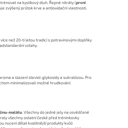
trénovat na kyslíkový dluh. Řepné nitráty (
první
šťuje zvýšený průtok krve a antioxidační vlastnosti.
více než 20-ti letou tradicí s potravinovými doplňky
adstandardní vztahy.
aroma a slazení steviol-glykosidy a sukralózou. Pro
bychom minimalizovali možné hrudkování.
ulinu-malátu
. Všechny do jedné jely na osvědčené
íraly všechny ostatní české před tréninkovky
sou nuceni dělat kvalitnější produkty kvůli