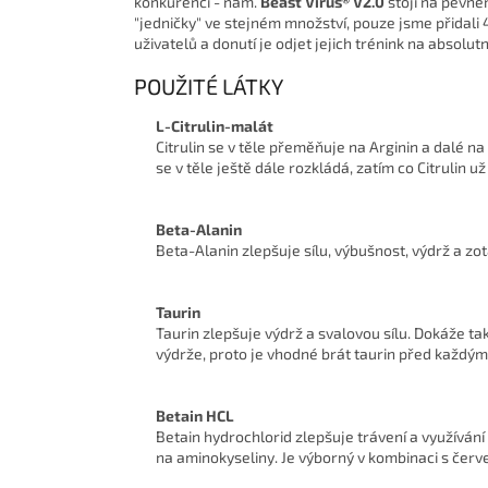
konkurenci - nám.
Beast Virus® V2.0
stojí na pevné
"jedničky" ve stejném množství, pouze jsme přidali 
uživatelů a donutí je odjet jejich trénink na absol
POUŽITÉ LÁTKY
L-Citrulin-malát
Citrulin se v těle přeměňuje na Arginin a dalé na
se v těle ještě dále rozkládá, zatím co Citrulin 
Beta-Alanin
Beta-Alanin zlepšuje sílu, výbušnost, výdrž a z
Taurin
Taurin zlepšuje výdrž a svalovou sílu. Dokáže ta
výdrže, proto je vhodné brát taurin před každým
Betain HCL
Betain hydrochlorid zlepšuje trávení a využívání 
na aminokyseliny. Je výborný v kombinaci s červ