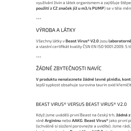
využívání živin a látek organismem a zajišťuje štěpe
použití z CZ značek již u m3/s PUMP
) se v těle měn
***
VÝROBA A LÁTKY
Všechny látky v
Beast Virus® V2.0
jsou
laboratorn
a vlastní certifikát kvality ČSN EN ISO 9001:2009. S
***
ŽÁDNÉ ZBYTEČNOSTI NAVÍC
V produktu nenaleznete žádné levné plnidlo, kont
lepší sypkost obsahuje surovina taurin oxid křemič
BEAST VIRUS® VERSUS BEAST VIRUS® V2.0
Když jsme uváděli první Beast na český trh,
žádná z
vlně
Argininu
nebo
AAKG
.
Beast Virus®
jako první p
(schválně si složení porovnejte a uvidíte). Jsme rádi