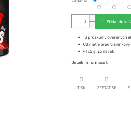
Varianta
Přidat do koš
13 průzkumy ověřených ak
Ultimátní před tréninkový
417,5 g, 25 dávek
Detailní informace
TISK
ZEPTAT SE
S