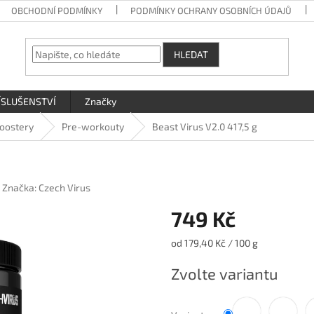
OBCHODNÍ PODMÍNKY
PODMÍNKY OCHRANY OSOBNÍCH ÚDAJŮ
HLEDAT
ÍSLUŠENSTVÍ
Značky
boostery
Pre-workouty
Beast Virus V2.0 417,5 g
Značka:
Czech Virus
749 Kč
Měrná
od 179,40 Kč / 100 g
cena:
Zvolte variantu