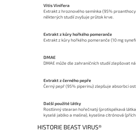
Vitis Vinifera
Extrakt z hroznového semínka (95% proanthocyanid
některých studií zvyšuje průtok krve.
Extrakt z kůry hořkého pomeranče
Extrakt z kůry hořkého pomeranče (10 mg synefr
DMAE
DMAE může dle zahraničních studií zlepšovat nál
Extrakt z černého pepře
Černý pepř (95% piperinu) zlepšuje absorbci ost
Další použité látky
Rostlinný stearan hořečnatý (protispékavá látka)
kyselé jablko a malina), kyselina citrónová (přích
HISTORIE BEAST VIRUS®