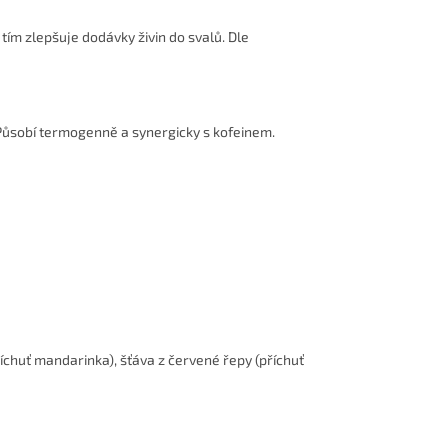
tím zlepšuje dodávky živin do svalů. Dle
Působí termogenně a synergicky s kofeinem.
říchuť mandarinka), šťáva z červené řepy (příchuť