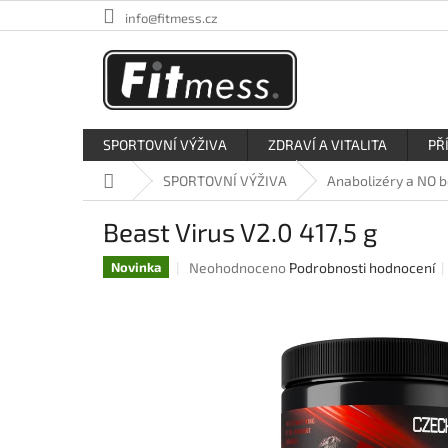
Přejít
info@fitmess.cz
na
obsah
SPORTOVNÍ VÝŽIVA
ZDRAVÍ A VITALITA
PŘ
Domů
SPORTOVNÍ VÝŽIVA
Anabolizéry a NO 
Beast Virus V2.0 417,5 g
Průměrné
Neohodnoceno
Podrobnosti hodnocení
Novinka
hodnocení
produktu
je
0,0
z
5
hvězdiček.