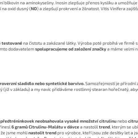
ní bílkovin na aminokyseliny. Inosin zlepšuje přenos kyslíku a umožňuje 
í na oxid dusný (
NO
) a zlepšují prokrvení a žilnatost. Vitis Vinifera zaji
ě testované
na čistotu a zakázané látky. Výroba poté probíhá ve firmě s 
 tímto dodavatelem
spolupracujeme od založení značky
a máme velmi n
roverzní sladidlo nebo syntetické barvivo.
Samozřejmostí je přírodní 
itý (již v základu) a my navíc přidáváme rostlinný stearan hořečnatý, a
 předtréninkovek neobsahovala vysoké množství citrulinu
nebo
citr
řinesl
6 gramů Citrulinu-Malátu v dávce
a nastolil
trend
, kterým se ub
, že jsme mohli
nastolit trend
pro výrobce, kteří jsou zde desítky let a j