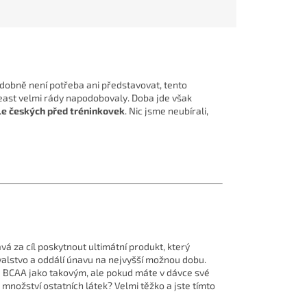
dobně není potřeba ani představovat, tento
east velmi rády napodobovaly. Doba jde však
le českých před tréninkovek
. Nic jsme neubírali,
vá za cíl poskytnout ultimátní produkt, který
alstvo a oddálí únavu na nejvyšší možnou dobu.
a BCAA jako takovým, ale pokud máte v dávce své
množství ostatních látek? Velmi těžko a jste tímto