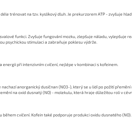
 déle trénovat na tzv. kyslíkový dluh. Je prekurzorem ATP - zvyšuje hlad
a svalové funkci. Zvyšuje fungování mozku, zlepšuje náladu, vylepšuje 
tou psychickou stimulaci a zabraňuje poklesu výdrže.
a energii při intenzivním cvičení, nejlépe v kombinaci s kofeinem.
e nachazí anorganický dusičnan (NO3-), který se u lidí po požití přemění 
ění na oxid dusnatý (NO) - molekulu, která hraje důležitou roli v cév
avu během cvičení. Kofein také podporuje produkci oxidu dusnatého (NO)