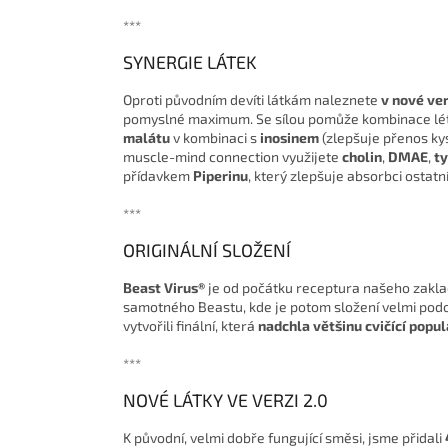
***
SYNERGIE LÁTEK
Oproti původním devíti látkám naleznete
v nové ver
pomyslné maximum. Se sílou pomůže kombinace lé
malátu
v kombinaci s
inosinem
(zlepšuje přenos ky
muscle-mind connection využijete
cholin
,
DMAE
,
ty
přídavkem
Piperinu
, který zlepšuje absorbci ostatní
***
ORIGINÁLNÍ SLOŽENÍ
Beast Virus®
je od počátku receptura našeho zaklad
samotného Beastu, kde je potom složení velmi podo
vytvořili finální, která
nadchla většinu cvičící popul
***
NOVÉ LÁTKY VE VERZI 2.0
K původní, velmi dobře fungující směsi, jsme přidali