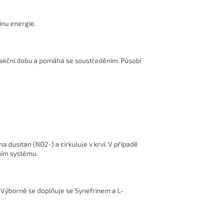
inu energie.
reakční dobu a pomáhá se soustředěním. Působí
na dusitan (NO2-) a cirkuluje v krvi. V případě
ním systému.
. Výborně se doplňuje se Synefrinem a L-