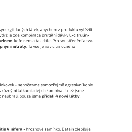
synergii daných látek, abychom z produktu vytěžili
výdrž je zde kombinace brutální dávky
L-citrulin-
urinem
, kofeinem a tak dále. Pro soustředění a tzv.
epnými nitráty
. To vše je navíc umocněno
éninkovek - nepočítáme samozřejmě agresivní kopie
s různými látkami a jejich kombinací, než jsme
ic neubrali, pouze jsme
přidali 4 nové látky
.
itis Vinifera
- hroznové semínko. Betain zlepšuje