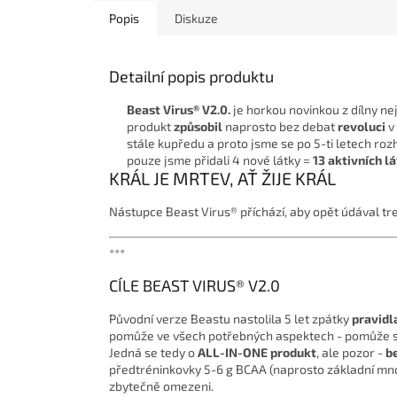
Popis
Diskuze
Detailní popis produktu
Beast Virus® V2.0.
je horkou novinkou z dílny ne
produkt
způsobil
naprosto bez debat
revoluci
v
stále kupředu a proto jsme se po 5-ti letech rozh
pouze jsme přidali 4 nové látky =
13 aktivních l
KRÁL JE MRTEV, AŤ ŽIJE KRÁL
Nástupce Beast Virus® příchází, aby opět údával tre
***
CÍLE BEAST VIRUS® V2.0
Původní verze Beastu nastolila 5 let zpátky
pravidl
pomůže ve všech potřebných aspektech - pomůže se 
Jedná se tedy o
ALL-IN-ONE produkt
, ale pozor -
b
předtréninkovky 5-6 g BCAA (naprosto základní množ
zbytečně omezeni.