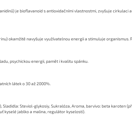
inů) je bioflavanoid s antioxidačními vlastnostmi, zvyšuje cirkulaci a 
inu) okamžitě navyšuje využívatelnou energii a stimuluje organismus. 
adu, psychickou energii, pamět i kvalitu spánku.
atních látek o 30 až 2000%.
, Sladidla: Steviol-glykosiy, Sukralóza, Aroma, barvivo: beta karoten (p
uť kyselé jablko a malina, regulátor kyselosti).