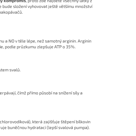
ný kompromis
, proto zde najdete všechny látky z
že bude složení vyhovovat ještě většímu množství
 nakopávačů.
nu a NO v těle lépe, než samotný arginin. Arginin
ergie, podle průzkumu zlepšuje ATP o 35%.
stem svalů.
rpávají, čímž přímo působí na snížení síly a
hlorovodíková), která zajišťuje štěpení bílkovin
ruje buněčnou hydrataci (lepší svalová pumpa).