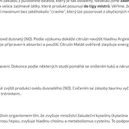
m základu z původního Beasta, který je tak oblíbený. Nedělali jsme
žád
4 velice zajímavé látky, které produkt posunují
do ligy mistrů
. Věříme, 
utní maximum bez jakéhokoliv "crashe", který lze pozorovat z obyčejných
 oxid dusnatý (NO). Podle výzkumu dokáže citrulin navýšit hladinu Argini
už je připraven k absorbci a použití. Citrulin Malát ověřeně zlepšuje en
otavení. Dokonce podle některých studií pomáhá se snížením tuků a náru
ké zvýšit produkci oxidu dusnatého (NO). Cvičením se zásoby taurinu vyče
 tréninkem.
.
živin organismem tím, že zvyšuje množství žaludeční kyseliny (kyselina c
enou řepou, zvyšuje hladinu cholinu a metabolismus cysteinu. To podpo