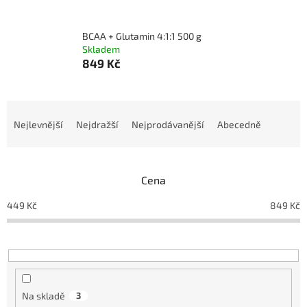
BCAA + Glutamin 4:1:1 500 g
Skladem
849 Kč
Ř
a
Nejlevnější
Nejdražší
Nejprodávanější
Abecedně
z
e
n
Cena
í
p
449
Kč
849
Kč
r
o
d
u
k
t
Na skladě
3
ů