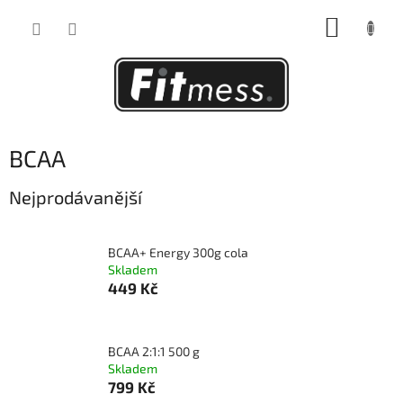
Přejít
NÁKUP
na
obsah
KOŠÍK
BCAA
Nejprodávanější
BCAA+ Energy 300g cola
Skladem
449 Kč
BCAA 2:1:1 500 g
Skladem
799 Kč