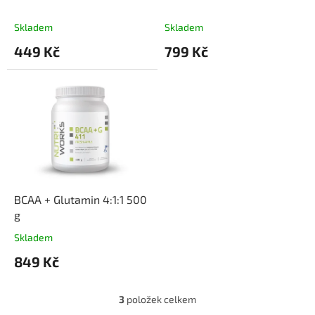
u
k
Skladem
Skladem
t
449 Kč
799 Kč
ů
BCAA + Glutamin 4:1:1 500
g
Skladem
849 Kč
3
položek celkem
O