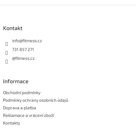
v
l
Z
á
á
d
p
a
a
Kontakt
c
t
í
í
info
@
fitmess.cz
p
r
731 857 271
v
@fitmess.cz
k
y
v
ý
Informace
p
i
Obchodní podmínky
s
u
Podmínky ochrany osobních údajů
Doprava a platba
Reklamace a vrácení zboží
Kontakty