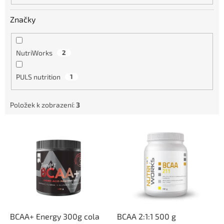
Značky
NutriWorks
2
PULS nutrition
1
Položek k zobrazení:
3
V
ý
p
i
s
p
r
o
d
BCAA+ Energy 300g cola
BCAA 2:1:1 500 g