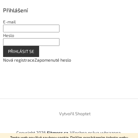
Přihlášení
E-mail
Heslo
PŘIHLÁSIT SE
Nová registrace
Zapomenuté heslo
Vytvořil Shoptet
Copyright 2026
Fitmess.cz
. Všechna práva vyhrazena.
Tento web používá soubory cookie. Dalším procházením tohoto webu