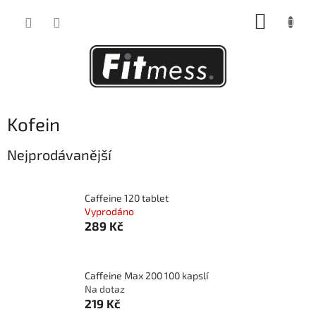
Přejít
NÁKUP
na
obsah
KOŠÍK
Kofein
Nejprodávanější
Caffeine 120 tablet
Vyprodáno
289 Kč
Caffeine Max 200 100 kapslí
Na dotaz
219 Kč