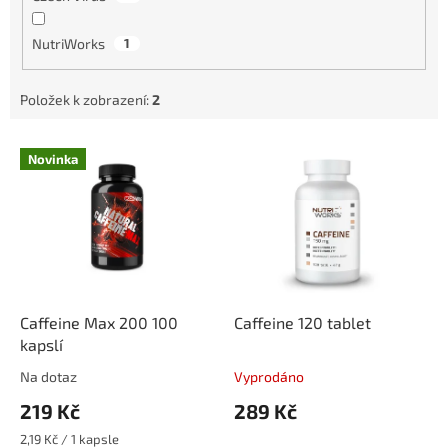
NutriWorks
1
Položek k zobrazení:
2
V
Novinka
ý
p
i
s
p
r
o
d
Caffeine Max 200 100
Caffeine 120 tablet
u
kapslí
k
Na dotaz
Vyprodáno
t
219 Kč
289 Kč
ů
Měrná
2,19 Kč / 1 kapsle