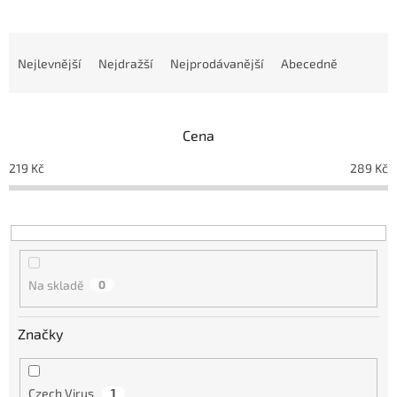
Ř
a
Nejlevnější
Nejdražší
Nejprodávanější
Abecedně
z
e
n
Cena
í
p
219
Kč
289
Kč
r
o
d
u
k
t
Na skladě
0
ů
Značky
Czech Virus
1