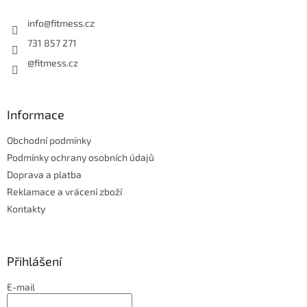
t
í
í
info
@
fitmess.cz
p
r
731 857 271
v
@fitmess.cz
k
y
v
ý
Informace
p
i
Obchodní podmínky
s
u
Podmínky ochrany osobních údajů
Doprava a platba
Reklamace a vrácení zboží
Kontakty
Přihlášení
E-mail