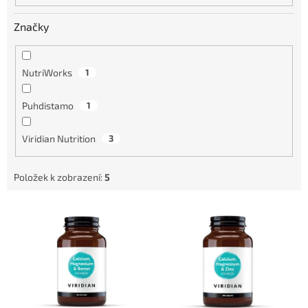
Značky
NutriWorks
1
Puhdistamo
1
Viridian Nutrition
3
Položek k zobrazení:
5
V
ý
p
i
s
p
r