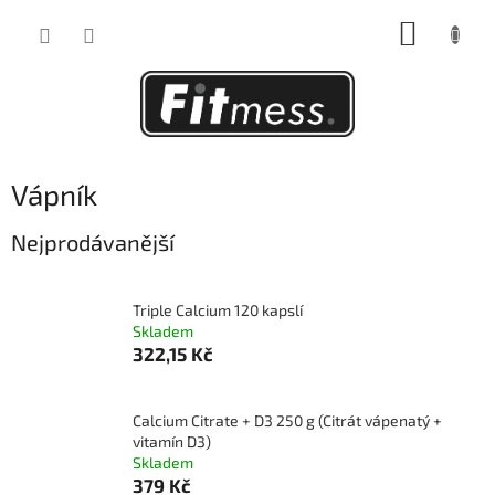
Přejít
NÁKUP
na
obsah
KOŠÍK
Vápník
Nejprodávanější
Triple Calcium 120 kapslí
Skladem
322,15 Kč
Calcium Citrate + D3 250 g (Citrát vápenatý +
vitamín D3)
Skladem
379 Kč