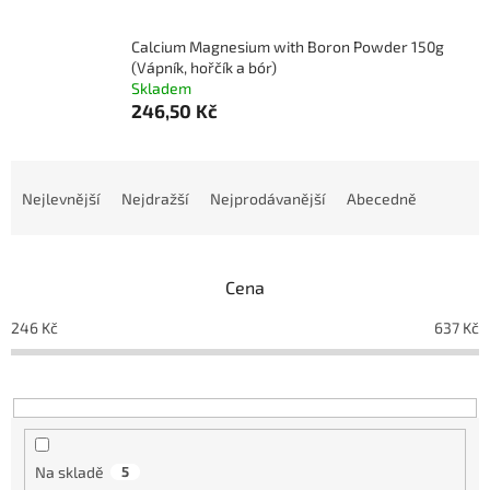
Calcium Magnesium with Boron Powder 150g
(Vápník, hořčík a bór)
Skladem
246,50 Kč
Ř
a
Nejlevnější
Nejdražší
Nejprodávanější
Abecedně
z
e
n
Cena
í
p
246
Kč
637
Kč
r
o
d
u
k
t
Na skladě
5
ů