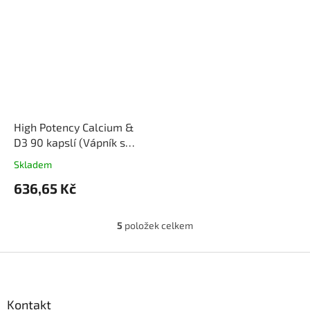
High Potency Calcium &
D3 90 kapslí (Vápník s
vitamínem D3)
Skladem
636,65 Kč
5
položek celkem
O
v
l
Z
á
á
d
p
a
a
Kontakt
c