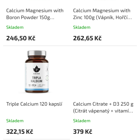
o
d
Calcium Magnesium with
Calcium Magnesium with
u
Boron Powder 150g
Zinc 100g (Vápník, Hořčík
k
(Vápník, hořčík a bór)
a Zinek)
Skladem
Skladem
t
246,50 Kč
262,65 Kč
ů
Triple Calcium 120 kapslí
Calcium Citrate + D3 250 g
(Citrát vápenatý + vitamín
D3)
Skladem
Skladem
322,15 Kč
379 Kč