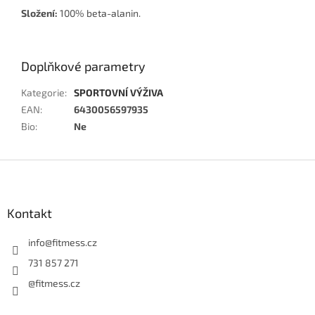
Složení:
100% beta-alanin.
Doplňkové parametry
Kategorie
:
SPORTOVNÍ VÝŽIVA
EAN
:
6430056597935
Bio
:
Ne
Z
á
p
a
Kontakt
t
í
info
@
fitmess.cz
731 857 271
@fitmess.cz