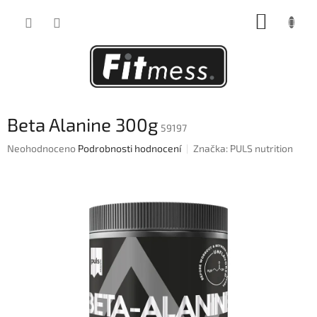
Přejít
NÁKUP
na
obsah
KOŠÍK
Beta Alanine 300g
59197
Průměrné
Neohodnoceno
Podrobnosti hodnocení
Značka:
PULS nutrition
hodnocení
produktu
je
0,0
z
5
hvězdiček.