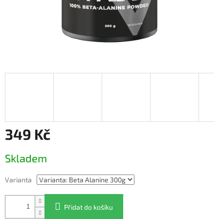
349 Kč
Měrná
Skladem
cena:
Varianta
Přidat do košíku