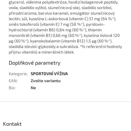
glycerol, vláknina polydextróza, hovězí kolagenové peptidy,
voda, sladidlo xylitol, slunečnicový olej, sladidlo sorbitol,
přírodní aroma, barvivo karamel, emulgátor slunečnicový
lecitin, sůl, kyselina L-askorbová (vitamín C) 51 mg (64 %*),
směs tokoferolů (vitamín E) 7 mg (58 %*), pyridoxin-
hydrochlorid (vitamín B6) 0,84 mg (60 %*), thiamin
mononitrát (vitamín B1) 0,66 mg (60 %*), kyselina listová 120
μg (60 %*), kyanokobalamin (vitamín B12) 1,5 μg (60 %*),
sladidla steviol-glykosidy a sukralóza. *% referenční hodnoty
přijmu vitamínů a minerálních látek.
Doplňkové parametry
Kategorie
:
SPORTOVNÍ VÝŽIVA
EAN
:
Zvolte variantu
Bio
:
Ne
Z
á
p
a
Kontakt
t