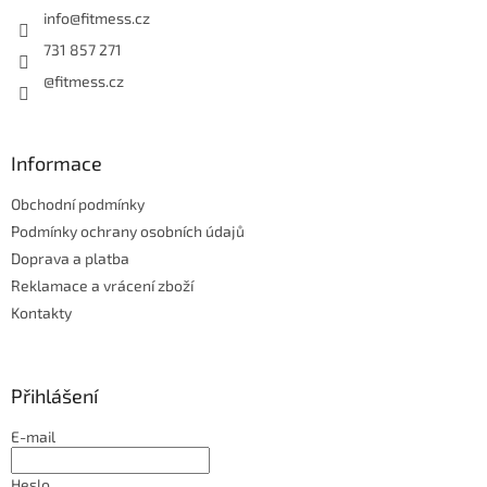
í
info
@
fitmess.cz
731 857 271
@fitmess.cz
Informace
Obchodní podmínky
Podmínky ochrany osobních údajů
Doprava a platba
Reklamace a vrácení zboží
Kontakty
Přihlášení
E-mail
Heslo