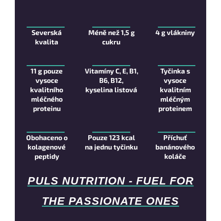
Severská
Méně než 1,5 g
4 g vlákniny
kvalita
cukru
11 g pouze
Vitamíny C, E, B1,
Tyčinka s
vysoce
B6, B12,
vysoce
kvalitního
kyselina listová
kvalitním
mléčného
mléčným
proteinu
proteinem
Obohaceno o
Pouze 123 kcal
Příchuť
kolagenové
na jednu tyčinku
banánového
peptidy
koláče
PULS NUTRITION - FUEL FOR
THE PASSIONATE ONES