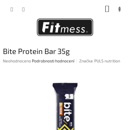
Přejít
NÁKUP
na
obsah
KOŠÍK
Bite Protein Bar 35g
Průměrné
Neohodnoceno
Podrobnosti hodnocení
Značka:
PULS nutrition
hodnocení
produktu
je
0,0
z
5
hvězdiček.