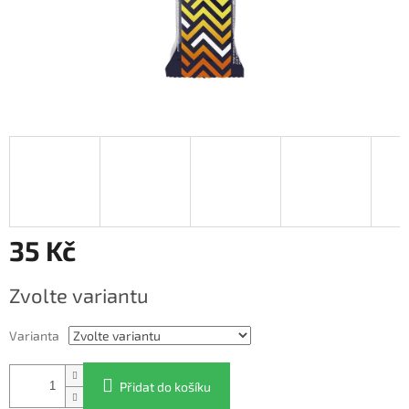
35 Kč
Měrná
Zvolte variantu
cena:
Varianta
Přidat do košíku