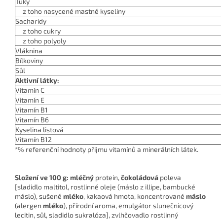
Tuky
z toho nasycené mastné kyseliny
Sacharidy
z toho cukry
z toho polyoly
Vláknina
Bílkoviny
Sůl
Aktivní látky:
Vitamín C
Vitamín E
Vitamín B1
Vitamín B6
Kyselina listová
Vitamín B12
*% referenční hodnoty přijmu vitamínů a minerálních látek.
Složení ve 100 g:
mléčný
protein,
čokoládová
poleva
[sladidlo maltitol, rostlinné oleje (máslo z illipe, bambucké
máslo), sušené
mléko
, kakaová hmota, koncentrované
máslo
(alergen
mléko
), přírodní aroma, emulgátor slunečnicový
lecitin, sůl, sladidlo sukralóza], zvlhčovadlo rostlinný