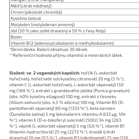
Měď
(citrát měďnatý)
Chrom
(pikolinát chromitý)
Kyselina listová
Molybden
(molybdenan amonný)
Jód
(50 % jako jodid draselný a 50 % z řasy
Kelp
)
Biotin
Vitamín B12
(adenosylcobalamin a methylkobalamin)
*Denní dávka. Balení obsahuje 30 dávek.
**Referenční hodnota příjmu vitamínů a minerálních látek.
Složení: ve 2 veganských kapslích:
hořčík (L-askorbát
hořečnatý, hořečnaté soli kyseliny citronové) 20 mg (5 %*),
vitamín C (L-askorbát hořečnatý, L-askorbát vápenatý) 150
mg (188 %*), extrakt z granátového jablka (Punica granatum)
(obs. 40% kyseliny ellagové) 100 mg, extrakt z česneku
(Allium sativum) (obs. 4,5 % allicinu) 100 mg, Vitamín B5 (D-
pantothenát vápenatý) 80 mg (1333 %*), beta karoten
(Dunaliella salina) 5 mg (ekvivalent k vitamínu A 833 µg; 104
%*), vitamin E (D-α-tokoferyl sukcinát) (50IU) 34 mg (283
%*), vápník (L-askorbát vápenatý) 5 mg (0,6 %*), vitamín B1
(thiamin-hydrochlorid) 25 mg (2273 %*), draslík (citrát
draselný) 10 mg (0,5 %*), vitamín B3 (nikotinamid) 25 mg (156