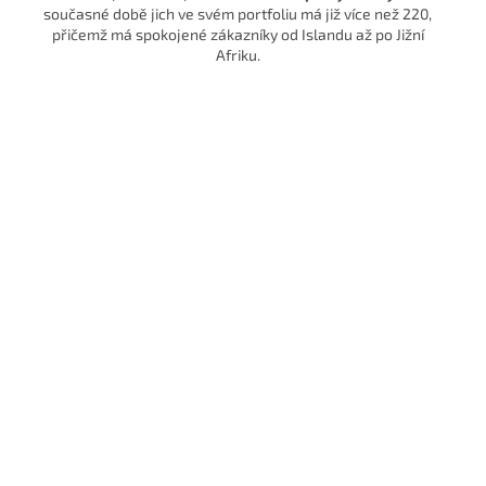
současné době jich ve svém portfoliu má již více než 220,
přičemž má spokojené zákazníky od Islandu až po Jižní
Afriku.
Laskavý ke svému tělu, šetrný k cel
světu
Viridian Nutrition je
nezávislá rodinná značka.
Věříme, že nos
hodnoty na kterých stojí naše fungování jsou stejně důležité ja
složky, které tvoří naše doplňky výživy.
Takže pokud říkáme „b
balastu“
, máme na mysli také nezávislost a seriózní přístup
k zákazníkovi. To znamená
žádné tlaky investorů, žádné zkrat
žádné komerční výstřelky, žádné testování na zvířatech a abso
žádné kompromisy pro naše zdraví a zdraví naší planety.