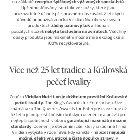
na základě
receptur špičkových výživových specialistů
.
Upřednostňovány jsou takové složky, které jsou
prokazatelně účinné při správném dávkování. Z etických
důvodů nepoužívá značka Viridian Nutrition ve svých
produktech
žádný palmový tuk
a žádná z
použitých složek
nebyla testována na zvířatech
. Všechny
obaly produktů jsou maximální možné míře ekologické a
100% recyklovatelné.
Více než 25 let tradice a Královská
pečeť kvality
Značka
Viridian Nutrition je držitelem prestižní Královské
pečeti kvality
. The King's Awards for Enterprise, dříve
známá jako The Queen's Awards for Enterprise, existuje už
57 let a je nejprestižnějším britským oceněním a pečetí pro
nejlepší společnosti v oboru
garantující maximální možné
standardy
. Ocenění je stvrzením cíle, který si rodinná firma
Viridian vytyčila v roce 1999, kdy vznikla - nabízet
nejlepší
možné, efektivní, etické a čisté doplňky stravy
. V