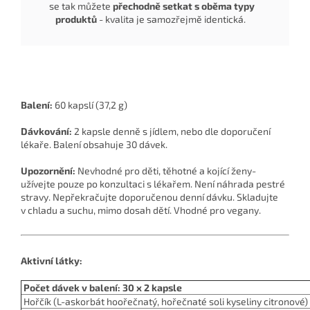
se tak můžete
přechodně setkat s oběma typy
produktů
- kvalita je samozřejmě identická.
Balení:
60 kapslí (37,2 g)
Dávkování:
2 kapsle denně s jídlem, nebo dle doporučení
lékaře. Balení obsahuje 30 dávek.
Upozornění:
Nevhodné pro děti, těhotné a kojící ženy-
užívejte pouze po konzultaci s lékařem. Není náhrada pestré
stravy. Nepřekračujte doporučenou denní dávku. Skladujte
v chladu a suchu, mimo dosah dětí. Vhodné pro vegany.
Aktivní látky:
Počet dávek v balení: 30 x 2 kapsle
Hořčík (L-askorbát hoořečnatý, hořečnaté soli kyseliny citronové)