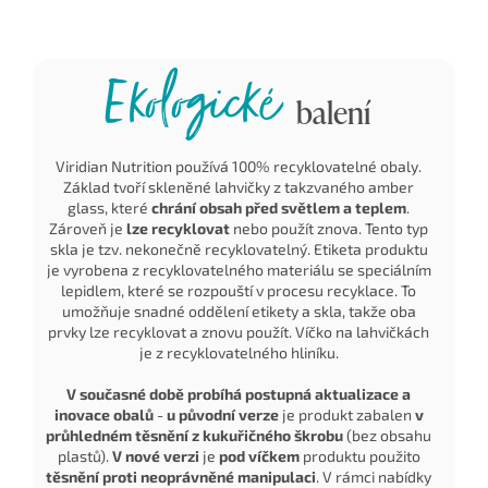
Ekologické
balení
Viridian Nutrition používá 100% recyklovatelné obaly.
Základ tvoří skleněné lahvičky z takzvaného amber
glass, které
chrání obsah před světlem a teplem
.
Zároveň je
lze recyklovat
nebo použít znova. Tento typ
skla je tzv. nekonečně recyklovatelný. Etiketa produktu
je vyrobena z recyklovatelného materiálu se speciálním
lepidlem, které se rozpouští v procesu recyklace. To
umožňuje snadné oddělení etikety a skla, takže oba
prvky lze recyklovat a znovu použít. Víčko na lahvičkách
je z recyklovatelného hliníku.
V současné době probíhá postupná aktualizace a
inovace obalů
-
u původní verze
je produkt zabalen
v
průhledném těsnění z kukuřičného škrobu
(bez obsahu
plastů).
V nové verzi
je
pod víčkem
produktu použito
těsnění proti neoprávněné manipulaci
. V rámci nabídky