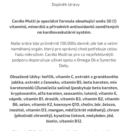
Doplněk stravy
Cardio Multi je speciální formule obsahující směs 30 (!)
vitamínů, minerálů a přírodních antioxidantů zaměřených
na kardiovaskulární systém.
Naše srdce bije průměrně 100.000x denně, jde tak o velmi
namáhaný orgán, který pro správný chod potřebuje celou
řadu mikroživin. Cardio Multi se pro co nejefektivnější
podporu doporučuje užívat spolu s Omega Oil a Synerbio
Daily.
Obsažené látky: hořčík, vitamín C, extrakt z granátového
jablka, extrakt z česneku, vitamín B5, beta karoten, mix
karotenoidů (
Dunaliella salina
) (poskytuje beta karoten,
kryptoxantin, alfa karoten, zeaxantin, lutein), vitamin E,
vápník, vitamín B1, draslík, vitamín B3, vitamín B2, vitamín
B6, selen, vitamin K2, koenzym Q10, cholin, bór, železo,
inositol, vitamín D3, mangan, měď (citrát měďnatý), chrom
(pikolinát chromitý), kyselina listová, molybden, jód,
biotin, vitamín B12.