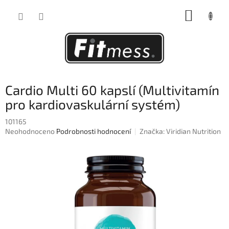
Přejít
NÁKUP
na
obsah
KOŠÍK
Cardio Multi 60 kapslí (Multivitamín
pro kardiovaskulární systém)
101165
Průměrné
Neohodnoceno
Podrobnosti hodnocení
Značka:
Viridian Nutrition
hodnocení
produktu
je
0,0
z
5
hvězdiček.