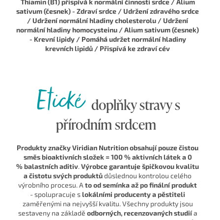
Thiamin (B1) přispívá k normální činnosti srdce / Alium
sativum (česnek) - Zdraví srdce / Udržení zdravého srdce
/ Udržení normální hladiny cholesterolu / Udržení
normální hladiny homocysteinu / Alium sativum (česnek)
- Krevní lipidy / Pomáhá udržet normální hladiny
krevních lipidů / Přispívá ke zdraví cév
Etické
doplňky stravy s
přírodním srdcem
Produkty značky Viridian Nutrition obsahují pouze čistou
směs bioaktivních složek = 100 % aktivních látek a 0
% balastních aditiv
.
Výrobce garantuje špičkovou kvalitu
a čistotu svých produktů
důslednou kontrolou celého
výrobního procesu. A
to od semínka až po finální produkt
- spolupracuje s
lokálními producenty a pěstiteli
zaměřenými na nejvyšší kvalitu. Všechny produkty jsou
sestaveny na základě
odborných, recenzovaných studií
a