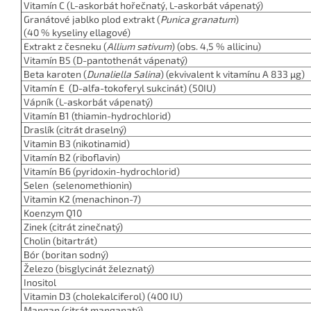
Vitamín C
(L-askorbát hořečnatý
, L-askorbát vápenatý)
Granátové jablko plod extrakt (
Punica granatum
)
(40 % kyseliny ellagové)
Extrakt z česneku (
Allium sativum
)
(obs. 4,5 % allicinu)
Vitamín B5
(D-pantothenát vápenatý)
Beta karoten
(
Dunaliella Salina
) (ekvivalent k vitamínu A 833 µg)
Vitamín E
(D-alfa-tokoferyl sukcinát) (50IU)
Vápník (L-askorbát vápenatý)
Vitamín B1
(thiamin-hydrochlorid)
Draslík (citrát draselný)
Vitamin B3
(nikotinamid)
Vitamín B2
(riboflavin)
Vitamín B6
(pyridoxin-hydrochlorid)
Selen
(selenomethionin)
Vitamin K2
(menachinon-7)
Koenzym Q10
Zinek
(citrát zinečnatý)
Cholin (bitartrát)
Bór
(boritan sodný)
Železo (bisglycinát železnatý)
Inositol
Vitamin D3
(cholekalciferol) (400 IU)
Mangan
(citrát manganatý)