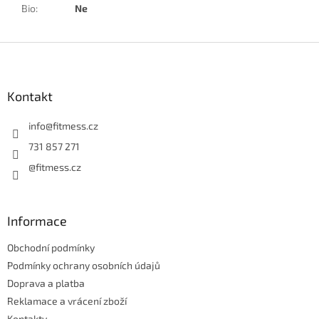
Bio
:
Ne
Z
á
p
a
Kontakt
t
í
info
@
fitmess.cz
731 857 271
@fitmess.cz
Informace
Obchodní podmínky
Podmínky ochrany osobních údajů
Doprava a platba
Reklamace a vrácení zboží
Kontakty