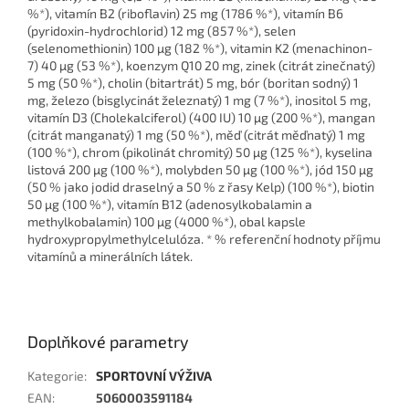
%*), vitamín B2 (riboflavin) 25 mg (1786 %*), vitamín B6
(pyridoxin-hydrochlorid) 12 mg (857 %*), selen
(selenomethionin) 100 µg (182 %*), vitamin K2 (menachinon-
7) 40 µg (53 %*), koenzym Q10 20 mg, zinek (citrát zinečnatý)
5 mg (50 %*), cholin (bitartrát) 5 mg, bór (boritan sodný) 1
mg, železo (bisglycinát železnatý) 1 mg (7 %*), inositol 5 mg,
vitamín D3 (Cholekalciferol) (400 IU) 10 µg (200 %*), mangan
(citrát manganatý) 1 mg (50 %*), měď (citrát měďnatý) 1 mg
(100 %*), chrom (pikolinát chromitý) 50 µg (125 %*), kyselina
listová 200 µg (100 %*), molybden 50 µg (100 %*), jód 150 µg
(50 % jako jodid draselný a 50 % z řasy Kelp) (100 %*), biotin
50 µg (100 %*), vitamín B12 (adenosylkobalamin a
methylkobalamin) 100 µg (4000 %*), obal kapsle
hydroxypropylmethylcelulóza. * % referenční hodnoty příjmu
vitamínů a minerálních látek.
Doplňkové parametry
Kategorie
:
SPORTOVNÍ VÝŽIVA
EAN
:
5060003591184