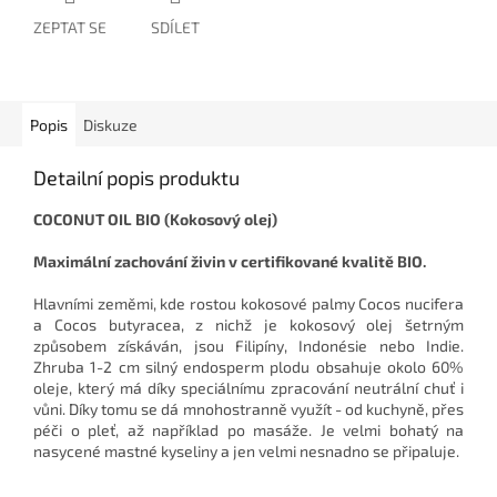
ZEPTAT SE
SDÍLET
Popis
Diskuze
Detailní popis produktu
COCONUT OIL BIO (Kokosový olej)
Maximální zachování živin v certifikované kvalitě BIO.
Hlavními zeměmi, kde rostou kokosové palmy Cocos nucifera
a Cocos butyracea, z nichž je kokosový olej šetrným
způsobem získáván, jsou Filipíny, Indonésie nebo Indie.
Zhruba 1-2 cm silný endosperm plodu obsahuje okolo 60%
oleje, který má díky speciálnímu zpracování neutrální chuť i
vůni. Díky tomu se dá mnohostranně využít - od kuchyně, přes
péči o pleť, až například po masáže. Je velmi bohatý na
nasycené mastné kyseliny a jen velmi nesnadno se připaluje.