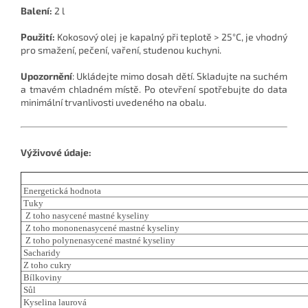
Balení:
2 l
Použití:
Kokosový olej je kapalný při teplotě > 25°C, je vhodný
pro smažení, pečení, vaření, studenou kuchyni.
Upozornění
: Ukládejte mimo dosah dětí. Skladujte na suchém
a tmavém chladném místě. Po otevření spotřebujte do data
minimální trvanlivosti uvedeného na obalu.
Výživové údaje:
Energetická hodnota
Tuky
Z toho nasycené mastné kyseliny
Z toho mononenasycené mastné kyseliny
Z toho polynenasycené mastné kyseliny
Sacharidy
Z toho cukry
Bílkoviny
Sůl
Kyselina laurová