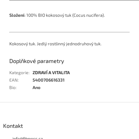
Složení:
100% BIO
kokosový tuk
(Cocus nucifera).
Kokosový tuk. Jedlý rostlinný jednodruhový tuk.
Doplňkové parametry
Kategorie
:
ZDRAVÍ A VITALITA
EAN
:
5400706616331
Bio
:
Ano
Z
á
p
a
Kontakt
t
info
@
fitmess.cz