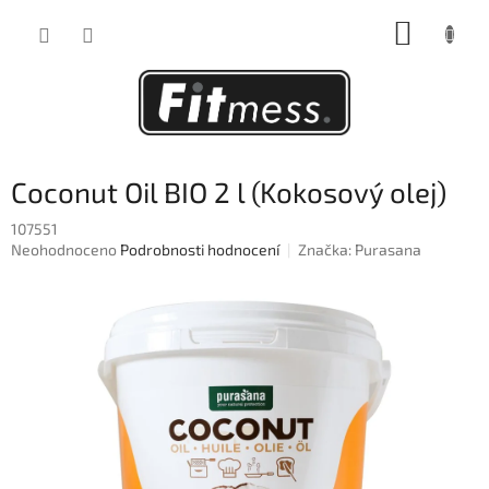
Přejít
NÁKUP
na
obsah
KOŠÍK
Coconut Oil BIO 2 l (Kokosový olej)
107551
Průměrné
Neohodnoceno
Podrobnosti hodnocení
Značka:
Purasana
hodnocení
produktu
je
0,0
z
5
hvězdiček.