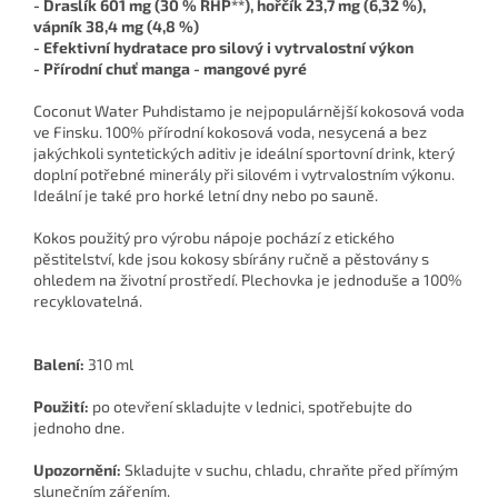
- Draslík 601 mg (30 % RHP**), hořčík 23,7 mg (6,32 %),
vápník 38,4 mg (4,8 %)
- Efektivní hydratace pro silový i vytrvalostní výkon
- Přírodní chuť manga - mangové pyré
Coconut Water Puhdistamo je nejpopulárnější kokosová voda
ve Finsku. 100% přírodní kokosová voda, nesycená a bez
jakýchkoli syntetických aditiv je ideální sportovní drink, který
doplní potřebné minerály při silovém i vytrvalostním výkonu.
Ideální je také pro horké letní dny nebo po sauně.
Kokos použitý pro výrobu nápoje pochází z etického
pěstitelství, kde jsou kokosy sbírány ručně a pěstovány s
ohledem na životní prostředí. Plechovka je jednoduše a 100%
recyklovatelná.
Balení:
310 ml
Použití:
po otevření skladujte v lednici, spotřebujte do
jednoho dne.
Upozornění:
Skladujte v suchu, chladu, chraňte před přímým
slunečním zářením.