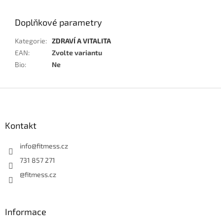
Doplňkové parametry
Kategorie
:
ZDRAVÍ A VITALITA
EAN
:
Zvolte variantu
Bio
:
Ne
Z
á
p
a
Kontakt
t
í
info
@
fitmess.cz
731 857 271
@fitmess.cz
Informace