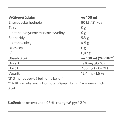
Výživové údaje:
ve 100 ml
Energetická hodnota
90 kJ / 21 kcal
Tuky
0 g
z toho nasycené mastné kyseliny
0 g
Sacharidy
5,3 g
z toho cukry
4,9 g
Bílkoviny
0 g
Sůl
0,07 g
Obsah látek
:
ve 100 ml (% RHP**
Draslík
194 mg (9,7 %)
Hořčík
7,66 mg (2,04 %)
Vápník
12,4 mg (1,6 %)
*310 ml - odpovídá jednomu balení
**% RHP - referenční hodnota příjmu vitamínů a minerálních
látek
Složení:
kokosová voda 98 %, mangové pyré 2 %.