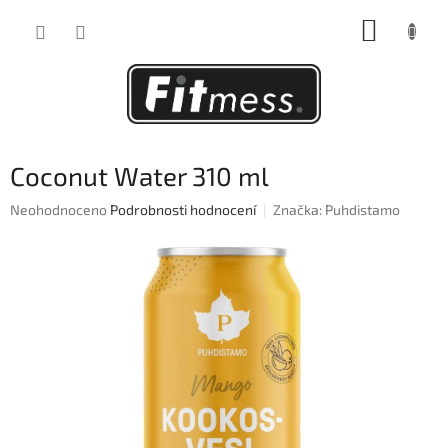
Přejít
NÁKUP
na
obsah
KOŠÍK
Coconut Water 310 ml
Průměrné
Neohodnoceno
Podrobnosti hodnocení
Značka:
Puhdistamo
hodnocení
produktu
je
0,0
z
5
hvězdiček.