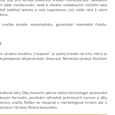
ní stále monitorován, vede k obsahu nežádoucích nečistot jako
ledně zatěžují ledviny a celý organismus, což může vést k velmi
dince.
značka kreatin monohydrátu, garantující maximální čistotu,
?
®
 a výrobců kreatinu, Creapure
je jediný kreatin na trhu, který je
 dicyandiamid, dihydrotriazin, thiourea). Německý výrobce AlzChem
světové lídry. Díky inovacím jako je nativní technologie zpracování
ičkovým formulím, používání výhradně prémiových surovin a díky
stravy značky Reflex se neopírají o marketingová tvrzení, ale o
ortovci i širokou fitness komunitou.