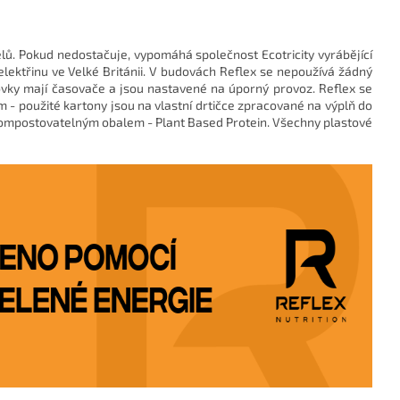
elů. Pokud nedostačuje, vypomáhá společnost Ecotricity vyrábějící
elektřinu ve Velké Británii. V budovách Reflex se nepoužívá žádný
árovky mají časovače a jsou nastavené na úporný provoz. Reflex se
 - použité kartony jsou na vlastní drtičce zpracované na výplň do
s kompostovatelným obalem - Plant Based Protein. Všechny plastové