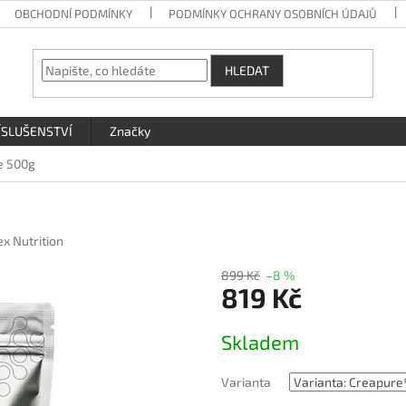
OBCHODNÍ PODMÍNKY
PODMÍNKY OCHRANY OSOBNÍCH ÚDAJŮ
HLEDAT
ÍSLUŠENSTVÍ
Značky
e 500g
ex Nutrition
899 Kč
–8 %
819 Kč
Měrná
Skladem
cena:
Varianta