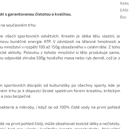
Kate
EAN
:
t s garantovanou čistotou a kvalitou.
Bio
:
u na současném trhu
 všech sportovních odvětvích. Kreatin je látka tělu vlastní, je
novu buněčné energie ATP. V závislosti na tělesné hmotnosti a
nu množství v rozpětí 100 až 150g obsaženého v celém těle. Z toho
cké aktivity. Polovinu z tohoto množství si tělo produkuje samo,
mu odpovídá zhruba 500g hovězího masa nebo ryb denně, což je z
 sportovních disciplín od kulturistiky po všechny sporty, kde je
ém trhu je k dispozici široké spektrum forem kreatinu, kritickým
 a jsou bezpečné.
akterie a mikroby, i když se od 100% čisté vody na první pohled
adá na první pohled čistý, může obsahovat toxické látky a nečistoty.
cký bod pro výrobu kvalitního kreatin monohydrátu. Nekvalitní