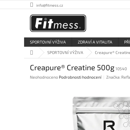
Přejít
info@fitmess.cz
na
obsah
SPORTOVNÍ VÝŽIVA
ZDRAVÍ A VITALITA
PŘ
Domů
SPORTOVNÍ VÝŽIVA
Creapure® Creatin
Creapure® Creatine 500g
10540
Průměrné
Neohodnoceno
Podrobnosti hodnocení
Značka:
Refl
hodnocení
produktu
je
0,0
z
5
hvězdiček.