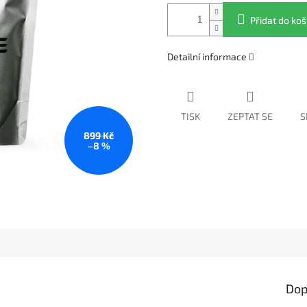
Přidat do koš
Detailní informace
TISK
ZEPTAT SE
S
899 Kč
–8 %
Dop