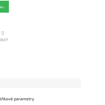
íku
DÍLET
lňkové parametry