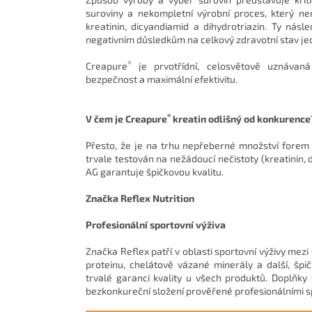
suroviny a nekompletní výrobní proces, který ne
kreatinin, dicyandiamid a dihydrotriazin. Ty nás
negativním důsledkům na celkový zdravotní stav je
®
Creapure
je prvotřídní, celosvětově uznávaná 
bezpečnost a maximální efektivitu.
®
V čem je Creapure
kreatin odlišný od konkurence
Přesto, že je na trhu nepřeberné množství forem
trvale testován na nežádoucí nečistoty (kreatinin,
AG garantuje špičkovou kvalitu.
Značka Reflex Nutrition
Profesionální sportovní výživa
Značka Reflex patří v oblasti sportovní výživy mezi 
proteinu, chelátově vázané minerály a další, šp
trvalé garanci kvality u všech produktů. Doplňky 
bezkonkureční složení prověřené profesionálními sp