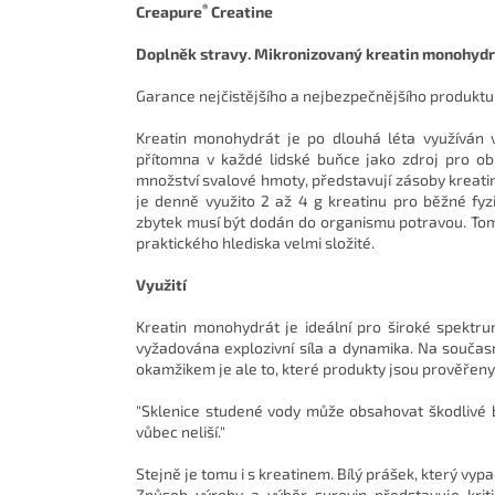
®
Creapure
Creatine
Doplněk stravy. Mikronizovaný kreatin monohydrá
Garance nejčistějšího a nejbezpečnějšího produkt
Kreatin monohydrát je po dlouhá léta využíván ve
přítomna v každé lidské buňce jako zdroj pro ob
množství svalové hmoty, představují zásoby kreati
je denně využito 2 až 4 g kreatinu pro běžné fyzi
zbytek musí být dodán do organismu potravou. To
praktického hlediska velmi složité.
Využití
Kreatin monohydrát je ideální pro široké spektrum
vyžadována explozivní síla a dynamika. Na současn
okamžikem je ale to, které produkty jsou prověřeny
"Sklenice studené vody může obsahovat škodlivé b
vůbec neliší."
Stejně je tomu i s kreatinem. Bílý prášek, který vyp
Způsob výroby a výběr surovin představuje kriti