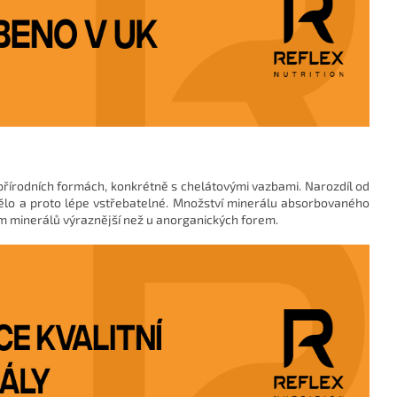
přírodních formách, konkrétně s chelátovými vazbami. Narozdíl od
ělo a proto lépe vstřebatelné. Množství minerálu absorbovaného
rem minerálů výraznější než u anorganických forem.