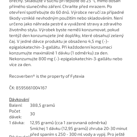
ořechy. Skladujte v suchu při teplotě do 25 °C mimo dosah
přímého slunečního záření. Chraňte před mrazem. Po
otevření spotřebujte do 60 dnů. Výrobce neručí za případné
škody vzniklé nevhodným použitím nebo skladováním. Není
určeno jako náhrada pestré a vyvážené stravy a zdravého
životního stylu. Výrobek byste neměli konzumovat, pokud
tentýž den konzumujete jiné doplňky, které obsahují zelený
čaj. V jedné dávce produktu je obsaženo 4,5 mg (-)-
epigalokatechin-3-gallátu. Při každodenní konzumaci
konzumujte maximálně 1 dávku (1 odměrku) za den.
Nekonzumujte 800 mg (-)-epigalokatechin-3-gallátu nebo
více za den.
Recoverben® is the property of Fytexia
ČK: 8595661004167
Dávkování
Balení:
388,5 gramů
Počet
30
dávek:
1 dávka:
12,95 gramů (cca 1 zarovnaná odměrka)
Smíchej 1 dávku (12,95 gramů) zhruba 20-30 minut
před spaním s 250 - 300 ml vody a vypij. Pro ještě
Dávkování: