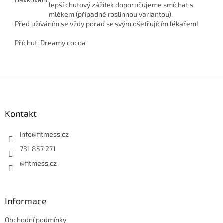
lepší chuťový zážitek doporučujeme smíchat s
mlékem (případně roslinnou variantou).
Před užíváním se vždy poraď se svým ošetřujícím lékařem!
Příchuť: Dreamy cocoa
Z
á
p
a
Kontakt
t
í
info
@
fitmess.cz
731 857 271
@fitmess.cz
Informace
Obchodní podmínky