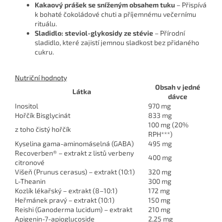
Kakaový prášek se sníženým obsahem tuku
– Přispívá
k bohaté čokoládové chuti a příjemnému večernímu
rituálu.
Sladidlo: steviol-glykosidy ze stévie
– Přírodní
sladidlo, které zajistí jemnou sladkost bez přidaného
cukru.
Nutriční hodnoty
Obsah v jedné
Látka
dávce
Inositol
970 mg
Hořčík Bisglycinát
833 mg
100 mg (20%
z toho čistý hořčík
RPH***)
Kyselina gama-aminomáselná (GABA)
495 mg
Recoverben® – extrakt z listů verbeny
400 mg
citronové
Višeň (Prunus cerasus) – extrakt (10:1)
320 mg
L-Theanin
300 mg
Kozlík lékařský – extrakt (8–10:1)
172 mg
Heřmánek pravý – extrakt (10:1)
150 mg
Reishi (Ganoderma lucidum) – extrakt
210 mg
Apigenin-7-apioglucoside
2,25 mg