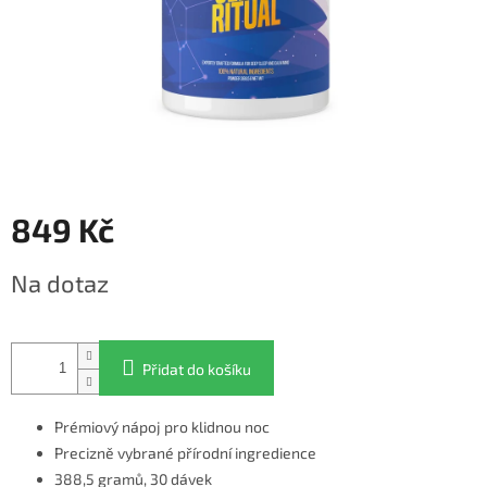
849 Kč
Měrná
Na dotaz
cena:
Přidat do košíku
Prémiový nápoj pro klidnou noc
Precizně vybrané přírodní ingredience
388,5 gramů, 30 dávek