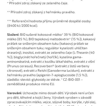
* Přírodní zdroj získaný ze zeleného čaje.
** Přírodní zdroj získaný z heřmánku pravého.
*** Referenční hodnota příjmu průměrné dospělé osoby
(8400 kJ/2000 kcal).
Složení:
BIO sušené kokosové mléko* 39 % (BIO kokosové
mléko (85 %), BIO tapiokový maltodextrin* (15 %)), kakaový
prášek se sníženým obsahem tuku (kakaový prášek se
sníženým obsahem tuku; regulátor kyselosti: uhličitan
draselný), inositol, extrakt ze zeleného čaje (L-Theanin (40
%)), bisglycinát hořečnatý (hořčík), kyselina gama-
aminomáselná, extrakt z kozlíku lékařského, extrakt z višní
(Prunus cerasus), Recoverben® (extrakt z listů verbeny
citronové), extrakt z Reishi (Ganoderma lucidum), extrakt z
heřmánku pravého (apigenin-7-apioglucoside (1,5 %)),
sladidlo: steviol-glykosidy ze stévie. * CZ-BIO-001 –
zemědělská produkce mimo EU.
Varování:
Uchovejte mimo dosah dětí. Výrobek není určen
pro děti, těhotné a kojící ženy. Výrobek vyroben v závodě
zpracovávajícím mléko, vejce, sójové boby, korýše, rybí olej,