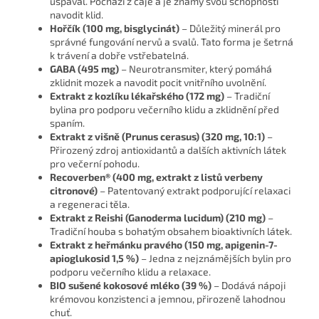
uspával. Pochází z čaje a je známý svou schopností
navodit klid.
Hořčík (100 mg, bisglycinát)
– Důležitý minerál pro
správné fungování nervů a svalů. Tato forma je šetrná
k trávení a dobře vstřebatelná.
GABA (495 mg)
– Neurotransmiter, který pomáhá
zklidnit mozek a navodit pocit vnitřního uvolnění.
Extrakt z kozlíku lékařského (172 mg)
– Tradiční
bylina pro podporu večerního klidu a zklidnění před
spaním.
Extrakt z višně (Prunus cerasus) (320 mg, 10:1)
–
Přirozený zdroj antioxidantů a dalších aktivních látek
pro večerní pohodu.
Recoverben® (400 mg, extrakt z listů verbeny
citronové)
– Patentovaný extrakt podporující relaxaci
a regeneraci těla.
Extrakt z Reishi (Ganoderma lucidum) (210 mg)
–
Tradiční houba s bohatým obsahem bioaktivních látek.
Extrakt z heřmánku pravého (150 mg, apigenin-7-
apioglukosid 1,5 %)
– Jedna z nejznámějších bylin pro
podporu večerního klidu a relaxace.
BIO sušené kokosové mléko (39 %)
– Dodává nápoji
krémovou konzistenci a jemnou, přirozeně lahodnou
chuť.