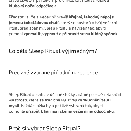
stává skvělým parťákem pro chvíle, kdy hledáš
relax a
hluboký noční odpočinek
.
Představ si, že si večer připravíš
hřejivý, lahodný nápoj s
jemnou čokoládovou chutí
, který se postará o tvůj večerní
rituál před spaním. Sleep Ritual je navržen tak, aby ti
pomohl
zpomalit, vypnout a připravit se na klidný spánek
.
Co dělá
Sleep Ritual výjimečným?
Precizně vybrané přírodní ingredience
Sleep Ritual obsahuje účinné složky známé pro své relaxační
vlastnosti, které se tradičně využívají ke
zklidnění těla i
mysli
. Každá složka byla pečlivě vybraná tak, aby ti
pomohla
přispět k harmonickému večernímu odpočinku
.
Proč si vybrat
Sleep Ritual?