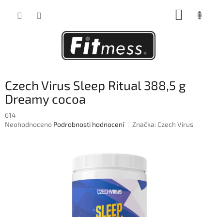
Přejít
NÁKUP
na
obsah
KOŠÍK
Czech Virus Sleep Ritual 388,5 g
Dreamy cocoa
614
Průměrné
Neohodnoceno
Podrobnosti hodnocení
Značka:
Czech Virus
hodnocení
produktu
je
0,0
z
5
hvězdiček.