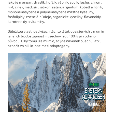
jako je mangan, draslík, hořčík, vápník, sodík, fosfor, chrom,
nikl, zinek, měď, síru silikon, selen, argentum, kobalt a hliník,
mononenasycené a polynenasycené mastné kyseliny,
fosfolipidy, esenciální oleje, organické kyseliny, flavonoidy,
karotenoidy a vitamíny.
Důležitou vlastností všech těchto látek obsažených v mumiu
je jejich biodostupnost = všechny jsou 100% přírodního
původu. Díky tomu lze mumio, ač jde navenek o jednu látku,
označit za all-in-one mezi adaptogeny.