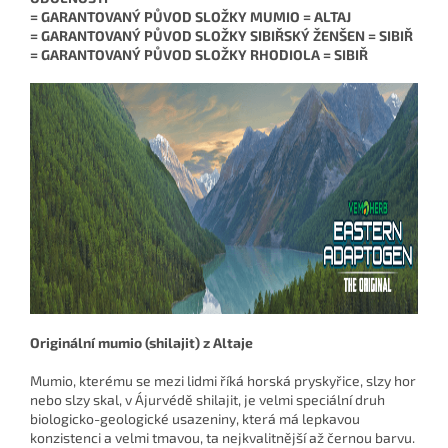
= GARANTOVANÝ PŮVOD SLOŽKY MUMIO = ALTAJ
= GARANTOVANÝ PŮVOD SLOŽKY SIBIŘSKÝ ŽENŠEN = SIBIŘ
= GARANTOVANÝ PŮVOD SLOŽKY RHODIOLA = SIBIŘ
Originální mumio (shilajit) z Altaje
Mumio, kterému se mezi lidmi říká horská pryskyřice, slzy hor
nebo slzy skal, v Ájurvédě shilajit, je velmi speciální druh
biologicko-geologické usazeniny, která má lepkavou
konzistenci a velmi tmavou, ta nejkvalitnější až černou barvu.