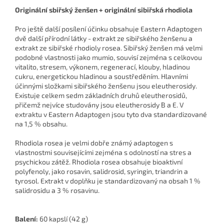
Originální sbiřský ženšen + originální sibiřská rhodiola
Pro ještě další posílení účinku obsahuje Eastern Adaptogen
dvě další přírodní látky - extrakt ze sibiřského ženšenu a
extrakt ze sibiřské rhodioly rosea. Sibiřský ženšen má velmi
podobné vlastnosti jako mumio, souvisí zejména s celkovou
vitalito, stresem, výkonem, regenerací, klouby, hladinou
cukru, energetickou hladinou a soustředěním. Hlavními
účinnými složkami sibiřského ženšenu jsou eleutherosidy.
Existuje celkem sedm základních druhů eleutherosidů,
přičemž nejvíce studovány jsou eleutherosidy B a E. V
extraktu v Eastern Adaptogen jsou tyto dva standardizované
na 1,5 % obsahu.
Rhodiola rosea je velmi dobře známý adaptogen s
vlastnostmi souvisejícími zejména s odolností na stres a
psychickou zátěž. Rhodiola rosea obsahuje bioaktivní
polyfenoly, jako rosavin, salidrosid, syringin, triandrin a
tyrosol. Extrakt v doplňku je standardizovaný na obsah
1 %
salidrosidu a 3 % rosavinu.
Balení:
60 kapslí (42 g)