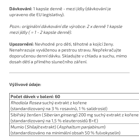
Dávkování:
1 kapsle denně - mezi jídly (dávkování je
upraveno dle EU legislativy).
Pozn.: originální dávkování dle výrobce: 2 x denně 1 kapsle
mezi jídly ( = 1 - 2 kapsle denně).
Upozornění:
Nevhodné pro děti, těhotné a kojící ženy.
Nenahrazuje vyváženou a pestrou stravu. Nepřekračujte
doporučenou denní dávku. Skladujte v chladu a suchu, mimo
dosah dětí a přímého slunečního záření.
Výživové údaje:
Počet dávek v balení: 60
Rhodiola Rosea
suchý extrakt z kořene
(standardizovaný na 3 % rosavinů, 1 % salidrosid)
Sibiřský ženšen (
Siberian ginseng
)
200 mg suchý extrakt z kořene
(standardizovaný na 1,5 % eleuterosidů B+E)
Mumio (
Shilajit
extrakt) (
Asphaltum panjabinum
)
(standardizováno na minimální obsah 50 % fulvokyselin)