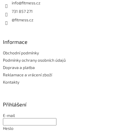
í
info
@
fitmess.cz
731 857 271
@fitmess.cz
Informace
Obchodní podmínky
Podmínky ochrany osobních údajů
Doprava a platba
Reklamace a vrácení zboží
Kontakty
Přihlášení
E-mail
Heslo