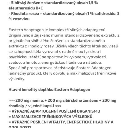
- Sibiřský ženšen = standardizovaný obsah 1,5 %
eleutherosidu B+E
- Rhodiola rosea = standardizovaný obsah 1 % salidrosidu, 3
% rosavinu
Eastern Adaptogen je komplex tří silných adaptogenů.
Originálního altajského mumia, standardizovaného extraktu z
originálního sibiřského ženšenu a standardizovaného
extraktu z rhodioly rosey. Účinky všech těchto látek souvisejí
se schopností těla vyrovnat s nadměrnou fyzickou i
psychickou zátěží, se sportovním výkonem, vytrvalostí,
svalovou hmotou, energetickou hladinou a náladou.
Speciálně pro sportovce představuje Eastern Adaptogen
jedinečný produkt, který dovoluje maximalizovat tréninkové
výsledky.
Hlavní benefity doplňku Eastern Adaptogen
>>> 200 mg mumia, + 200 mg sibiřského ženšenu + 200 mg
rhodioly / v jedné kapsli <<<
= VÝRAZNÉ ADAPTOGENNÍ POSÍLENÍ ORGANISMU
= MAXIMALIZACE TRÉNINKOVÝCH VÝSLEDKŮ
= VÝRAZNÉ POSÍLENÍ VITALITY, ENERGETICKÉ HLADINY A
ODOLNOSTI