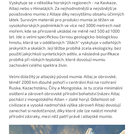
Vyskytuje se v několika horských regionech - na Kavkaze,
Altaji nebo v Himalájích. Za nejhodnotnější a nejsilnější je
považováno mumio z Altaje díky nejvyššímu obsahu účinných
látek. Surovým materiál pro produkci mumia je těžen ve
vysokohorských podmínkách ve více než 3000 metrech nad
mořem, kde se přirozeně ukládal ne méně než 500 až 1000
let. Jde o velmi specifickou černou geologicko-biologickou
hmotu, která se v oddělených "žílách" vyskytuje v odlehlých
jeskyních a skalách. Její těžba probíhá zcela ekologicky, bez
použití jakýchkoli syntetických aditiv, a následná purifikace
probíhá při nízkých teplotách, které dovolují mumiu
zachování celého spektra živin.
Velmi důležitý je altajský původ mumia. Altaj je obrovské,
téměř 2000 km dlouhé pohoří v centrální Asii na rozhraní
Ruska, Kazachstánu, Číny a Mongolska. Je tu zcela minimální
osídlení a zároveň obrovské přírodní bohatství (název Altaj
pochází z mongolského Altan = zlaté hory). Odlehlost od
civilizace a vysoká nadmořská výška zároveň Altaji dovolují
zanechat si nedotčenost, díky které zde lze nalézt mnohé
přírodní zázraky, mezi něž patří právě i altajské mumio.