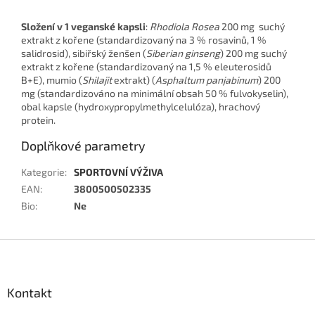
Složení v 1 veganské kapsli
:
Rhodiola Rosea
200 mg suchý
extrakt z kořene (standardizovaný na 3 % rosavinů, 1 %
salidrosid), sibiřský ženšen (
Siberian ginseng
)
200 mg suchý
extrakt z kořene (standardizovaný na 1,5 % eleuterosidů
B+E), mumio (
Shilajit
extrakt) (
Asphaltum panjabinum
) 200
mg (standardizováno na minimální obsah 50 % fulvokyselin),
obal kapsle (hydroxypropylmethylcelulóza), hrachový
protein.
Doplňkové parametry
Kategorie
:
SPORTOVNÍ VÝŽIVA
EAN
:
3800500502335
Bio
:
Ne
Z
á
p
a
Kontakt
t