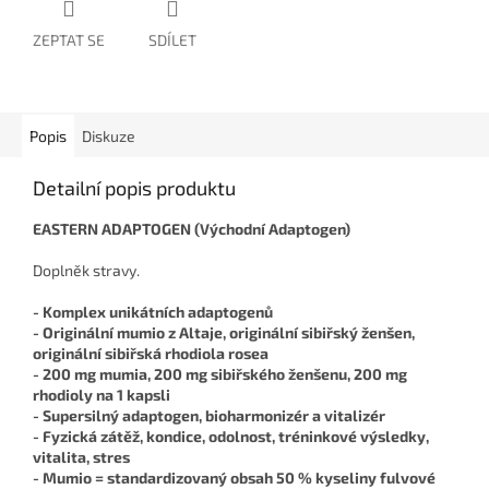
ZEPTAT SE
SDÍLET
Popis
Diskuze
Detailní popis produktu
EASTERN ADAPTOGEN (Východní Adaptogen)
Doplněk stravy.
- Komplex unikátních adaptogenů
- Originální mumio z Altaje, originální sibiřský ženšen,
originální sibiřská rhodiola rosea
- 200 mg mumia, 200 mg sibiřského ženšenu, 200 mg
rhodioly na 1 kapsli
- Supersilný adaptogen, bioharmonizér a vitalizér
- Fyzická zátěž, kondice, odolnost, tréninkové výsledky,
vitalita, stres
- Mumio = standardizovaný obsah 50 % kyseliny fulvové