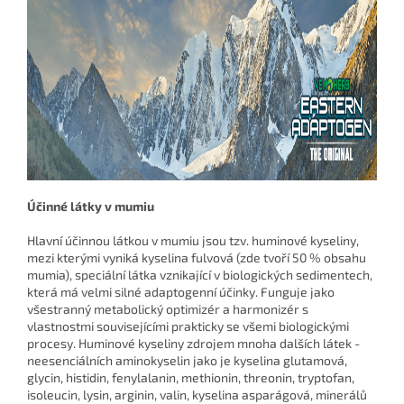
Účinné látky v mumiu
Hlavní účinnou látkou v mumiu jsou tzv. huminové kyseliny,
mezi kterými vyniká kyselina fulvová (zde tvoří 50 % obsahu
mumia), speciální látka vznikající v biologických sedimentech,
která má velmi silné adaptogenní účinky. Funguje jako
všestranný metabolický optimizér a harmonizér s
vlastnostmi souvisejícími prakticky se všemi biologickými
procesy. Huminové kyseliny zdrojem mnoha dalších látek -
neesenciálních aminokyselin jako je kyselina glutamová,
glycin, histidin, fenylalanin, methionin, threonin, tryptofan,
isoleucin, lysin, arginin, valin, kyselina asparágová, minerálů