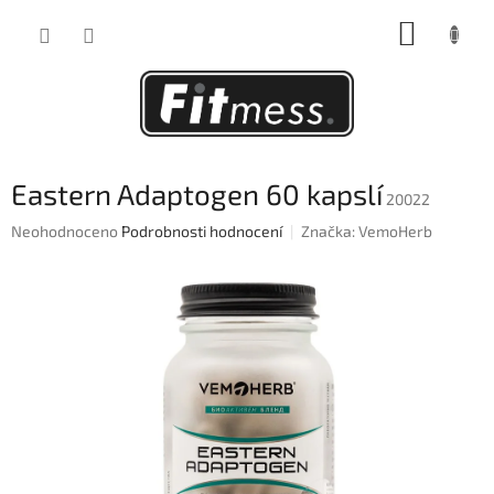
Přejít
NÁKUP
na
obsah
KOŠÍK
Eastern Adaptogen 60 kapslí
20022
Průměrné
Neohodnoceno
Podrobnosti hodnocení
Značka:
VemoHerb
hodnocení
produktu
je
0,0
z
5
hvězdiček.