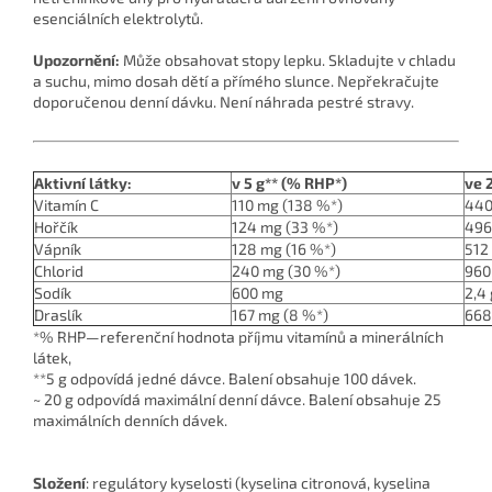
esenciálních elektrolytů.
Upozornění:
Může obsahovat stopy lepku. Skladujte v chladu
a suchu, mimo dosah dětí a přímého slunce. Nepřekračujte
doporučenou denní dávku. Není náhrada pestré stravy.
Aktivní látky:
v 5 g** (% RHP*)
ve 
Vitamín C
110 mg (138 %*)
440
Hořčík
124 mg (33 %*)
496
Vápník
128 mg (16 %*)
512
Chlorid
240 mg (30 %*)
960
Sodík
600 mg
2,4 
Draslík
167 mg (8 %*)
668
*% RHP—referenční hodnota příjmu vitamínů a minerálních
látek,
**5 g odpovídá jedné dávce. Balení obsahuje 100 dávek.
~ 20 g odpovídá maximální denní dávce. Balení obsahuje 25
maximálních denních dávek.
Složení
: regulátory kyselosti (kyselina citronová, kyselina