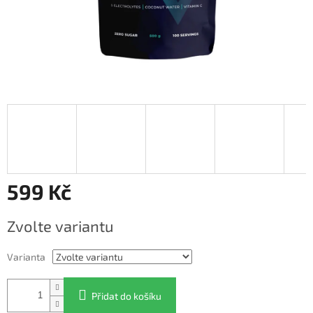
599 Kč
Měrná
Zvolte variantu
cena:
Varianta
Přidat do košíku