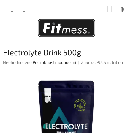
Přejít
NÁKUP
na
obsah
KOŠÍK
Electrolyte Drink 500g
Průměrné
Neohodnoceno
Podrobnosti hodnocení
Značka:
PULS nutrition
hodnocení
produktu
je
0,0
z
5
hvězdiček.