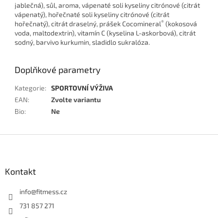
jablečná), sůl, aroma, vápenaté soli kyseliny citrónové (citrát
vápenatý), hořečnaté soli kyseliny citrónové (citrát
®
hořečnatý), citrát draselný, prášek Cocomineral
(kokosová
voda, maltodextrin), vitamín C (kyselina L-askorbová), citrát
sodný, barvivo kurkumin, sladidlo sukralóza.
Doplňkové parametry
Kategorie
:
SPORTOVNÍ VÝŽIVA
EAN
:
Zvolte variantu
Bio
:
Ne
Z
á
p
a
Kontakt
t
í
info
@
fitmess.cz
731 857 271