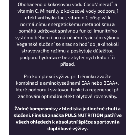
®
Obohaceno o kokosovou vodu CocoMineral
a
vitamin C. Minerály z kokosové vody podporují
efektivní hydrataci, vitamin C přispívá k
normálnímu energetickému metabolismu a
pomáhá udržovat správnou funkci imunitního
systému během i po náročném fyzickém výkonu.
Veganské složení se snadno hodí do jakéhokoli
stravovacího režimu a poskytuje důležitou
podporu hydratace bez zbytečných kalorií či
přísad.
Pro komplexní výživu při tréninku zvažte
kombinaci s aminokyselinami EAA nebo BCAA+,
které podporují svalovou funkci a regeneraci při
zachování optimální elektrolytové rovnováhy.
Žádné kompromisy z hlediska jedinečné chuti a
složení. Finská značka PULS NUTRITION patří ve
všech ohledech k absolutní špičce sportovní a
doplňkové výživy.