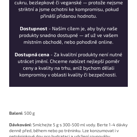
cukru, bezlepkové či veganské — protože nejsme
striktní a jsme ochotni ke kompromisu, pokud
přináší přidanou hodnotu.
Dostupnost
- Naším cílem je, aby byly naše
produkty snadno dostupné — ať už ve vašem
místním obchodě, nebo pohodlně online.
Dostupná cena
- Za kvalitní produkty není nutné
utrácet jmění. Chceme nabízet nejlepší poměr
ceny a kvality na trhu, aniž bychom dělali
kompromisy v oblasti kvality či bezpečnosti.
Balení:
500 g
Dávkování:
Smíchejte 5 g s 300-500 ml vody. Berte 1-4 dávky
denně před, během nebo po tréninku. Lze konzumovat i v
netréninkové dny pro hydrataci a udržení rovnováhy