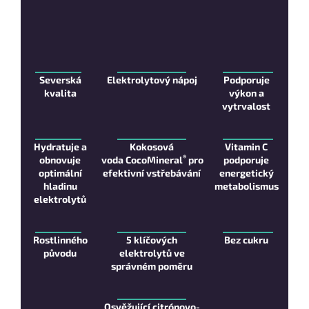
Severská
Elektrolytový nápoj
Podporuje
kvalita
výkon a
vytrvalost
Hydratuje a
Kokosová
Vitamin C
®
obnovuje
voda
CocoMineral
pro
podporuje
optimální
efektivní vstřebávání
energetický
hladinu
metabolismus
elektrolytů
Rostlinného
5 klíčových
Bez cukru
původu
elektrolytů ve
správném poměru
Osvěžující citrónovo-