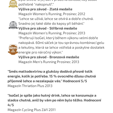
potřebné "nakopnutí"."
Výživa pro závod - Zlatá medaile
Magazín Women's Running, Prosinec 2012
"Lehce se užívá, lehce se otvírá a dobře chutná.
Snadno jej také dáte do kapsy při běhání."
Výživa pro závod - Stříbrná medaile
Magazín Women's Running, Prosinec 2013
"Preferuji IsoGel, který během výkonu velmi dobře
nakopává. 60ml sáček je tou správnou kombinací gelu
a tekutiny, která se lehce vstřebá a poskytne dostatek
energie pro náročný výkon."
Výživa pro závod - Bronzová medaile
Magazín Men's Running Prosinec 2013
"Směs maltodextrinu a glukózy dodává přesně tolik
energie, kolik je potřeba. 15 % ovocného džusu chutná
příjemně lehce a nezalepuje vás."
Hodnocení 5/5
Magazín Thriatlon Plus 2013
"IsoGel je spíše jako hutný drink, lehce se konzumuje a
sladce chutná, aniž by vám po něm bylo těžko. Hodnocení
4/5
Magazín Cycling Plus Září 2011