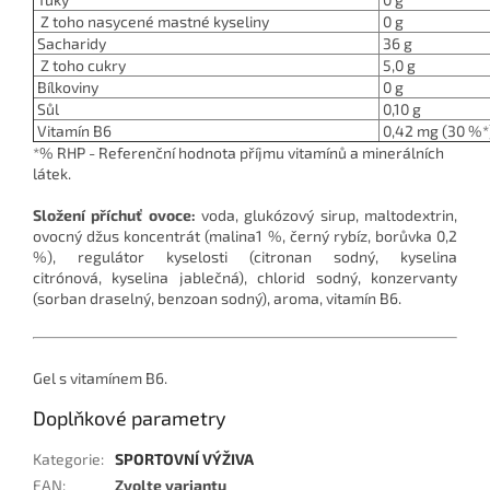
Z toho nasycené mastné kyseliny
0 g
Sacharidy
36 g
Z toho cukry
5,0 g
Bílkoviny
0 g
Sůl
0,10 g
Vitamín B6
0,42 mg (30 %*
*% RHP - Referenční hodnota příjmu vitamínů a minerálních
látek.
Složení příchuť ovoce:
voda,
glukózový sirup
,
maltodextrin
,
ovocný džus koncentrát (
malina
1 %,
černý rybíz
,
borůvka
0,2
%), regulátor kyselosti (
citronan sodný
, kyselina
citrónová,
kyselina jablečná
),
chlorid sodný
, konzervanty
(sorban draselný, benzoan sodný), aroma, vitamín B6.
Gel s vitamínem B6.
Doplňkové parametry
Kategorie
:
SPORTOVNÍ VÝŽIVA
EAN
:
Zvolte variantu