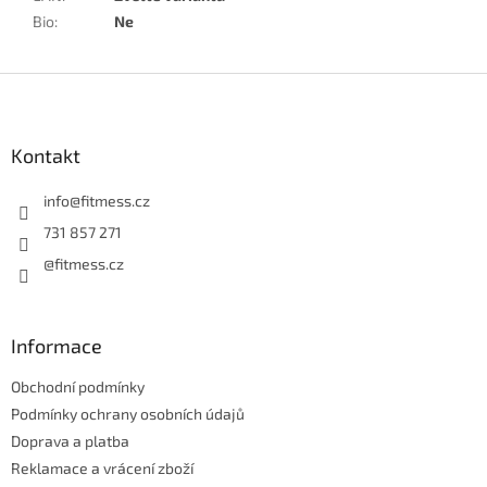
Bio
:
Ne
Z
á
p
a
Kontakt
t
í
info
@
fitmess.cz
731 857 271
@fitmess.cz
Informace
Obchodní podmínky
Podmínky ochrany osobních údajů
Doprava a platba
Reklamace a vrácení zboží