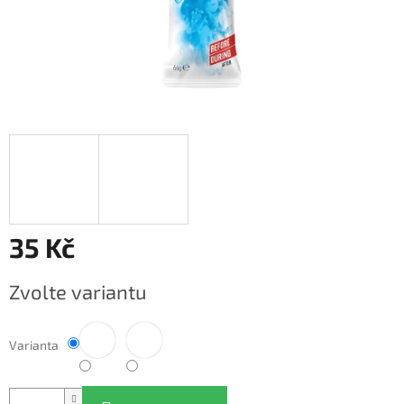
35 Kč
Měrná
Zvolte variantu
cena:
Varianta