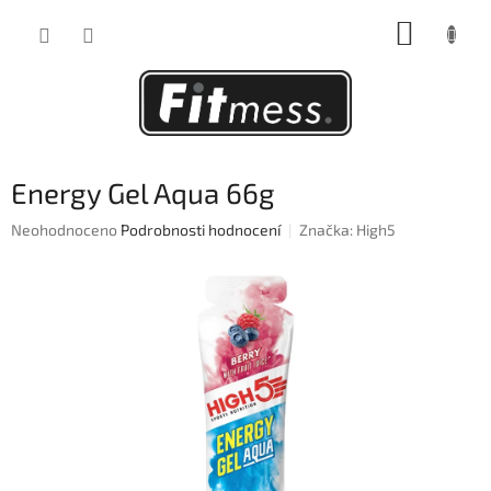
Přejít
NÁKUP
na
obsah
KOŠÍK
Energy Gel Aqua 66g
Průměrné
Neohodnoceno
Podrobnosti hodnocení
Značka:
High5
hodnocení
produktu
je
0,0
z
5
hvězdiček.