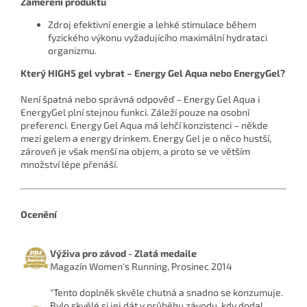
Zaměření produktu
Zdroj efektivní energie a lehké stimulace během
fyzického výkonu vyžadujícího maximální hydrataci
organizmu.
Který HIGH5 gel vybrat – Energy Gel Aqua nebo EnergyGel?
Není špatná nebo správná odpověď – Energy Gel Aqua i
EnergyGel plní stejnou funkci. Záleží pouze na osobní
preferenci. Energy Gel Aqua má lehčí konzistenci – někde
mezi gelem a energy drinkem. Energy Gel je o něco hustší,
zároveň je však menší na objem, a proto se ve větším
množství lépe přenáší.
Ocenění
Výživa pro závod - Zlatá medaile
Magazín Women's Running, Prosinec 2014
"Tento doplněk skvěle chutná a snadno se konzumuje.
Bylo skvělé si jej dát v průběhu závodu, kdy dodal