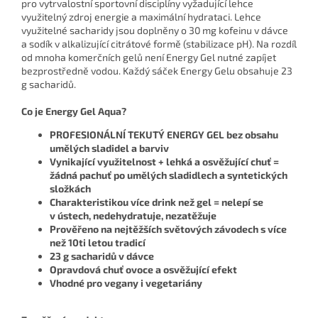
pro vytrvalostní sportovní disciplíny vyžadující lehce
využitelný zdroj energie a maximální hydrataci. Lehce
využitelné sacharidy jsou doplněny o 30 mg kofeinu v dávce
a sodík v alkalizující citrátové formě (stabilizace pH). Na rozdíl
od mnoha komerčních gelů není Energy Gel nutné zapíjet
bezprostředně vodou. Každý sáček Energy Gelu obsahuje 23
g sacharidů.
Co je Energy Gel Aqua?
PROFESIONÁLNÍ TEKUTÝ ENERGY GEL bez obsahu
umělých sladidel a barviv
Vynikající využitelnost + lehká a osvěžující chuť =
žádná pachuť po umělých sladidlech a syntetických
složkách
Charakteristikou více drink než gel = nelepí se
v ústech, nedehydratuje, nezatěžuje
Prověřeno na nejtěžších světových závodech s více
než 10ti letou tradicí
23 g sacharidů v dávce
Opravdová chuť ovoce a osvěžující efekt
Vhodné pro vegany i vegetariány