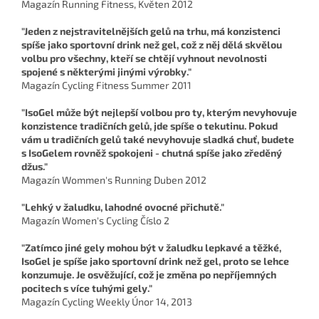
Magazín Running Fitness, Květen 2012
"Jeden z nejstravitelnějších gelů na trhu, má konzistenci
spíše jako sportovní drink než gel, což z něj dělá skvělou
volbu pro všechny, kteří se chtějí vyhnout nevolnosti
spojené s některými jinými výrobky."
Magazín Cycling Fitness Summer 2011
"IsoGel může být nejlepší volbou pro ty, kterým nevyhovuje
konzistence tradičních gelů, jde spíše o tekutinu. Pokud
vám u tradičních gelů také nevyhovuje sladká chuť, budete
s IsoGelem rovněž spokojeni - chutná spíše jako zředěný
džus."
Magazín Wommen's Running Duben 2012
"Lehký v žaludku, lahodné ovocné přichutě."
Magazín Women's Cycling Číslo 2
"Zatímco jiné gely mohou být v žaludku lepkavé a těžké,
IsoGel je spíše jako sportovní drink než gel, proto se lehce
konzumuje. Je osvěžující, což je změna po nepříjemných
pocitech s více tuhými gely."
Magazín Cycling Weekly Únor 14, 2013