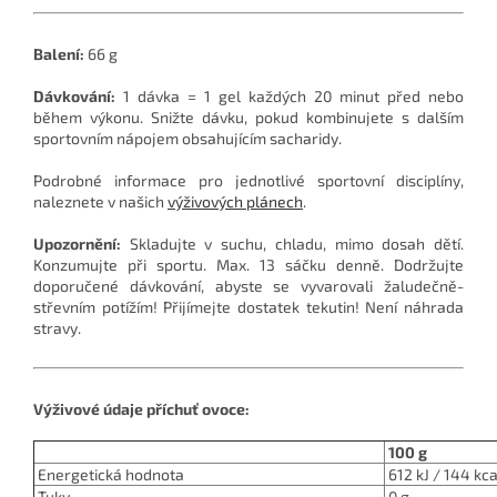
Balení:
66 g
Dávkování:
1 dávka = 1 gel každých 20 minut před nebo
během výkonu. Snižte dávku, pokud kombinujete s dalším
sportovním nápojem obsahujícím sacharidy.
Podrobné informace pro jednotlivé sportovní disciplíny,
naleznete v našich
výživových plánech
.
Upozornění:
Skladujte v suchu, chladu, mimo dosah dětí.
Konzumujte při sportu. Max. 13 sáčku denně. Dodržujte
doporučené dávkování, abyste se vyvarovali žaludečně-
střevním potížím! Přijímejte dostatek tekutin! Není náhrada
stravy.
Výživové údaje příchuť ovoce:
100 g
Energetická hodnota
612 kJ / 144 kca
Tuky
0 g