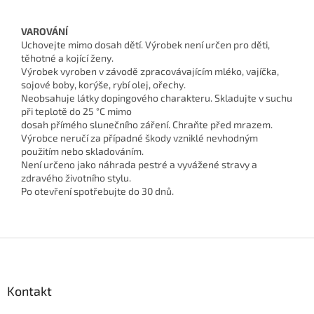
VAROVÁNÍ
Uchovejte mimo dosah dětí. Výrobek není určen pro děti,
těhotné a kojící ženy.
Výrobek vyroben v závodě zpracovávajícím mléko, vajíčka,
sojové boby, korýše, rybí olej, ořechy.
Neobsahuje látky dopingového charakteru. Skladujte v suchu
při teplotě do 25 °C mimo
dosah přímého slunečního záření. Chraňte před mrazem.
Výrobce neručí za případné škody vzniklé nevhodným
použitím nebo skladováním.
Není určeno jako náhrada pestré a vyvážené stravy a
zdravého životního stylu.
Po otevření spotřebujte do 30 dnů.
Z
á
p
a
Kontakt
t