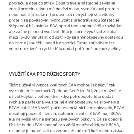
pokračuje dále do střev. Doba trávení následně závisí na
zdroji proteinu, jinou má hovězí maso, syrovátkový protein
nebo noční (micelární) protein. Za nejrychleji stravitelný
protein se považoval hydrolyzát s předtrávenou (částečně
štěpenou) bílkovinou. EAA oproti tomu nemusí tělo rozkádat,
ale začne je ihned využívat. Tělo je začne využívat zhruba
mezi 15-30 minutami od užití, kdy se aminokyseliny dostanou
do krve a jsou tělu ihned k dispozici. Tímto způsobem lze
velmi efektivně a rychle tělu dodat potřebné aminokyseliny.
VYUŽITÍ EAA PRO RŮZNÉ SPORTY
Těžit z užívání vysoce kvalitních EAA mohou jak siloví, tak
vytrvalostní sportovci. Zjednodušeně lze říci, že je možné je
užívat kdykoliv během dne, když potřebujete tělu dodat
rychlé a perfektně využitelné aminokyseliny. Ve srovnání s
BCAA nabízí EAA vyšší počet esenciálních aminokyselin, BCAA
obsahují pouze 3 - leucin, isoleucin a valin. Z EAA mají BCAA
ale nejvyšší vliv na syntézu svalových bílkovin. Dá se obecně
říci, že budou EAA vhodné pro větší množství lidí, než BCAA,
nicméně je nutné vzít na vědomí, že někteří lidé mohou získat