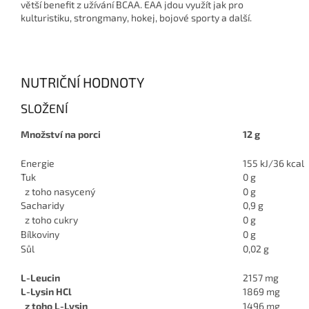
větší benefit z užívání BCAA. EAA jdou využít jak pro
kulturistiku, strongmany, hokej, bojové sporty a další.
NUTRIČNÍ HODNOTY
SLOŽENÍ
Množství na porci
12 g
Energie
155 kJ/36 kcal
Tuk
0 g
z toho nasycený
0 g
Sacharidy
0,9 g
z toho cukry
0 g
Bílkoviny
0 g
Sůl
0,02 g
L-Leucin
2157 mg
L-Lysin HCl
1869 mg
z toho L-Lysin
1496 mg