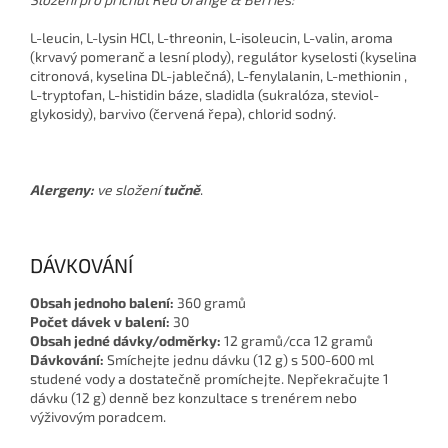
L-leucin, L-lysin HCl, L-threonin, L-isoleucin, L-valin, aroma
(krvavý pomeranč a lesní plody), regulátor kyselosti (kyselina
citronová, kyselina DL-jablečná), L-fenylalanin, L-methionin ,
L-tryptofan, L-histidin báze, sladidla (sukralóza, steviol-
glykosidy), barvivo (červená řepa), chlorid sodný.
Alergeny:
ve složení
tučně
.
DÁVKOVÁNÍ
Obsah jednoho balení:
360 gramů
Počet dávek v balení:
30
Obsah jedné dávky/odměrky:
12 gramů/cca 12 gramů
Dávkování:
Smíchejte jednu dávku (12 g) s 500-600 ml
studené vody a dostatečně promíchejte. Nepřekračujte 1
dávku (12 g) denně bez konzultace s trenérem nebo
výživovým poradcem.