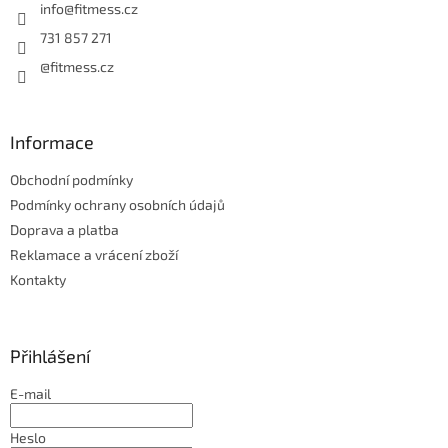
í
info
@
fitmess.cz
731 857 271
@fitmess.cz
Informace
Obchodní podmínky
Podmínky ochrany osobních údajů
Doprava a platba
Reklamace a vrácení zboží
Kontakty
Přihlášení
E-mail
Heslo