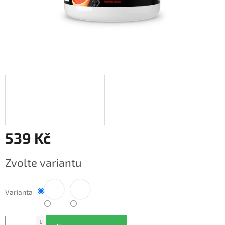
539 Kč
Měrná
Zvolte variantu
cena:
Varianta