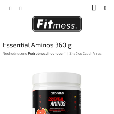
Přejít
NÁKUP
na
obsah
KOŠÍK
Essential Aminos 360 g
Průměrné
Neohodnoceno
Podrobnosti hodnocení
Značka:
Czech Virus
hodnocení
produktu
je
0,0
z
5
hvězdiček.