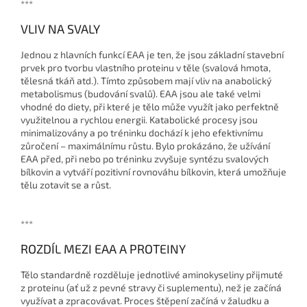
***
VLIV NA SVALY
Jednou z hlavních funkcí EAA je ten, že jsou základní stavební
prvek pro tvorbu vlastního proteinu v těle (svalová hmota,
tělesná tkáň atd.). Tímto způsobem mají vliv na anabolický
metabolismus (budování svalů). EAA jsou ale také velmi
vhodné do diety, při které je tělo může využít jako perfektně
využitelnou a rychlou energii. Katabolické procesy jsou
minimalizovány a po tréninku dochází k jeho efektivnímu
zůročení – maximálnímu růstu. Bylo prokázáno, že užívání
EAA před, při nebo po tréninku zvyšuje syntézu svalových
bílkovin a vytváří pozitivní rovnováhu bílkovin, která umožňuje
tělu zotavit se a růst.
***
ROZDÍL MEZI EAA A PROTEINY
Tělo standardně rozděluje jednotlivé aminokyseliny přijmuté
z proteinu (ať už z pevné stravy či suplementu), než je začíná
využívat a zpracovávat. Proces štěpení začíná v žaludku a