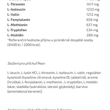
L-Threonin
1417 mg
L-Isoleucin
1233 mg
L-Valin
1212 mg
L-Fenylalanin
658 mg
L-Methionin
637 mg
L-Tryptofan
534 mg
L-Histidin
288 mg
*Referenční hodnota příjmu u průměrné dospělé osoby
(8400 kJ / 2000 kcal).
Složení pro příchuť Pear:
L-leucin, L-lysin HCl, L-threonin, L-isoleucin, L-valin, regulátor
kyselosti (kyselina citronová, kyselina DL-jablečná), aroma
(hruška), L-fenylalanin, L-methionin , L-tryptofan, L-histidin
báze, sladidla (sukralóza, steviol-glykosidy), barvivo
(amoniakový karamel).
Složení pro příchuť Red Orange & Berries: