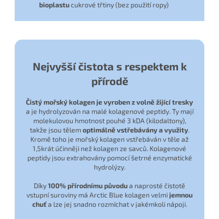
bioplastu
cukrové třtiny (bez použití ropy)
Nejvyšší čistota s respektem k
přírodě
Čistý mořský kolagen je vyroben z volně žijící tresky
a je hydrolyzován na malé kolagenové peptidy. Ty mají
molekulovou hmotnost pouhé 3 kDA (kilodaltony),
takže jsou tělem
optimálně vstřebávány a využity
.
Kromě toho je mořský kolagen vstřebáván v těle až
1,5krát účinněji než kolagen ze savců. Kolagenové
peptidy jsou extrahovány pomocí šetrné enzymatické
hydrolýzy.
Díky
100% přírodnímu původu
a naprosté čistotě
vstupní suroviny má Arctic Blue kolagen velmi
jemnou
chuť
a lze jej snadno rozmíchat v jakémkoli nápoji.