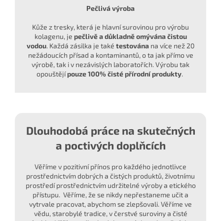
Pečlivá výroba
Kůže z tresky, která je hlavní surovinou pro výrobu
kolagenu, je
pečlivě a důkladně omývána čistou
vodou
. Každá zásilka je také
testována
na více než 20
nežádoucích přísad a kontaminantů, o ta jak přímo ve
výrobě, tak i v nezávislých laboratořích. Výrobu tak
opouštějí
pouze 100% čisté přírodní produkty
.
Dlouhodobá práce na skutečných
a poctivých doplňcích
Věříme v pozitivní přínos pro každého jednotlivce
prostřednictvím dobrých a čistých produktů, životnímu
prostředí prostřednictvím udržitelné výroby a etického
přístupu. Věříme, že se nikdy nepřestaneme učit a
vytrvale pracovat, abychom se zlepšovali. Věříme ve
vědu, starobylé tradice, v čerstvé suroviny a čisté