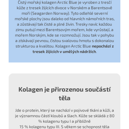
Čistý mořský kolagen Arctic Blue je vyroben z tresčí
kůže z tresek žijících divoce v Norském a Barentsově
moři (Seagarden Norway). Tyto odlehlé severní
mořské plochy jsou daleko od hlavních námořních tras,
a zůstávají tak čisté a plné živin. Tresky navíc každou
zimu putují mezi Barentsovým mořem, kde vyrůstají, a
mořem Norským, kde se rozmnožují. Jsou tak v pohybu
a získávají pevnou, čistou svalovou hmotu s dokonalou
strukturou a kvalitou. Kolagen Arctic Blue
nepochází z
tresek žijících v umělých nádržích
.
Kolagen je přirozenou součástí
těla
Jde o protein, který se nachází v pojivové tkáni a kůži, a
je významnou částí kloubů a šlach. Kůže se skládá z 80
% kolagenu typu I a přibližně
15 % kolagenu typu III. S věkem se schopnost těla