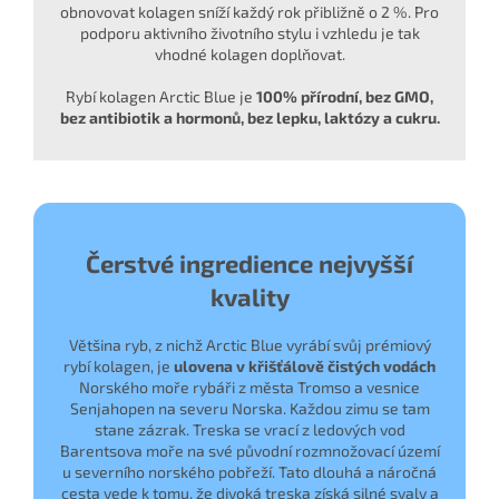
obnovovat kolagen sníží každý rok přibližně o 2 %. Pro
podporu aktivního životního stylu i vzhledu je tak
vhodné kolagen doplňovat.
Rybí kolagen Arctic Blue je
100% přírodní, bez GMO,
bez antibiotik a hormonů, bez lepku, laktózy a cukru.
Čerstvé ingredience nejvyšší
kvality
Většina ryb, z nichž Arctic Blue vyrábí svůj prémiový
rybí kolagen, je
ulovena v křišťálově čistých vodách
Norského moře rybáři z města Tromso a vesnice
Senjahopen na severu Norska. Každou zimu se tam
stane zázrak. Treska se vrací z ledových vod
Barentsova moře na své původní rozmnožovací území
u severního norského pobřeží. Tato dlouhá a náročná
cesta vede k tomu, že divoká treska získá silné svaly a