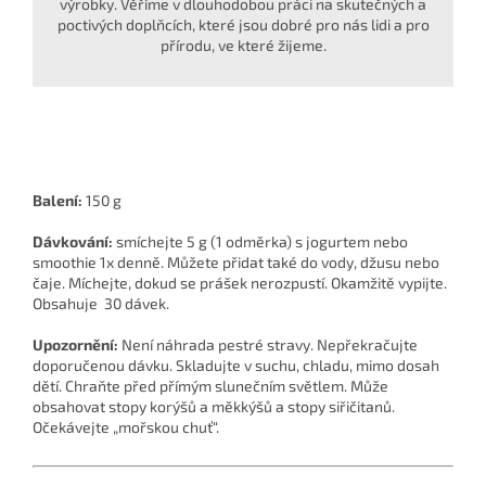
výrobky. Věříme v dlouhodobou práci na skutečných a
poctivých doplňcích, které jsou dobré pro nás lidi a pro
přírodu, ve které žijeme.
Balení:
150 g
Dávkování:
smíchejte 5 g (1 odměrka) s jogurtem nebo
smoothie 1x denně. Můžete přidat také do vody, džusu nebo
čaje. Míchejte, dokud se prášek nerozpustí. Okamžitě vypijte.
Obsahuje 30 dávek.
Upozornění:
Není náhrada pestré stravy. Nepřekračujte
doporučenou dávku. Skladujte v suchu, chladu, mimo dosah
dětí. Chraňte před přímým slunečním světlem. Může
obsahovat stopy korýšů a měkkýšů a stopy siřičitanů.
Očekávejte „mořskou chuť“.