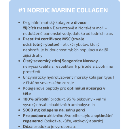
#1 NORDIC MARINE COLLAGEN
Originální mořský kolagen
z divoce
žijících tresek
v Barentsově a Norském moři -
nedotčené panenské vody, daleko od lodních tras
Prestižní certifikace
MSC (trvale
udržitelný rybolov)
- etický rybolov, který
neohrožuje budoucnost rybích populací a další
žijící druhy
Čistý severský zdroj Seagarden Norway -
nejvyšší kvalita s respektem k přírodě a životnímu
prostředí
Enzymaticky hydrolyzovaný mořský kolagen typu I
z čistého severského zdroje
Kolagenové peptidy pro
optimální absorpci v
těle
100% přírodní
produkt, 95 % bílkoviny - velmi
vysoký obsah bioaktivních aminokyselin
5000 mg kolagenu na jednu porci
Pro podporu
aktivního životního stylu a
optimální
regeneraci
(pokožka, kůže, vazivový aparát)
Dóza
produktu je vyrobena
z