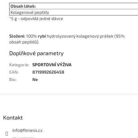
Obsah látek:
Kolagenové peptidy
*5 g - odpovídá jedné dávce
Složení:
100%
rybí
hydrolyzovaný kolagenový prášek (95%
obsah peptidů).
Doplňkové parametry
Kategorie
:
SPORTOVNÍ VÝŽIVA
EAN
:
8719992626458
Bio
:
Ne
Z
á
p
a
Kontakt
t
í
info
@
fitmess.cz