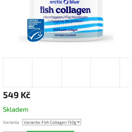
549 Kč
Měrná
Skladem
cena:
Varianta