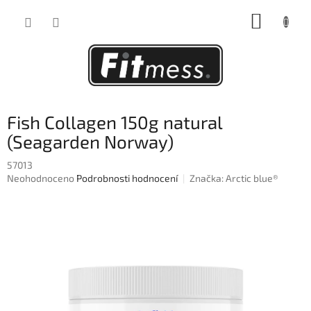
Přejít
NÁKUP
na
obsah
KOŠÍK
Fish Collagen 150g natural
(Seagarden Norway)
57013
Průměrné
Neohodnoceno
Podrobnosti hodnocení
Značka:
Arctic blue®
hodnocení
produktu
je
0,0
z
5
hvězdiček.