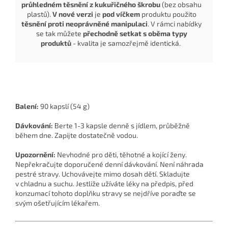
průhledném těsnění z kukuřičného škrobu
(bez obsahu
plastů).
V nové verzi
je
pod víčkem
produktu použito
těsnění proti neoprávněné manipulaci
. V rámci nabídky
se tak můžete
přechodně setkat s oběma typy
produktů
- kvalita je samozřejmě identická.
Balení:
90 kapslí (54 g)
Dávkování:
Berte 1-3 kapsle denně s jídlem, průběžně
během dne. Zapijte dostatečně vodou.
Upozornění:
Nevhodné pro děti, těhotné a kojící ženy.
Nepřekračujte doporučené denní dávkování. Není náhrada
pestré stravy. Uchovávejte mimo dosah dětí. Skladujte
v chladnu a suchu. Jestliže užíváte léky na předpis, před
konzumací tohoto doplňku stravy se nejdříve poraďte se
svým ošetřujícím lékařem.