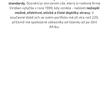
standardy
. Ocenění je stvrzením cíle, který si rodinná firma
Viridian vytyčila v roce 1999, kdy vznikla - nabízet
nejlepší
možné, efektivní, etické a čisté doplňky stravy
. V
současné době jich ve svém portfoliu má již více než 220,
přičemž má spokojené zákazníky od Islandu až po Jižní
Afriku.
Laskavý ke svému tělu, šetrný k cel
světu
Viridian Nutrition je
nezávislá rodinná značka.
Věříme, že nos
hodnoty na kterých stojí naše fungování jsou stejně důležité ja
složky, které tvoří naše doplňky výživy.
Takže pokud říkáme „b
balastu“
, máme na mysli také nezávislost a seriózní přístup
k zákazníkovi. To znamená
žádné tlaky investorů, žádné zkrat
žádné komerční výstřelky, žádné testování na zvířatech a abso
žádné kompromisy pro naše zdraví a zdraví naší planety.