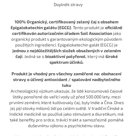
Doplněk stravy
100% Organický, certifikovaný zelený čaj s obsahem
Epigalokatechin galátu (EGCG)
. Tento produkt je
oficiálně
certifikován autorizačním úřadem Soil Association
jako
organický produkt s garantovaným ekologickým původem
použitých ingrediencí. Epigalokatechin galát (EGCG) je
jednou z nejdůležitějších složek obsažených v zeleném
čaji
. Jedná se o
bioaktivní polyfenol
, který má
široké
spektrum účinků.
Produkt je vhodný pro všechny zaměřené na: obohacení
stravy o účinný antioxidant / spalování nadbytečného
tuku
Archeologický výzkum ukazuje, že lidé konzumovali čajové
lístky ponořené do vařící vody už před 500.000 lety, mezi
prvními zeměmi, které kultivovaly čaj, byly Indie a Čína. Dnes
jej pijí stovky milionů lidí po celém světě. V tradiční Čínské a
Indické medicíně se používá jako stimulant a diuretikum, má
také benefity pro srdce, trávící trakt a samozřejmě pomáhá
duševnímu výkonu a psychickému stavu.