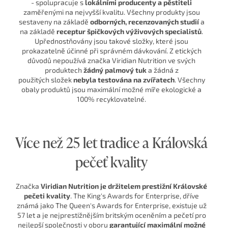
- spolupracuje s
lokálními producenty a pěstiteli
zaměřenými na nejvyšší kvalitu. Všechny produkty jsou
sestaveny na základě
odborných, recenzovaných studií
a
na základě
receptur špičkových výživových specialistů
.
Upřednostňovány jsou takové složky, které jsou
prokazatelně účinné při správném dávkování. Z etických
důvodů nepoužívá značka Viridian Nutrition ve svých
produktech
žádný palmový tuk
a žádná z
použitých složek
nebyla testována na zvířatech
. Všechny
obaly produktů jsou maximální možné míře ekologické a
100% recyklovatelné.
Více než 25 let tradice a Královská
pečeť kvality
Značka
Viridian Nutrition je držitelem prestižní Královské
pečeti kvality
. The King's Awards for Enterprise, dříve
známá jako The Queen's Awards for Enterprise, existuje už
57 let a je nejprestižnějším britským oceněním a pečetí pro
nejlepší společnosti v oboru
garantující maximální možné