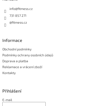
t
í
info
@
fitmess.cz
731 857 271
@fitmess.cz
Informace
Obchodní podmínky
Podmínky ochrany osobních údajů
Doprava a platba
Reklamace a vrácení zboží
Kontakty
Přihlášení
E-mail