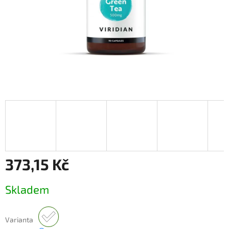
373,15 Kč
Měrná
Skladem
cena:
Varianta