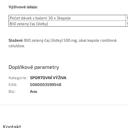
Výživové údaje:
Počet dávek v balení: 30 x 3kapsle
1
BIO zelený čaj (lístky)
Složení:
BIO zelený čaj (lístky) 500 mg, obal kapsle rostlinná
celulóza.
Doplňkové parametry
Kategorie
:
SPORTOVNÍ VÝŽIVA
EAN
:
5060003599548
Bio
:
Ano
Z
á
p
a
Kontakt