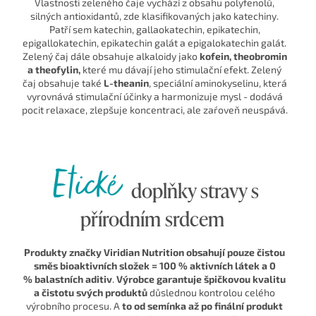
Vlastnosti zeleného čaje vychází z obsahu polyfenolů,
silných antioxidantů, zde klasifikovaných jako katechiny.
Patří sem katechin, gallaokatechin, epikatechin,
epigallokatechin, epikatechin galát a epigalokatechin galát.
Zelený čaj dále obsahuje alkaloidy jako
kofein, theobromin
a theofylin,
které mu dávají jeho stimulační efekt. Zelený
čaj obsahuje také
L-theanin
, speciální aminokyselinu, která
vyrovnává stimulační účinky a harmonizuje mysl - dodává
pocit relaxace, zlepšuje koncentraci, ale zaŕoveň neuspává.
Etické
doplňky stravy s
přírodním srdcem
Produkty značky Viridian Nutrition obsahují pouze čistou
směs bioaktivních složek = 100 % aktivních látek a 0
% balastních aditiv
.
Výrobce garantuje špičkovou kvalitu
a čistotu svých produktů
důslednou kontrolou celého
výrobního procesu. A
to od semínka až po finální produkt