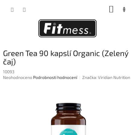
Přejít
NÁKUP
na
obsah
KOŠÍK
Green Tea 90 kapslí Organic (Zelený
čaj)
10093
Průměrné
Neohodnoceno
Podrobnosti hodnocení
Značka:
Viridian Nutrition
hodnocení
produktu
je
0,0
z
5
hvězdiček.