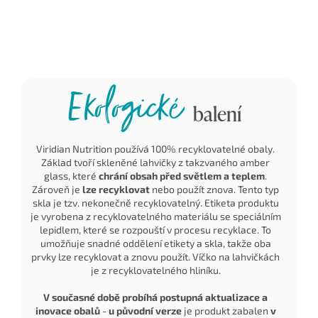
produktech Viridian
prodlužuje trvanlivost.
je nepotřebuje
nikdy žádné GMO
složky nenajdete.
Ekologické
balení
Viridian Nutrition používá 100% recyklovatelné obaly.
Základ tvoří skleněné lahvičky z takzvaného amber
glass, které
chrání obsah před světlem a teplem
.
Zároveň je
lze recyklovat
nebo použít znova. Tento typ
skla je tzv. nekonečně recyklovatelný. Etiketa produktu
je vyrobena z recyklovatelného materiálu se speciálním
lepidlem, které se rozpouští v procesu recyklace. To
umožňuje snadné oddělení etikety a skla, takže oba
prvky lze recyklovat a znovu použít. Víčko na lahvičkách
je z recyklovatelného hliníku.
V současné době probíhá postupná aktualizace a
inovace obalů
-
u původní verze
je produkt zabalen
v