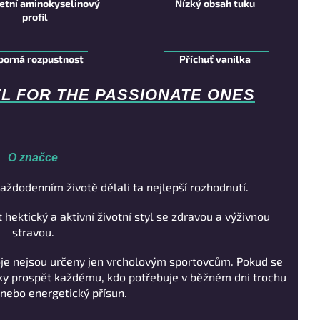
etní aminokyselinový
Nízký obsah tuku
profil
borná rozpustnost
Příchuť vanilka
EL FOR THE PASSIONATE ONES
O značce
aždodenním životě dělali ta nejlepší rozhodnutí.
 hektický a aktivní životní styl se zdravou a výživnou
stravou.
oje nejsou určeny jen vrcholovým sportovcům. Pokud se
cky prospět každému, kdo potřebuje v běžném dni trochu
nebo energetický přísun.