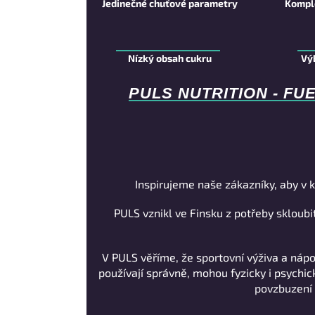
Jedinečné chuťové parametry
Kompl
Nízký obsah cukru
Vý
PULS NUTRITION - FU
Inspirujeme naše zákazníky, aby v k
PULS vznikl ve Finsku z potřeby skloubit
V PULS věříme, že sportovní výživa a náp
používají správně, mohou fyzicky i psychi
povzbuzení 