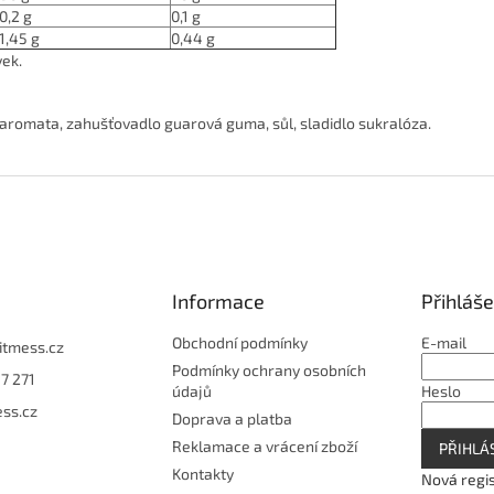
0,2 g
0,1 g
1,45 g
0,44 g
vek.
, aromata, zahušťovadlo guarová guma, sůl, sladidlo sukralóza.
Informace
Přihláše
Obchodní podmínky
E-mail
fitmess.cz
Podmínky ochrany osobních
7 271
údajů
Heslo
ess.cz
Doprava a platba
Reklamace a vrácení zboží
PŘIHLÁS
Kontakty
Nová regi