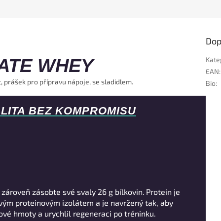
Dop
ATE WHEY
Kate
EAN
:
t, prášek pro přípravu nápoje, se sladidlem.
Bio
:
LITA BEZ KOMPROMISU
 zároveň zásobte své svaly 26 g bílkovin.
Protein je
vým proteinovým izolátem a je navržený tak, aby
ové hmoty a urychlil regeneraci po tréninku.