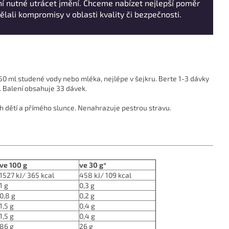
ní nutné utrácet jmění. Chceme nabízet nejlepší poměr
ělali kompromisy v oblasti kvality či bezpečnosti.
50 ml studené vody nebo mléka, nejlépe v šejkru. Berte 1-3 dávky
. Balení obsahuje 33 dávek.
h dětí a přímého slunce. Nenahrazuje pestrou stravu.
ve 100 g
ve 30 g*
1527 kJ/ 365 kcal
458 kJ/ 109 kcal
1 g
0,3 g
0,8 g
0,2 g
1,5 g
0,4 g
1,5 g
0,4 g
86 g
26 g