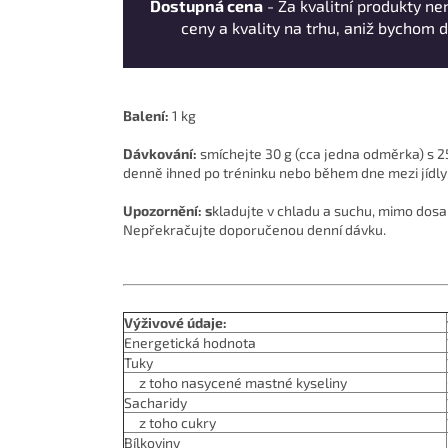
Dostupná cena
- Za kvalitní produkty ne
ceny a kvality na trhu, aniž bychom d
Balení:
1 kg
Dávkování:
smíchejte 30 g (cca jedna odměrka) s 2
denně ihned po tréninku nebo během dne mezi jídly
Upozornění: s
kladujte v chladu a suchu, mimo dosa
Nepřekračujte doporučenou denní dávku.
Výživové údaje:
Energetická hodnota
Tuky
z toho nasycené mastné kyseliny
Sacharidy
z toho cukry
Bílkoviny