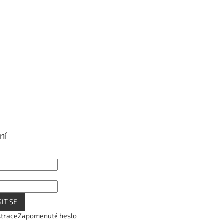
ní
IT SE
strace
Zapomenuté heslo