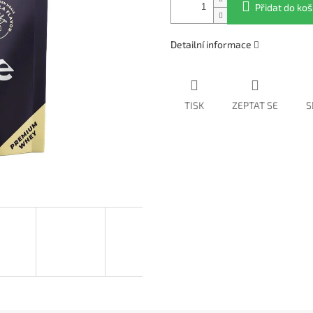
Přidat do koš
Detailní informace
TISK
ZEPTAT SE
S