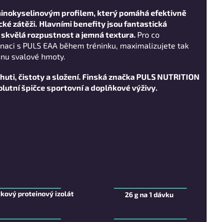
inokyselinovým profilem, který pomáhá efektivně
ké zátěži.
Hlavními benefity jsou fantastická
, skvělá rozpustnost a jemná textura.
Pro co
inaci s PULS EAA během tréninku, maximalizujete tak
nu svalové hmoty.
ti, čistoty a složení.
Finská značka PULS NUTRITION
olutní špičce sportovní a doplňkové výživy.
kový proteinový izolát
26 g na 1 dávku