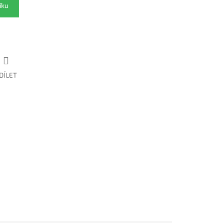
íku
DÍLET