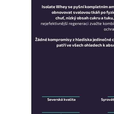
Isolate Whey se pyšní kompletním am
obnovovat svalovou tkáň po fyzic
chuť, nízký obsah cukru a tuku
nejefektivnější regeneraci zvažte komb
ochra
Žádné kompromisy z hlediska jedinečné chu
patří ve všech ohledech k abs
Severská kvalita
Syrovát