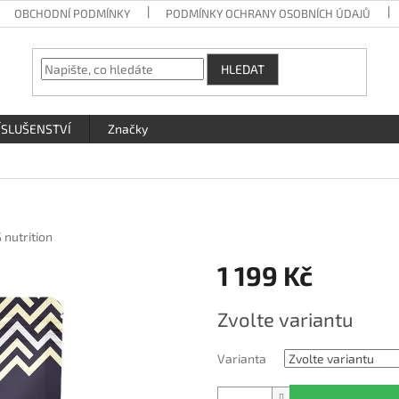
OBCHODNÍ PODMÍNKY
PODMÍNKY OCHRANY OSOBNÍCH ÚDAJŮ
HLEDAT
ÍSLUŠENSTVÍ
Značky
 nutrition
1 199 Kč
Měrná
Zvolte variantu
cena:
Varianta