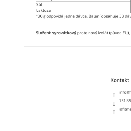
Sůl
Laktóza
*30 g odpovídá jedné dávce. Balení obsahuje 33 dá
Složení:
syrovátkový
proteinový izolát (původ EU)
Z
á
p
a
t
Kontakt
í
info
@
731 85
@fitm