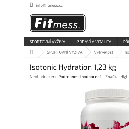
Přejít
info@fitmess.cz
na
obsah
SPORTOVNÍ VÝŽIVA
ZDRAVÍ A VITALITA
PŘ
Domů
SPORTOVNÍ VÝŽIVA
Vytrvalost
Is
Isotonic Hydration 1,23 kg
Průměrné
Neohodnoceno
Podrobnosti hodnocení
Značka:
High
hodnocení
produktu
je
0,0
z
5
hvězdiček.