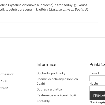
lina (kyselina citrónová a jablečná), citrát sodný, glukonát
 sůl, tepelně upravená mikroflóra (
Saccharomyces Boulardi,
Informace
Přihláše
Obchodní podmínky
E-mail
fitmess.cz
Podmínky ochrany osobních
7 271
údajů
Heslo
ess.cz
Doprava a platba
Reklamace a vrácení zboží
PŘIHLÁS
Kontakty
Nová regi