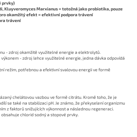
é prvky)
i, Kluyveromyces Marxianus = totožná jako probiotika, pouze
pro okamžitý efekt = efektivní podpora trávení
ora trávení
u - zdroj okamžitě využitelné energie a elektrolytů.
výkonem - zdroj lehce využitelné energie, jedna dávka odpovídá
etní režim, potřebnou a efektivní svalovou energii ve formě
 vázaný chelátovou vazbou ve formě citrátu. Kromě toho, že je
lí se také na stabilizaci pH. Je známo, že překyselení organizmu
ním z faktorů snižujících výkonnost a následnou regeneraci.
 obsahuje chlorid sodný a stopové prvky.