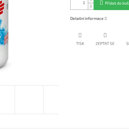
Přidat do koš
Detailní informace
TISK
ZEPTAT SE
S