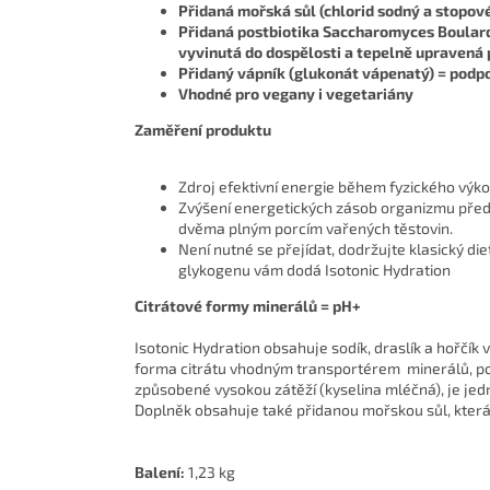
Přidaná mořská sůl (chlorid sodný a stopov
Přidaná postbiotika Saccharomyces Boulard
vyvinutá do dospělosti a tepelně upravená 
Přidaný vápník (glukonát vápenatý) = podp
Vhodné pro vegany i vegetariány
Zaměření produktu
Zdroj efektivní energie během fyzického výkon
Zvýšení energetických zásob organizmu před 
dvěma plným porcím vařených těstovin.
Není nutné se přejídat, dodržujte klasický di
glykogenu vám dodá Isotonic Hydration
Citrátové formy minerálů = pH+
Isotonic Hydration obsahuje sodík, draslík a hořčík
forma citrátu vhodným transportérem minerálů, podí
způsobené vysokou zátěží (kyselina mléčná), je jed
Doplněk obsahuje také přidanou mořskou sůl, která
Balení:
1,23 kg