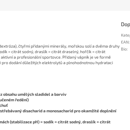
Dop
Kate
EAN
:
dextróza), čtyřmi přidanými minerály, mořskou solí a dvěma druhy
Bio
:
dík = citrát sodný, draslík = citrát draselný, hořčík = citrát
o aktivní a profesionální sportovce. Přidaný vápník je ve formě
 pro dodání důležitých elektrolytů a plnohodnotnou hydrataci
ez obsahu umělých sladidel a barviv
ručeném ředění)
 chuť
 vstřebávaný disacharid a monosacharid pro okamžité doplnění
mách (stabilizace pH) = sodík = citrát sodný, draslík = citrát