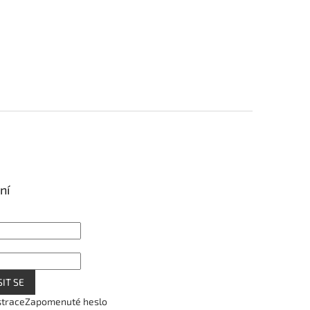
ní
IT SE
strace
Zapomenuté heslo