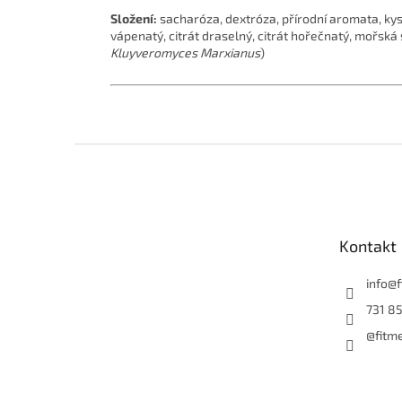
Složení:
sacharóza, dextróza, přírodní aromata, kyse
vápenatý, citrát draselný, citrát hořečnatý, mořská
Kluyveromyces Marxianus
)
Z
á
p
a
t
Kontakt
í
info
@
731 85
@fitm