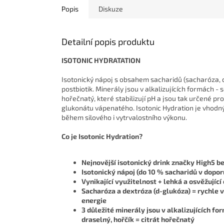
Popis
Diskuze
Detailní popis produktu
ISOTONIC HYDRATATION
Isotonický nápoj s obsahem sacharidů (sacharóza, 
postbiotik. Minerály jsou v alkalizujících formách - so
hořečnatý, které stabilizují pH a jsou tak určené pr
glukonátu vápenatého. Isotonic Hydration je vhodný
během silového i vytrvalostního výkonu.
Co je Isotonic Hydration?
Nejnovější isotonický drink značky High5 b
Isotonický nápoj (do 10 % sacharidů v dopo
Vynikající využitelnost + lehká a osvěžující
Sacharóza a dextróza (d-glukóza) = rychle
energie
3 důležité minerály jsou v alkalizujících for
draselný, hořčík = citrát hořečnatý