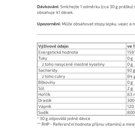
Dávkování:
Smíchejte 1 odměrku (cca 30 g prášku) 
obsahuje 41 dávek.
Upozornění:
Může obsahovat stopy lepku, vajec a m
Výživové údaje:
ve 
Energetická hodnota
1581
Tuky
0 g
z toho nasycené mastné kyseliny
0 g
Sacharidy
93 
z toho cukry
84 
Bílkoviny
0 g
Sůl
2 g
Hořčík
83 m
Draslík
300 
Vápník
120 
Sodík
800
* 30 g odpovídá jedné dávce
** RHP - Referenční hodnota příjmu vitamínů a miner