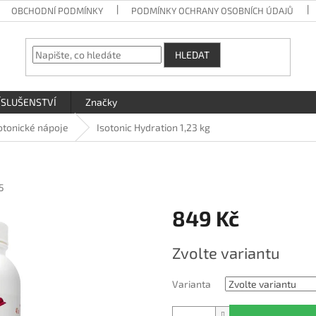
OBCHODNÍ PODMÍNKY
PODMÍNKY OCHRANY OSOBNÍCH ÚDAJŮ
HLEDAT
ÍSLUŠENSTVÍ
Značky
otonické nápoje
Isotonic Hydration 1,23 kg
5
849 Kč
Měrná
Zvolte variantu
cena:
Varianta