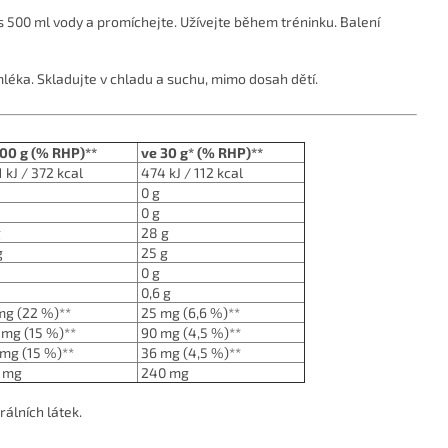
s 500 ml vody a promíchejte. Užívejte během tréninku. Balení
léka. Skladujte v chladu a suchu, mimo dosah dětí.
100 g (% RHP)**
ve 30 g* (% RHP)**
 kJ / 372 kcal
474 kJ / 112 kcal
0 g
0 g
g
28 g
g
25 g
0 g
0,6 g
g (22 %)**
25 mg (6,6 %)**
mg (15 %)**
90 mg (4,5 %)**
mg (15 %)**
36 mg (4,5 %)**
 mg
240 mg
álních látek.