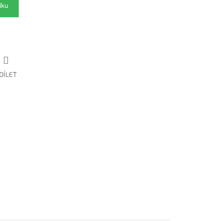
íku
DÍLET