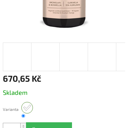
670,65 Kč
Měrná
Skladem
cena:
Varianta