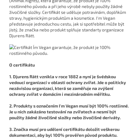
(Animal Rights), která garantuje, že produkt je 100%
rostlinného původu a při jeho výrobě nebyly použity žádné
živočišné složky. Certifikát se uděluje potravinám, doplňkům
stravy, hygienickým produktům a kosmetice. I'm Vegan
představuje jednoduchou cestu, jak si spotřebitel může být
jistý, že značka nebo produkt splňuje standarty organizace
Djurens Rätt.
O certifikátu
1. Djurens Rätt vznikla v roce 1882 a nyní je švédskou
vedoucí organizací v oblasti ochrany zvířat. Jde o politicky
nezávislou organizaci, která se zaměřuje na zvýšení
ochrany zvířat v domácím i mezinárodním měřítku.
2. Produkty s označením I'm Vegan musí být 100% rostlinné.
Je u nich zakázáno testování na zvířatech a nesmí být
použity žádné živočišné složky nebo živočišné deriváty.
3. Značka musí pro udělení certifikátu doložit veškerou
dokumentaci, aby byl 100% prověřen původ produktu.