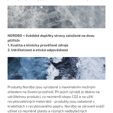
NORDBO = švédské doplňky stravy založené na dvou
pilířích:
1. Kvalita a klinicky prověřené zdroje
2. Udržitelnost a etická odpovědnost
Produkty Nordbo jsou vyrobené s maximálním možným
ohledem na životní prostředí. Při jejich výrobě je dbáno na
udržitelnou produkci, co nejmenší stopu CO2 a na užití
recyklovatelných materiálů - produkty jsou zabalené v
krabičkách z recyklovaného papíru. Nordbo se zároveň snaží
užívat co nejméně plastu a různých nadbytečných