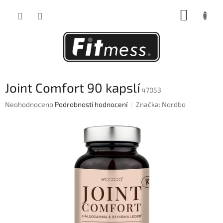
Přejít
NÁKUP
na
obsah
KOŠÍK
Joint Comfort 90 kapslí
47053
Průměrné
Neohodnoceno
Podrobnosti hodnocení
Značka:
Nordbo
hodnocení
produktu
je
0,0
z
5
hvězdiček.