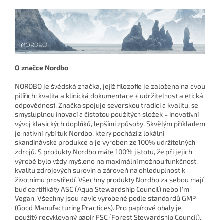
O značce Nordbo
NORDBO je švédská značka, jejíž filozofie je založena na dvou
pilířích: kvalita a klinická dokumentace + udržitelnost a etická
odpovědnost.
Značka spojuje severskou tradici a kvalitu, se
smysluplnou inovací a čistotou použitých složek = inovativní
vývoj klasických doplňků, lepšími způsoby.
Skvělým příkladem
je nativní rybí tuk Nordbo, který pochází z lokální
skandinávské produkce a je vyroben ze 100% udržitelných
zdrojů.
S produkty Nordbo máte 100% jistotu, že při jejich
výrobě bylo vždy myšleno na maximální možnou funkčnost,
kvalitu zdrojových surovin a zároveň na ohleduplnost k
životnímu prostředí. Všechny produkty Nordbo za sebou mají
buď certifikáty ASC (Aqua Stewardship Council) nebo I'm
Vegan. Všechny jsou navíc vyrobené podle standardů GMP
(Good Manufacturing Practices). Pro papírové obaly je
použitý recyklovaný papír FSC (Forest Stewardship Council).