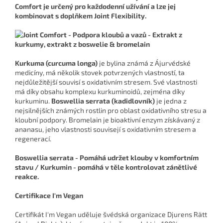
Comfort je určený pro každodenní užívání a lze jej
kombinovat s doplňkem Joint Flexibility.
Kurkuma (curcuma longa)
je bylina známá z Ájurvédské
medicíny, má několik stovek potvrzených vlastností, ta
nejdůležitější souvisí s oxidativním stresem. Své vlastnosti
má díky obsahu komplexu kurkuminoidů, zejména díky
kurkuminu.
Boswellia serrata (kadidlovník)
je jedna z
nejsilnějších známých rostlin pro oblast oxidativního stresu a
kloubní podpory. Bromelain je bioaktivní enzym získávaný z
ananasu, jeho vlastnosti souvisejí s oxidativním stresem a
regenerací.
Boswellia serrata - Pomáhá udržet klouby v komfortním
stavu / Kurkumin - pomáhá v těle kontrolovat zánětlivé
reakce.
Certifikace I'm Vegan
Certifikát I'm Vegan uděluje švédská organizace Djurens Rätt