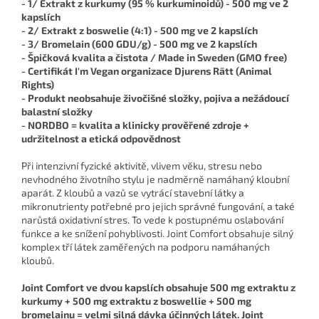
- 1/ Extrakt z kurkumy (95 % kurkuminoidů) - 500 mg ve 2
kapslích
- 2/ Extrakt z boswelie (4:1) - 500 mg ve 2 kapslích
- 3/ Bromelain (600 GDU/g) - 500 mg ve 2 kapslích
- Špičková kvalita a čistota / Made in Sweden (GMO free)
- Certifikát I'm Vegan organizace Djurens Rätt (Animal
Rights)
- Produkt neobsahuje živočišné složky, pojiva a nežádoucí
balastní složky
- NORDBO = kvalita a klinicky prověřené zdroje +
udržitelnost a etická odpovědnost
Při intenzivní fyzické aktivitě, vlivem věku, stresu nebo
nevhodného životního stylu je nadměrně namáhaný kloubní
aparát. Z kloubů a vazů se vytrácí stavební látky a
mikronutrienty potřebné pro jejich správné fungování, a také
narůstá oxidativní stres. To vede k postupnému oslabování
funkce a ke snížení pohyblivosti. Joint Comfort obsahuje silný
komplex tří látek zaměřených na podporu namáhaných
kloubů.
Joint Comfort ve dvou kapslích obsahuje 500 mg extraktu z
kurkumy + 500 mg extraktu z boswellie + 500 mg
bromelainu = velmi silná dávka účinných látek. Joint