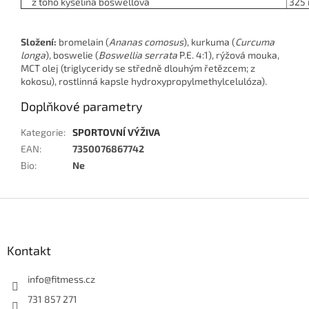
z toho kyselina boswellová
325
Složení:
bromelain (
Ananas comosus
), kurkuma (
Curcuma
longa
), boswelie (
Boswellia serrata
P.E. 4:1), rýžová mouka,
MCT olej (triglyceridy se středně dlouhým řetězcem; z
kokosu), rostlinná kapsle hydroxypropylmethylcelulóza).
Doplňkové parametry
Kategorie
:
SPORTOVNÍ VÝŽIVA
EAN
:
7350076867742
Bio
:
Ne
Z
á
p
a
Kontakt
t
í
info
@
fitmess.cz
731 857 271