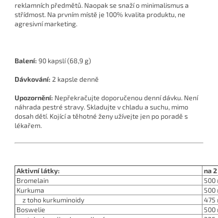
reklamních předmětů. Naopak se snaží o minimalismus a
střídmost. Na prvním místě je 100% kvalita produktu, ne
agresivní marketing.
Balení:
90 kapslí (68,9 g)
Dávkování:
2 kapsle denně
Upozornění:
Nepřekračujte doporučenou denní dávku. Není
náhrada pestré stravy. Skladujte v chladu a suchu, mimo
dosah dětí. Kojící a těhotné ženy užívejte jen po poradě s
lékařem.
Aktivní látky:
na 2
Bromelain
500 
Kurkuma
500
z toho kurkuminoidy
475
Boswelie
500