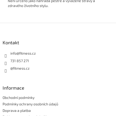
Není určeno jako náhrada pestré a vyvážené stravy a
zdravého životního stylu.
Z
á
p
a
Kontakt
t
í
info
@
fitmess.cz
731 857 271
@fitmess.cz
Informace
Obchodní podmínky
Podmínky ochrany osobních údajů
Doprava a platba