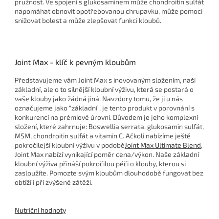
pružnost. Ve spojení s glukosaminem může chondroitin sulfát
napomáhat obnovit opotřebovanou chrupavku, může pomoci
snižovat bolest a může zlepšovat funkci kloubů.
Joint Max - klíč k pevným kloubům
Představujeme vám Joint Max s inovovaným složením, naši
základní, ale o to silnější kloubní výživu, která se postará o
vaše klouby jako žádná jiná. Navzdory tomu, že ji u nás
označujeme jako "základní", je tento produkt v porovnání s
konkurencí na prémiové úrovni. Důvodem je jeho komplexní
složení, které zahrnuje: Boswellia serrata, glukosamin sulfát,
MSM, chondroitin sulfát a vitamin C. Ačkoli nabízíme ještě
pokročilejší kloubní výživu v podobě
Joint Max Ultimate Blend
,
Joint Max nabízí vynikající poměr cena/výkon. Naše základní
kloubní výživa přináší pokročilou péči o klouby, kterou si
zasloužíte. Pomozte svým kloubům dlouhodobě fungovat bez
obtíží i při zvýšené zátěži.
Nutriční hodnoty