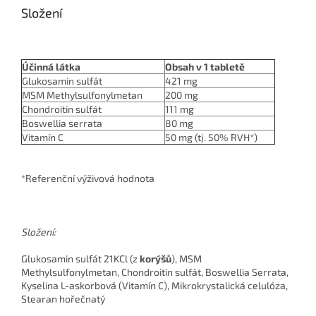
Složení
Účinná látka
Obsah v 1 tabletě
Glukosamin sulfát
421 mg
MSM Methylsulfonylmetan
200 mg
Chondroitin sulfát
111 mg
Boswellia serrata
80 mg
Vitamín C
50 mg (tj. 50% RVH*)
*Referenční výživová hodnota
Složení:
Glukosamin sulfát 21KCl (z
korýšů
), MSM
Methylsulfonylmetan, Chondroitin sulfát, Boswellia Serrata,
Kyselina L-askorbová (Vitamín C), Mikrokrystalická celulóza,
Stearan hořečnatý