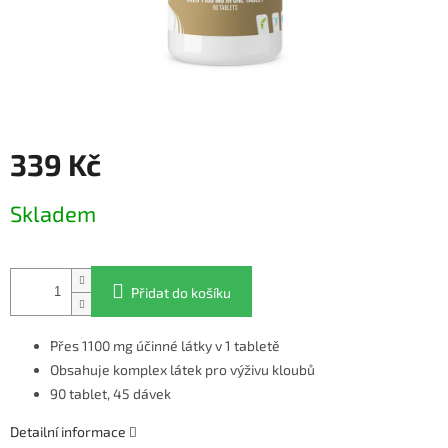
339 Kč
Měrná
Skladem
cena:
Přidat do košíku
Přes 1100 mg účinné látky v 1 tabletě
Obsahuje komplex látek pro výživu kloubů
90 tablet, 45 dávek
Detailní informace