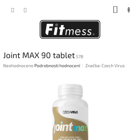
Přejít
NÁKUP
na
obsah
KOŠÍK
Joint MAX 90 tablet
578
Průměrné
Neohodnoceno
Podrobnosti hodnocení
Značka:
Czech Virus
hodnocení
produktu
je
0,0
z
5
hvězdiček.