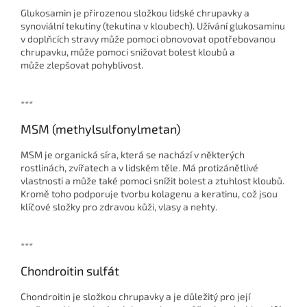
Glukosamin je přirozenou složkou lidské chrupavky a
synoviální tekutiny (tekutina v kloubech). Užívání glukosaminu
v doplňcích stravy může pomoci obnovovat opotřebovanou
chrupavku, může pomoci snižovat bolest kloubů a
může zlepšovat pohyblivost.
***
MSM (methylsulfonylmetan)
MSM je organická síra, která se nachází v některých
rostlinách, zvířatech a v lidském těle. Má protizánětlivé
vlastnosti a může také pomoci snížit bolest a ztuhlost kloubů.
Kromě toho podporuje tvorbu kolagenu a keratinu, což jsou
klíčové složky pro zdravou kůži, vlasy a nehty.
***
Chondroitin sulfát
Chondroitin je složkou chrupavky a je důležitý pro její