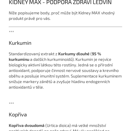
KIDNEY MAX - PODPORA ZDRAVÍ LEDVIN
Níže popisujeme body, proč může být Kidney MAX vhodný
produkt právě pro vás.
***
Kurkumin
Standardizovaný extrakt z
Kurkumy dlouhé
(
95 %
kurkuminu
a dalších kurkuminoidů). Kurkumin je nejvíce
biologicky aktivní látkou této rostliny. Jedná se o přírodní
antioxidant, podporuje činnost nervové soustavy a krevního
oběhu a posiluje imunitní systém. Suplementace kurkuminem
snižuje markery zánětů a zvyšuje hladinu endogenních
antioxidantů v těle.
***
Kopřiva
Kopřiva dvoudomá
(Urtica dioica) má velké množství
pozitivních dopadů na naše zdraví. Má vliv například na