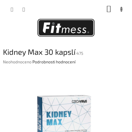
Přejít
NÁKUP
na
obsah
KOŠÍK
Kidney Max 30 kapslí
475
Průměrné
Neohodnoceno
Podrobnosti hodnocení
hodnocení
produktu
je
0,0
z
5
hvězdiček.