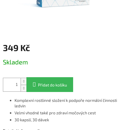
349 Kč
Měrná
Skladem
cena:
Přidat do košíku
Komplexní rostlinné složení k podpoře normální činnosti
ledvin
Velmi vhodné také pro zdraví močových cest
30 kapslí, 30 dávek