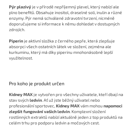
Pýr plazivý
je v přírodě nepříjemný plevel, který nabízí ale
plno benefitů. Obsahuje inositol, draselné soli, inulin a různé
enzymy. Pýr nemá schválené zdravotní tvrzení, nicméně
doporučujeme si informace k němu dohledat v dostupných
zdrojích.
Piperin
je aktivní složka z černého pepře, která zlepšuje
absorpci všech ostatních látek ve složení, zejména ale
kurkuminu, který má díky piperinu mnohonásobně lepší
využitelnost.
Pro koho je produkt určen
Kidney MAX
je vytvořen pro všechny uživatele, kteří dbají na
stav svých
ledvin
. Ať už jste běžný uživatel nebo
profesionální sportovec,
Kidney MAX
vám mohou
napomoci
zlepšit fungování vašich ledvin
. Komplexní složení
rostlinných extraktů nabízí aktuálně jeden z top produktů na
celém trhu pro podporu ledvin a močových cest.