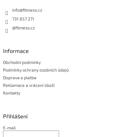
t
í
info
@
fitmess.cz
731 857 271
@fitmess.cz
Informace
Obchodní podmínky
Podmínky ochrany osobních údajů
Doprava a platba
Reklamace a vrácení zboží
Kontakty
Přihlášení
E-mail