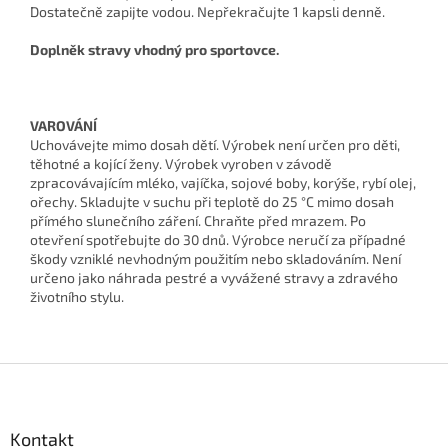
Dostatečně zapijte vodou. Nepřekračujte 1 kapsli denně.
Doplněk stravy vhodný pro sportovce.
VAROVÁNÍ
Uchovávejte mimo dosah dětí. Výrobek není určen pro děti,
těhotné a kojící ženy. Výrobek vyroben v závodě
zpracovávajícím mléko, vajíčka, sojové boby, korýše, rybí olej,
ořechy. Skladujte v suchu při teplotě do 25 °C mimo dosah
přímého slunečního záření. Chraňte před mrazem. Po
otevření spotřebujte do 30 dnů. Výrobce neručí za případné
škody vzniklé nevhodným použitím nebo skladováním. Není
určeno jako náhrada pestré a vyvážené stravy a zdravého
životního stylu.
Z
á
p
a
Kontakt