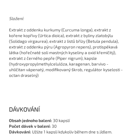
Složení:
Extrakt z oddenku kurkumy (Curcuma longa), extrakt z
kořene kopřivy (Urtica dioica), extrakt z byliny zlatobýlu
(Solidago virgaurea), extrakt z listů břízy (Betula pendula),
extrakt z oddenku pýru (Agropyron repens), protispékavá
látka (hořečnaté soli mastných kyseliny a oxid křemičitý),
extrakt z černého pepře (Piper nigrum), kapsle
(hydroxypropylmethylcelulóza, karagenan, barvivo -
uhličitan vápenatý, modifikovaný škrob, regulátor kyselosti -
octan draselný)
DÁVKOVÁNÍ
Obsah jednoho balení:
30 kapslí
Počet dávek v balení:
30
Dávkování:
Užijte 1 kapsli kdykoliv během dne s jídlem.