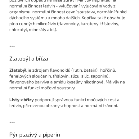
normální činnost ledvin - vylučování, vylučování vody z
organismu, normální činnost cevní soustavy, normální funkci
dýchacího systému a mnoho dalších. Kopřiva také obsahuje
plno cenných mikroživin (flavonoidy, karoteny, třísloviny,
chlorofyl, minerály atd.).
***
Zlatobýl a bříza
Zlatobýl
je zdrojem flavonoidů (rutin, betain) , hořčinů,
fenelových sloučenin, tříslovin, slizu, silic, saponinů,
flavonového barviva a amidu kyseliny nikotinové. Má vliv na
normální funkci močové soustavy.
Listy z břízy
podporují správnou funkci močových cest a
ledvin, přirozenou obranyschopnost a normální trávení.
***
Pýr plazivý a piperin