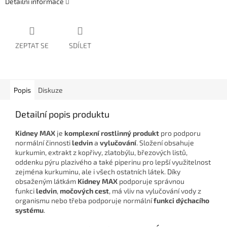
Detailní informace
ZEPTAT SE
SDÍLET
Popis
Diskuze
Detailní popis produktu
Kidney MAX
je
komplexní rostlinný produkt
pro podporu
normální činnosti
ledvin
a
vylučování
. Složení obsahuje
kurkumin, extrakt z kopřivy, zlatobýlu, březových listů,
oddenku pýru plazivého a také piperinu pro lepší využitelnost
zejména kurkuminu, ale i všech ostatních látek. Díky
obsaženým látkám
Kidney MAX
podporuje správnou
funkci
ledvin
,
močových cest
, má vliv na vylučování vody z
organismu nebo třeba podporuje normální
funkci dýchacího
systému
.