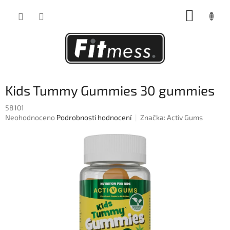
Přejít
NÁKUP
na
obsah
KOŠÍK
Kids Tummy Gummies 30 gummies
58101
Průměrné
Neohodnoceno
Podrobnosti hodnocení
Značka:
Activ Gums
hodnocení
produktu
je
0,0
z
5
hvězdiček.