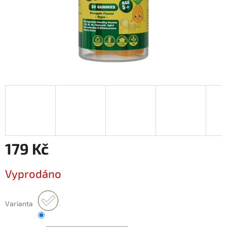
179 Kč
Měrná
Vyprodáno
cena:
Varianta