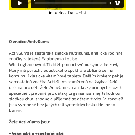
O značce ActivGums
ActivGums je sesterská značka Nutrigums, anglické rodinné
značky založené Fabianem a Louise
Whittinghamovými. Ti chtěli pomoci svému synovi Jackovi,
který má poruchu autistického spektra a obtížně se mu
konzumují klasické vitamínové tablety. Dalším krokem pak je
samostatná značka ActivGums zaměřená na žvýkací želé
určená pro děti. Želé ActivGums mají dávky účinných složek
speciálně upravené pro dětský organismus, mají lahodnou
sladkou chuť, snadno a příjemně se dětem žvýkají a zároveň
jsou vyrobené bez jakýchkoli syntetických sladidel nebo
barviv.
Želé ActivGums jsou:
- Veganské a vegetariánské