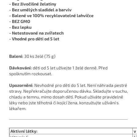
- Bez živočišné želatiny
- Bez umělých sladidel a barviv
- Balené ve 100% recyklovatelné lahvičce
- BEZ GMO
- Bez lepku
- Netestované na zvířatech
- Vhodné pro děti od 5 let
Balení:
30 ks želé (75 g)
Dávkování:
děti od 5 let užívejte 1 želé denně. Před
spolknutím rozkousat.
Upozornění:
Nevhodné pro děti do 5 let. Není náhrada pestré
stravy. Nepřekračujte doporučenou dávku. Skladujte v suchu,
chladu a temnu, mimo dosah dětí. Pokud užíváte pravidelně
léky nebo jste těhotná či kojící žena, konzultujte užívání s
lékařem.
Aktivní látky:
v