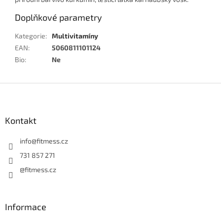
Doplňkové parametry
Kategorie
:
Multivitamíny
EAN
:
5060811101124
Bio
:
Ne
Z
á
p
a
Kontakt
t
í
info
@
fitmess.cz
731 857 271
@fitmess.cz
Informace