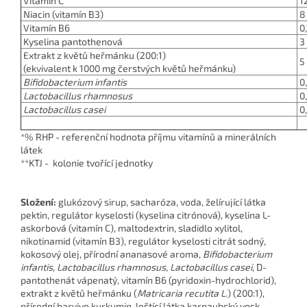
Vitamín C
12
Niacin (vitamín B3)
8
Vitamín B6
0,
Kyselina pantothenová
3
Extrakt z květů heřmánku (200:1)
5
(ekvivalent k 1000 mg čerstvých květů heřmánku)
Bifidobacterium infantis
0
Lactobacillus rhamnosus
0
Lactobacillus casei
0
*% RHP - referenční hodnota příjmu vitamínů a minerálních
látek
**KTJ - kolonie tvořící jednotky
Složení:
glukózový sirup, sacharóza, voda, želírující látka
pektin, regulátor kyselosti (kyselina citrónová), kyselina L-
askorbová (vitamín C), maltodextrin, sladidlo xylitol,
nikotinamid (vitamín B3), regulátor kyselosti citrát sodný,
kokosový olej, přírodní ananasové aroma,
Bifidobacterium
infantis, Lactobacillus rhamnosus, Lactobacillus casei
, D-
pantothenát vápenatý, vitamín B6 (pyridoxin-hydrochlorid),
extrakt z květů heřmánku (
Matricaria recutita L.
) (200:1),
přírodní barvivo kurkumin, leštící látka karnaubský vosk.