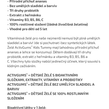
- Přírodní příchuť ananas
- Bez umělých sladidel a barviv
- Tři druhy probiotik
- Extrakt z heřmánku
- Vitamíny B3, B5, B6, C
- 100% rostlinné složení (žádná živočišná želatina)
- Vhodné pro děti od 5 let
Vitamínová želé pro naše nejmenší nemusí být plná umělých
sladidel a barviv! Jde si pochutnat i bez syntetických látek.
®
Želé ActivGums
Kids Tummy mají lahodnou přírodní příchuť
ananas a lehce se konzumují. Dětem dodávají tři druhy
probiotik, extrakt z heřmánku a vitamíny B3, B5, B6 a
C. Všechny tyto složky nabízí jedinečný účinek, který souvisí s
klidným zažíváním.
®
ACTIVGUMS
= DĚTSKÉ ŽELÉ S BIOAKTIVNÍMI
SLOŽKAMI, EXTRAKTY, VITAMÍNY A PROBIOTIKY
®
ACTIVGUMS
= DĚTSKÉ ŽELÉ BEZ UMĚLÝCH SLADIDEL A
BARVIV
®
ACTIVGUMS
= DĚTSKÉ ŽELÉ SE 100% ROSTLINNÝM
SLOŽENÍM
Bioaktivní látky v 1 želé: