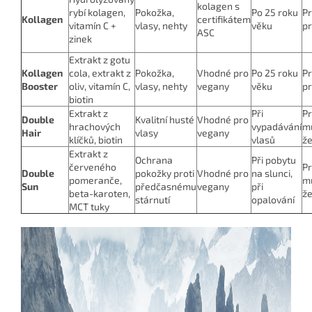
kolagen s
rybí kolagen,
Pokožka,
Po 25 roku
P
Kollagen
certifikátem
vitamín C +
vlasy, nehty
věku
pr
ASC
zinek
Extrakt z gotu
Kollagen
cola, extrakt z
Pokožka,
Vhodné pro
Po 25 roku
P
Booster
oliv, vitamín C,
vlasy, nehty
vegany
věku
pr
biotin
Extrakt z
Při
P
Double
Kvalitní husté
Vhodné pro
hrachových
vypadávání
mu
Hair
vlasy
vegany
klíčků, biotin
vlasů
ž
Extrakt z
Ochrana
Při pobytu
červeného
P
Double
pokožky proti
Vhodné pro
na slunci,
pomeranče,
mu
Sun
předčasnému
vegany
při
beta-karoten,
ž
stárnutí
opalování
MCT tuky