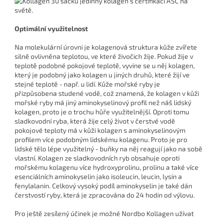
Optimální využitelnost
Na molekulární úrovni je kolagenová struktura kůže zvířete
silně ovlivněna teplotou, ve které živočich žije. Pokud žije v
teplotě podobné pokojové teplotě, vyvine se u něj kolagen,
který je podobný jako kolagen u jiných druhů, které žijí ve
stejné teplotě - např. u lidí. Kůže mořské ryby je
přizpůsobena studené vodě, což znamená, že kolagen v kůži
mořské ryby má jiný aminokyselinový profil než náš lidský
kolagen, proto je o trochu hůře využitelnější. Oproti tomu
sladkovodní ryba, která žije celý život v čerstvé vodě
pokojové teploty má v kůži kolagen s aminokyselinovým
profilem více podobným lidskému kolagenu. Proto je pro
lidské tělo lépe využitelný - buňky na něj reagují jako na sobě
vlastní. Kolagen ze sladkovodních ryb obsahuje oproti
mořskému kolagenu více hydroxyprolinu, prolinu a také více
esenciálních aminokyselin jako isoleucin, leucin, lysin a
fenylalanin. Celkový vysoký podíl aminokyselin je také dán
čerstvostí ryby, která je zpracována do 24 hodin od výlovu.
Pro ještě zesílený účinek je možné Nordbo Kollagen užívat