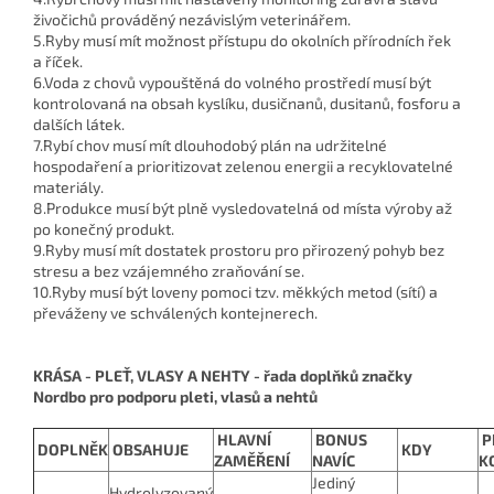
živočichů prováděný nezávislým veterinářem.
5.Ryby musí mít možnost přístupu do okolních přírodních řek
a říček.
6.Voda z chovů vypouštěná do volného prostředí musí být
kontrolovaná na obsah kyslíku, dusičnanů, dusitanů, fosforu a
dalších látek.
7.Rybí chov musí mít dlouhodobý plán na udržitelné
hospodaření a prioritizovat zelenou energii a recyklovatelné
materiály.
8.Produkce musí být plně vysledovatelná od místa výroby až
po konečný produkt.
9.Ryby musí mít dostatek prostoru pro přirozený pohyb bez
stresu a bez vzájemného zraňování se.
10.Ryby musí být loveny pomoci tzv. měkkých metod (sítí) a
převáženy ve schválených kontejnerech.
KRÁSA - PLEŤ, VLASY A NEHTY - řada doplňků značky
Nordbo pro podporu pleti, vlasů a nehtů
HLAVNÍ
BONUS
P
DOPLNĚK
OBSAHUJE
KDY
ZAMĚŘENÍ
NAVÍC
K
Jediný
Hydrolyzovaný