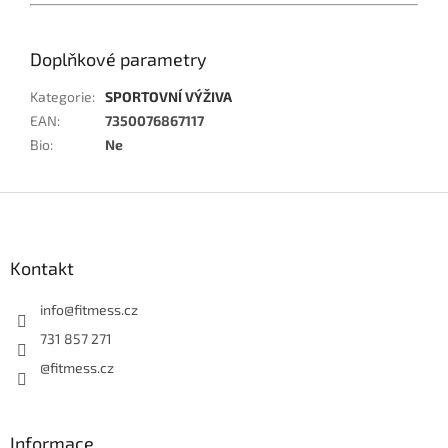
Doplňkové parametry
Kategorie
:
SPORTOVNÍ VÝŽIVA
EAN
:
7350076867117
Bio
:
Ne
Z
á
p
a
Kontakt
t
í
info
@
fitmess.cz
731 857 271
@fitmess.cz
Informace