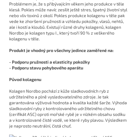
Problémem je, že s přibývajícím věkem jeho produkce v těle
klesá. Pokles může navíc zesílit ještě stres, špatný životní styl
nebo vliv toxinů z okolí. Pokles produkce kolagenu v těle pak
vede ke zhoršení pružnosti a vzhledu pokožky, vlasů, nehtů,
ale i kostí a kloubů. Existují různé druhy kolagenů, kolagen
Nordbo je kolagen typu I., který tvoří 90 % z veškerého
kolagenu v těle.
Produkt je vhodný pro všechny jedince zaměřené na:
- Podporu pružnosti a elasticity pokožky
- Podporu stavu pohybového aparátu
Původ kolagenu
Kolagen Nordbo pochází z kůže sladkovodních ryb z
udržitelného a plně vysledovatelného zdroje. Je tak
garantována výživová hodnota a kvalita každé šarže. Výhoda
sladkovodní ryby z kontrolovaného udržitelného chovu
(cerifikát ASC) oproti mořské rybě je v nízkém obsahu sodíku
a v kontrolované čisté vodě, ve které ryby plavou. Výsledkem
je naprosto neutrální, čistá chuť.