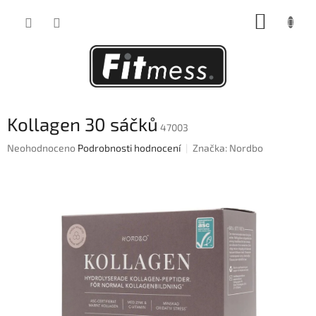
Přejít
NÁKUP
na
obsah
KOŠÍK
Kollagen 30 sáčků
47003
Průměrné
Neohodnoceno
Podrobnosti hodnocení
Značka:
Nordbo
hodnocení
produktu
je
0,0
z
5
hvězdiček.