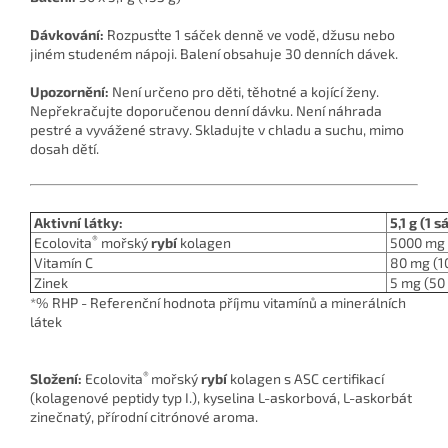
Dávkování:
Rozpusťte 1 sáček denně ve vodě, džusu nebo
jiném studeném nápoji. Balení obsahuje 30 denních dávek.
Upozornění:
Není určeno pro děti, těhotné a kojící ženy.
Nepřekračujte doporučenou denní dávku. Není náhrada
pestré a vyvážené stravy. Skladujte v chladu a suchu, mimo
dosah dětí.
Aktivní látky:
5,1 g (1 
®
Ecolovita
mořský
rybí
kolagen
5000 mg
Vitamín C
80 mg (1
Zinek
5 mg (50
*% RHP - Referenční hodnota příjmu vitamínů a minerálních
látek
®
Složení:
Ecolovita
mořský
rybí
kolagen s ASC certifikací
(kolagenové peptidy typ I.), kyselina L-askorbová, L-askorbát
zinečnatý, přírodní citrónové aroma.