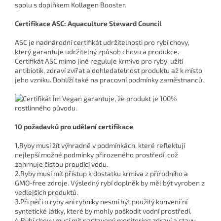
spolu s doplňkem Kollagen Booster.
Certifikace ASC: Aquaculture Steward Council
ASC je nadnárodní certifikát udržitelnosti pro rybí chovy,
který garantuje udržitelný způsob chovu a produkce.
Certifikát ASC mimo jiné reguluje krmivo pro ryby, užití
antibiotik, zdraví zvířat a dohledatelnost produktu až k místo
jeho vzniku. Dohlíží také na pracovní podmínky zaměstnanců.
10 požadavků pro udělení certifikace
1.Ryby musí žít výhradně v podmínkách, které reflektují
nejlepší možné podmínky přirozeného prostředí, což
zahrnuje čistou proudící vodu.
2.Ryby musí mít přístup k dostatku krmiva z přírodního a
GMO-free zdroje. Výsledný rybí doplněk by měl být vyroben z
vedlejších produktů.
3.Při péči o ryby ani rybníky nesmí být použitý konvenční
syntetické látky, které by mohly poškodit vodní prostředí.
4.Rybí chovy musí mít nastavený monitoring zdraví a stavu