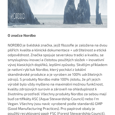
O značce Nordbo
NORDBO je švédská značka, jejíž filozofie je založena na dvou
pilířích: kvalita a klinická dokumentace + udržitelnost a etická
odpovědnost.
Značka spojuje severskou tradici a kvalitu, se
smysluplnou inovací a čistotou použitých složek = inovativní
vývoj klasických doplňků, lepšími způsoby.
Skvělým příkladem
je nativní rybí tuk Nordbo, který pochází z lokální
skandinávské produkce a je vyroben ze 100% udržitelných
zdrojů.
S produkty Nordbo máte 100% jistotu, že při jejich
výrobě bylo vždy myšleno na maximální možnou funkčnost,
kvalitu zdrojových surovin a zároveň na ohleduplnost k
životnímu prostředí. Všechny produkty Nordbo za sebou mají
buď certifikáty ASC (Aqua Stewardship Council) nebo I'm
Vegan. Všechny jsou navíc vyrobené podle standardů GMP
(Good Manufacturing Practices). Pro papírové obaly je
použitý recyklovaný papír FSC (Forest Stewardship Council).