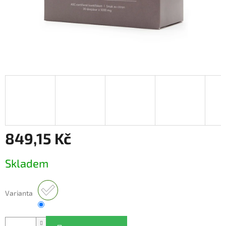
849,15 Kč
Měrná
Skladem
cena:
Varianta