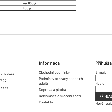
na 100 g
100 g
Informace
Přihláše
Obchodní podmínky
E-mail
fitmess.cz
Podmínky ochrany osobních
7 271
údajů
Heslo
ess.cz
Doprava a platba
Reklamace a vrácení zboží
PŘIHLÁS
Kontakty
Nová regi