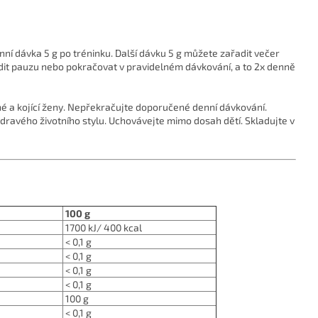
ní dávka 5 g po tréninku. Další dávku 5 g můžete zařadit večer
it pauzu nebo pokračovat v pravidelném dávkování, a to 2x denně
né a kojící ženy. Nepřekračujte doporučené denní dávkování.
dravého životního stylu. Uchovávejte mimo dosah dětí. Skladujte v
100 g
1700 kJ/ 400 kcal
< 0,1 g
< 0,1 g
< 0,1 g
< 0,1 g
100 g
< 0,1 g