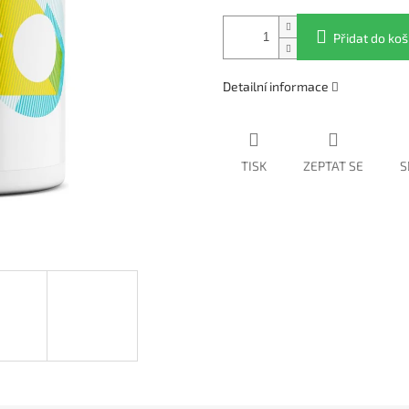
Přidat do koš
Detailní informace
TISK
ZEPTAT SE
S