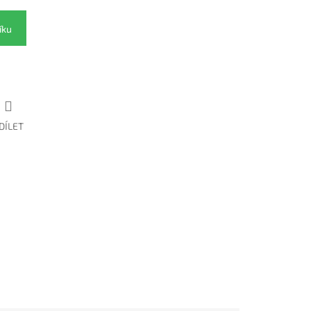
íku
DÍLET