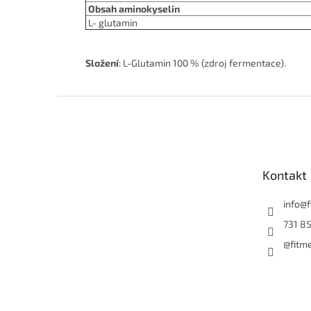
Obsah aminokyselin
L- glutamin
Složení
: L-Glutamin 100 % (zdroj fermentace).
Z
á
p
a
t
Kontakt
í
info
@
731 85
@fitm