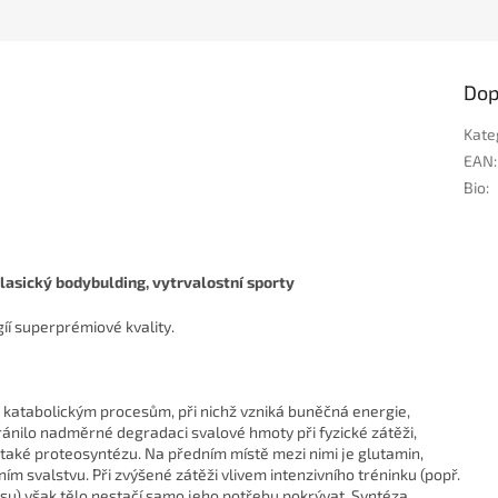
Dop
Kate
EAN
:
Bio
:
i klasický bodybulding, vytrvalostní sporty
zv. katabolickým procesům, při nichž vzniká buněčná energie,
ránilo nadměrné degradaci svalové hmoty při fyzické zátěži,
 také proteosyntézu. Na předním místě mezi nimi je glutamin,
ím svalstvu. Při zvýšené zátěži vlivem intenzivního tréninku (popř.
su) však tělo nestačí samo jeho potřebu pokrývat. Syntéza