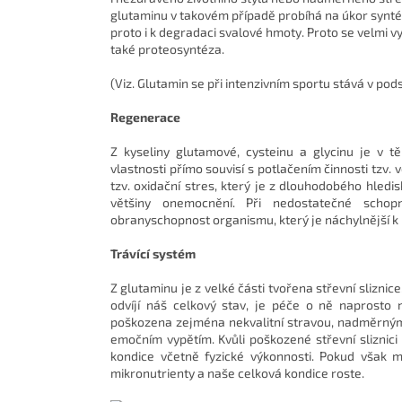
glutaminu v takovém případě probíhá na úkor syntézy
proto i k degradaci svalové hmoty. Proto se velmi vy
také proteosyntéza.
(Viz. Glutamin se při intenzivním sportu stává v pod
Regenerace
Z kyseliny glutamové, cysteinu a glycinu je v těl
vlastnosti přímo souvisí s potlačením činnosti tzv.
tzv. oxidační stres, který je z dlouhodobého hled
většiny onemocnění. Při nedostatečné schopn
obranyschopnost organismu, který je náchylnější k 
Trávící systém
Z glutaminu je z velké části tvořena střevní slizni
odvíjí náš celkový stav, je péče o ně naprosto 
poškozena zejména nekvalitní stravou, nadměrný
emočním vypětím. Kvůli poškozené střevní sliznici
kondice včetně fyzické výkonnosti. Pokud však
mikronutrienty a naše celková kondice roste.