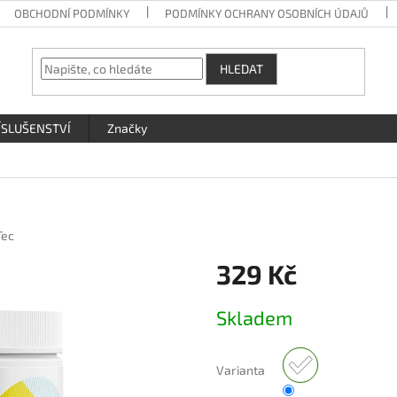
OBCHODNÍ PODMÍNKY
PODMÍNKY OCHRANY OSOBNÍCH ÚDAJŮ
HLEDAT
ÍSLUŠENSTVÍ
Značky
Tec
329 Kč
Měrná
Skladem
cena:
Varianta