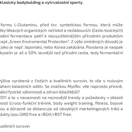
formu L-Glutaminu, před tzv. syntetickou formou, která může
y těkavých organických nečistot a nežádoucích (často toxických)
iální fermentace patří k nejvyužitelnějším přírodním produktům
oncept „Green Enviromental Protection“. Z výše zmíněných důvodů je
jako je např. Japonsko, nebo Korea zakázána. Povolena je naopak
kyselin je až o 50% levnější než přírodní cesta, tedy fermentační
 výživa vyrobená z čistých a kvalitních surovin, to vše s nulovým
hem balastních aditiv. Se značkou MyoTec víte naprosto přesně,
lní fyzické výkonnosti a zdraví důležitější?
2011 a to v navaznosti na nejnovější trendy a požadavky v oblasti
osti (cross-funkční trénink, body weight training, fitness, bojové
kou a důrazně se distancuje od obvyklých marketingových triků a
odukty jsou GMO free a rBGH/rBST free.