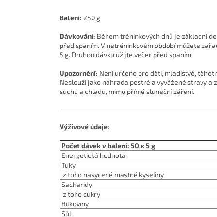
Balení:
250 g
Dávkování:
Během tréninkových dnů je základní den
před spaním. V netréninkovém období můžete zařad
5 g. Druhou dávku užijte večer před spaním.
Upozornění:
Není určeno pro děti, mladistvé, těhot
Neslouží jako náhrada pestré a vyvážené stravy a z
suchu a chladu, mimo přímé sluneční záření.
Výživové údaje:
Počet dávek v balení: 50 x 5 g
Energetická hodnota
Tuky
z toho nasycené mastné kyseliny
Sacharidy
z toho cukry
Bílkoviny
Sůl