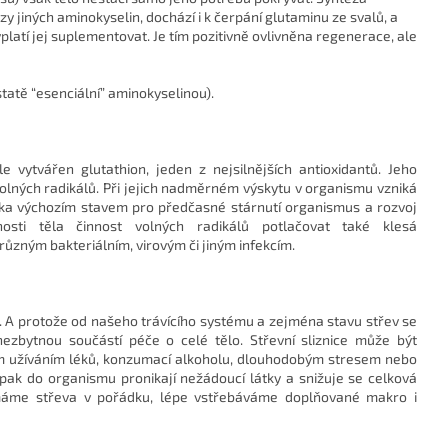
 jiných aminokyselin, dochází i k čerpání glutaminu ze svalů, a
platí jej suplementovat. Je tím pozitivně ovlivněna regenerace, ale
statě “esenciální” aminokyselinou).
e vytvářen glutathion, jeden z nejsilnějších antioxidantů. Jeho
 volných radikálů. Při jejich nadměrném výskytu v organismu vzniká
iska výchozím stavem pro předčasné stárnutí organismus a rozvoj
osti těla činnost volných radikálů potlačovat také klesá
různým bakteriálním, virovým či jiným infekcím.
ce. A protože od našeho trávícího systému a zejména stavu střev se
nezbytnou součástí péče o celé tělo. Střevní sliznice může být
m užíváním léků, konzumací alkoholu, dlouhodobým stresem nebo
 pak do organismu pronikají nežádoucí látky a snižuje se celková
 máme střeva v pořádku, lépe vstřebáváme doplňované makro i