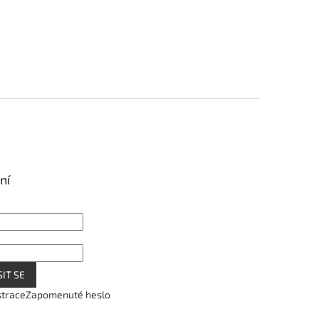
ní
IT SE
strace
Zapomenuté heslo