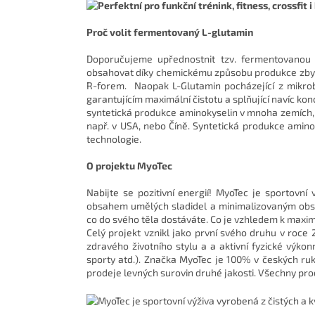
Proč volit fermentovaný L-glutamin
Doporučujeme upřednostnit tzv. fermentovanou 
obsahovat díky chemickému způsobu produkce zbytk
R-forem. Naopak L-Glutamin pocházející z mikrob
garantujícím maximální čistotu a splňující navíc k
syntetická produkce aminokyselin v mnoha zemích, 
např. v USA, nebo Číně. Syntetická produkce amino
technologie.
O projektu MyoTec
Nabijte se pozitivní energií! MyoTec je sportovní
obsahem umělých sladidel a minimalizovaným obsa
co do svého těla dostáváte. Co je vzhledem k maximá
Celý projekt vznikl jako první svého druhu v roce 
zdravého životního stylu a a aktivní fyzické výkonn
sporty atd.). Značka MyoTec je 100% v českých ru
prodeje levných surovin druhé jakosti. Všechny pr