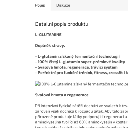
Popis
Diskuze
Detailní popis produktu
L-GLUTAMINE
Doplněk stravy.
- L-glutamin získaný fermentační technologií
- 100% čistý L-glutamin super-prémiové kvality
- Svalová hmota, regenerace, trávící systém
- Perfektní pro funkční trénink, fitness, crossfit 
Svalová hmota a regenerace
Při intenzivní fyzické zátěži dochází ve svalech k t
zároveň však dochází k rozpadu látek. Aby tělo zab
přirozeně produkuje látky podporující regeneraci a
aminokyselina tvořící až 60% aminokyselin v kostern
i nezdravého životního stylu nebo nadměrného stre