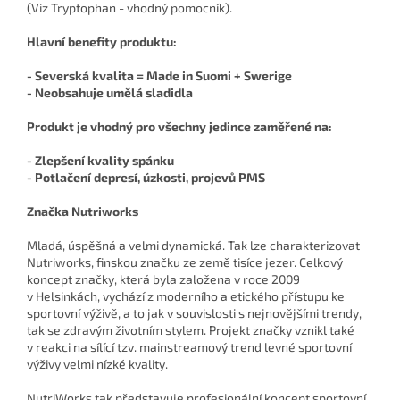
(Viz Tryptophan - vhodný pomocník).
Hlavní benefity produktu:
- Severská kvalita = Made in Suomi + Swerige
- Neobsahuje umělá sladidla
Produkt je vhodný pro všechny jedince zaměřené na:
- Zlepšení kvality spánku
- Potlačení depresí, úzkosti, projevů PMS
Značka Nutriworks
Mladá, úspěšná a velmi dynamická. Tak lze charakterizovat
Nutriworks, finskou značku ze země tisíce jezer. Celkový
koncept značky, která byla založena v roce 2009
v Helsinkách, vychází z moderního a etického přístupu ke
sportovní výživě, a to jak v souvislosti s nejnovějšími trendy,
tak se zdravým životním stylem. Projekt značky vznikl také
v reakci na sílící tzv. mainstreamový trend levné sportovní
výživy velmi nízké kvality.
NutriWorks tak představuje profesionální koncept sportovní