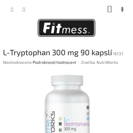
Přejít
NÁKUP
na
obsah
KOŠÍK
L-Tryptophan 300 mg 90 kapslí
16137
Průměrné
Neohodnoceno
Podrobnosti hodnocení
Značka:
NutriWorks
hodnocení
produktu
je
0,0
z
5
hvězdiček.