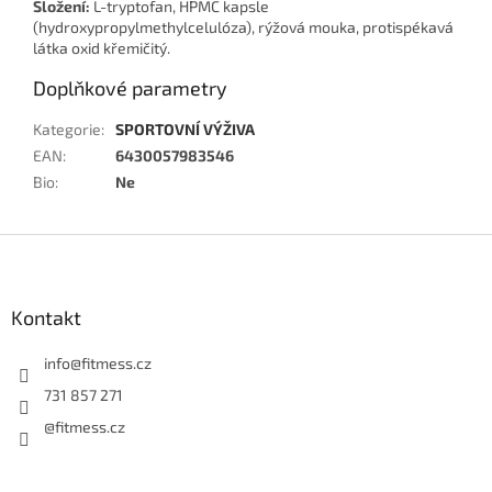
Složení:
L-tryptofan, HPMC kapsle
(hydroxypropylmethylcelulóza), rýžová mouka, protispékavá
látka oxid křemičitý.
Doplňkové parametry
Kategorie
:
SPORTOVNÍ VÝŽIVA
EAN
:
6430057983546
Bio
:
Ne
Z
á
p
a
Kontakt
t
í
info
@
fitmess.cz
731 857 271
@fitmess.cz