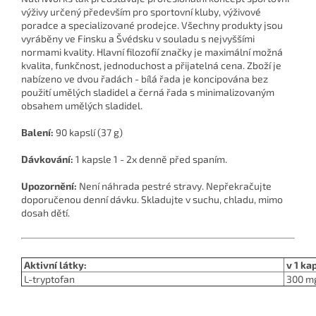
výživy určený především pro sportovní kluby, výživové
poradce a specializované prodejce. Všechny produkty jsou
vyráběny ve Finsku a Švédsku v souladu s nejvyššími
normami kvality. Hlavní filozofií značky je maximální možná
kvalita, funkčnost, jednoduchost a přijatelná cena. Zboží je
nabízeno ve dvou řadách - bílá řada je koncipována bez
použití umělých sladidel a černá řada s minimalizovaným
obsahem umělých sladidel.
Balení:
90 kapslí (37 g)
Dávkování:
1 kapsle 1 - 2x denně před spaním.
Upozornění:
Není náhrada pestré stravy. Nepřekračujte
doporučenou denní dávku. Skladujte v suchu, chladu, mimo
dosah dětí.
Aktivní látky:
v 1 kap
L-tryptofan
300 m