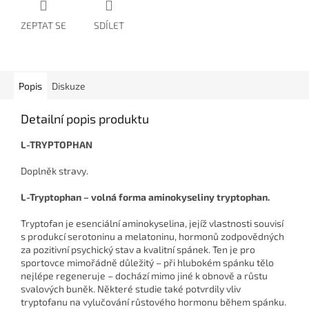
ZEPTAT SE
SDÍLET
Popis
Diskuze
Detailní popis produktu
L-TRYPTOPHAN
Doplněk stravy.
L-Tryptophan – volná forma aminokyseliny tryptophan.
Tryptofan je esenciální aminokyselina, jejíž vlastnosti souvisí
s produkcí serotoninu a melatoninu, hormonů zodpovědných
za pozitivní psychický stav a kvalitní spánek. Ten je pro
sportovce mimořádně důležitý – při hlubokém spánku tělo
nejlépe regeneruje – dochází mimo jiné k obnově a růstu
svalových buněk. Některé studie také potvrdily vliv
tryptofanu na vylučování růstového hormonu během spánku.