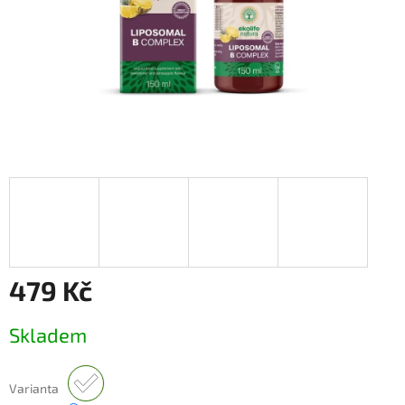
479 Kč
Měrná
Skladem
cena:
Varianta