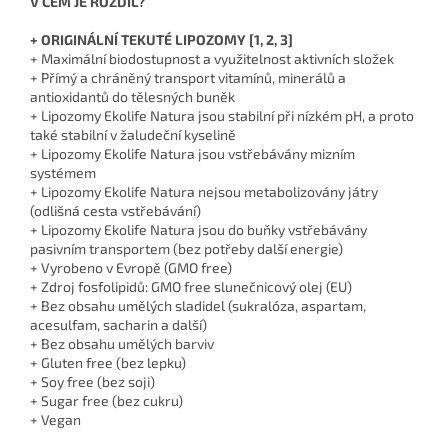
V ČEM JE ROZDÍL?
+ ORIGINÁLNÍ TEKUTÉ LIPOZOMY [1, 2, 3]
+ Maximální biodostupnost a využitelnost aktivních složek
+ Přímý a chráněný transport vitamínů, minerálů a
antioxidantů do tělesných buněk
+ Lipozomy Ekolife Natura jsou stabilní při nízkém pH, a proto
také stabilní v žaludeční kyselině
+ Lipozomy Ekolife Natura jsou vstřebávány mizním
systémem
+ Lipozomy Ekolife Natura nejsou metabolizovány játry
(odlišná cesta vstřebávání)
+ Lipozomy Ekolife Natura jsou do buňky vstřebávány
pasivním transportem (bez potřeby další energie)
+ Vyrobeno v Evropě (GMO free)
+ Zdroj fosfolipidů: GMO free slunečnicový olej (EU)
+ Bez obsahu umělých sladidel (sukralóza, aspartam,
acesulfam, sacharin a další)
+ Bez obsahu umělých barviv
+ Gluten free (bez lepku)
+ Soy free (bez soji)
+ Sugar free (bez cukru)
+ Vegan