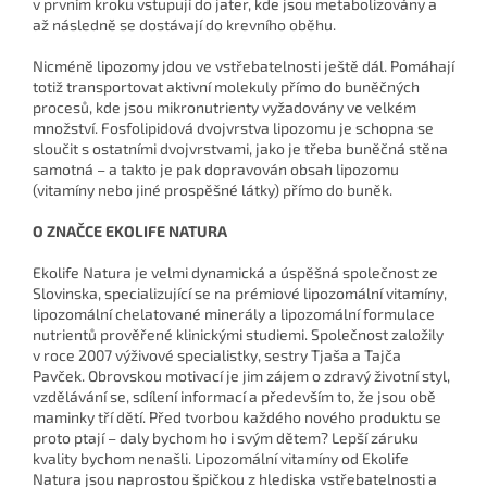
v prvním kroku vstupují do jater, kde jsou metabolizovány a
až následně se dostávají do krevního oběhu.
Nicméně lipozomy jdou ve vstřebatelnosti ještě dál. Pomáhají
totiž transportovat aktivní molekuly přímo do buněčných
procesů, kde jsou mikronutrienty vyžadovány ve velkém
množství. Fosfolipidová dvojvrstva lipozomu je schopna se
sloučit s ostatními dvojvrstvami, jako je třeba buněčná stěna
samotná – a takto je pak dopravován obsah lipozomu
(vitamíny nebo jiné prospěšné látky) přímo do buněk.
O ZNAČCE EKOLIFE NATURA
Ekolife Natura je velmi dynamická a úspěšná společnost ze
Slovinska, specializující se na prémiové lipozomální vitamíny,
lipozomální chelatované minerály a lipozomální formulace
nutrientů prověřené klinickými studiemi. Společnost založily
v roce 2007 výživové specialistky, sestry Tjaša a Tajča
Pavček. Obrovskou motivací je jim zájem o zdravý životní styl,
vzdělávání se, sdílení informací a především to, že jsou obě
maminky tří dětí. Před tvorbou každého nového produktu se
proto ptají – daly bychom ho i svým dětem? Lepší záruku
kvality bychom nenašli. Lipozomální vitamíny od Ekolife
Natura jsou naprostou špičkou z hlediska vstřebatelnosti a