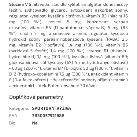
Složení V 5 ml:
voda, sladidlo xylitol, emulgátor slunečnicový
lecitin, zvlhčovadlo glycerol, antioxidant askorbát sodný,
regulátor kyselosti kyselina citrónová, vitamín B3 (niacin) 16
mg (100 %*), inositol 5 mg, konzervant sorban
draselný, vitamín B5 (D-pantothenát vápenatý) 5 mg (83
%*), cholin 5 mg, ananasové aroma, regulátor kyselosti
hydroxid sodný, paraaminobenzoová kyselina (PABA) 2,5
mg, vitamín B2 (riboflavin) 1,4 mg (100 %*), vitamín B6
(pyridoxal-5'-fosfát) 1,4 mg (100 %*), vitamín B1 (thiamin-
hydrochlorid) 1,1 mg (100 %*), kyselina listová (vitamín B9;
glukosaminová sůl kyseliny (6S)-5-methyltetrahydrolistové)
400 µg (200 %*), vitamín B7 (D-biotin) 50 µg (100 %*), vitamín
B12 (hydroxo-kobalamin) 7,5 µg (300 %*), antioxidant vitamin
E (D-alfa-tokoferol). * % referenční hodnoty příjmu vitamínů
a minerálních látek. Balení obsahuje 30 dávek.
Doplňkové parametry
Kategorie
:
SPORTOVNÍ VÝŽIVA
EAN
:
3830057521688
Bio
:
Ne