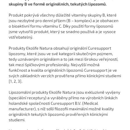
skupiny B ve formě originálních, tekutých lipozomů.
Produkt pokrývá všechny důležité vitamíny skupiny B, které
jsou nezbytné pro denní příjem (B – komplex) a je obohacen
o bioaktivní formu vitamínu C. Díky použití formy liposomů
jsme vytvořili produkt, který se snadno používá a je vysoce
vstřebatelný.
Produkty Ekolife Natura obsahují originální Curesupport
lipozomy, které jsou ve své kategorii skutečným pojmem,
tedy uznávaným originálem a to jak mezi širokou veřejností,
tak mezi špičkovými profesionály. Nejvyšší možná
funkčnost a kvalita originálních lipozomů Curesupport je ve
svých základních verzích prověřena přímo klinickými studiemi
[1, 2, 3].
Lipozomální produkty Ekolife Natura jsou exkluzivně vyvíjeny
(speciální receptury) a vyráběny přímo na výrobních linkách
holandské společnosti Curesupport B.V. (Medical
manufacturer), s níž sdílí filozofii maximální možné kvality
originálních tekutých lipozomů prověřených klinickými
studiemi.