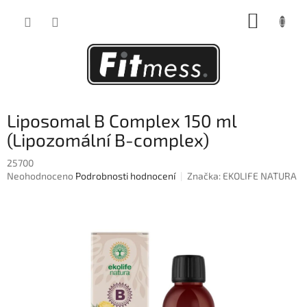
Přejít
NÁKUP
na
obsah
KOŠÍK
Liposomal B Complex 150 ml
(Lipozomální B-complex)
25700
Průměrné
Neohodnoceno
Podrobnosti hodnocení
Značka:
EKOLIFE NATURA
hodnocení
produktu
je
0,0
z
5
hvězdiček.