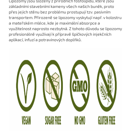
Lipozomy jsou složeny z přírodních fosfolipidů, které jsou
základními stavebními kameny všech našich buněk, proto
přes jejich stěnu bez problému prostupují tzv. pasivním
transportem. Přirozeně se lipozomy vyskytují např. v kolostru
a mateřském mléce, kde je maximální absorpce a
využitelnost naprosto nezbytná. Z tohoto důvodu se lipozomy
profesionálně využívají k přípravě špičkových injekčních
aplikací, infuzí a potravinových doplňků.