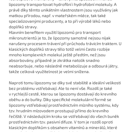
lipozomy transportovat hydrofilní i hydrofobní molekuly. A
právě díky těmto unikátním vlastnostem jsou využívány jak
matkou přírodou, např. v mateřském mléce, tak také
specializovanými producenty, a to při výrobě léků nebo
doplňků stravy.
Hlavním benefitem využití lipozomů pro transport
mikronutrientů je to, že lipozomy samotné nejsou nijak
narušeny procesem trávení při průchodu trávicím traktem. U
klasických doplňků stravy tělo totiž velmi často rozbije
mnoho komplexních molekul ještě předtím, než jsou
absorbovány, případně je zkrátka natolik snadno
neabsorbuje, nebo následně metabolizuje a odbourá játry,
takže celková využitelnost je velmi snížena.
Naproti tomu lipozomy se díky své stabilitě a ideální velikosti
bez problému vstřebávají. Ale to není vše. Rozdíl je také
v rychlejší cestě, kterou se lipozomy dostávají do krevního
oběhu a do buňky. Díky specifické molekulární formě se
lipozomy vstřebávají prostřednictvím mízního systému, kdy
tzv. hrudním mízovodem prostupují přímo do krevního
řečiště. V následujícím kroku se vstřebávají do všech buněk
prostřednictvím tzv. pasivní difuze. V tom je rozdíl oproti
klasickým doplňkům s obsahem vitamínů a minerálů, které