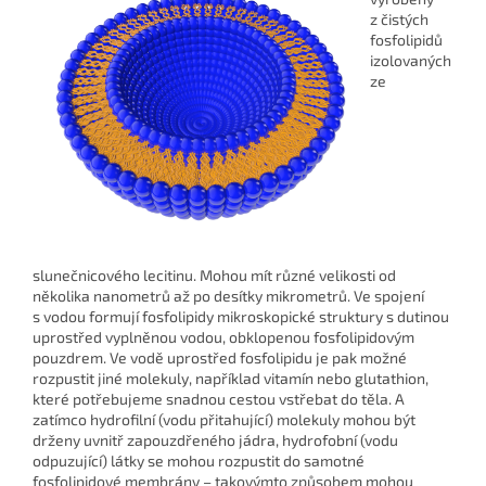
z čistých
fosfolipidů
izolovaných
ze
slunečnicového lecitinu. Mohou mít různé velikosti od
několika nanometrů až po desítky mikrometrů. Ve spojení
s vodou formují fosfolipidy mikroskopické struktury s dutinou
uprostřed vyplněnou vodou, obklopenou fosfolipidovým
pouzdrem. Ve vodě uprostřed fosfolipidu je pak možné
rozpustit jiné molekuly, například vitamín nebo glutathion,
které potřebujeme snadnou cestou vstřebat do těla. A
zatímco hydrofilní (vodu přitahující) molekuly mohou být
drženy uvnitř zapouzdřeného jádra, hydrofobní (vodu
odpuzující) látky se mohou rozpustit do samotné
fosfolipidové membrány – takovýmto způsobem mohou