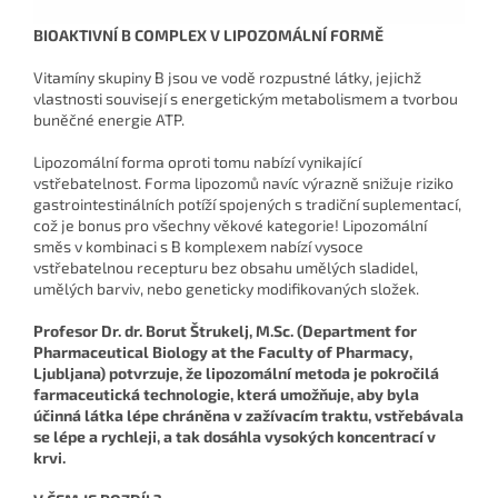
BIOAKTIVNÍ B COMPLEX V LIPOZOMÁLNÍ FORMĚ
Vitamíny skupiny B jsou ve vodě rozpustné látky, jejichž
vlastnosti souvisejí s energetickým metabolismem a tvorbou
buněčné energie ATP.
Lipozomální forma oproti tomu nabízí vynikající
vstřebatelnost. Forma lipozomů navíc výrazně snižuje riziko
gastrointestinálních potíží spojených s tradiční suplementací,
což je bonus pro všechny věkové kategorie! Lipozomální
směs v kombinaci s B komplexem nabízí vysoce
vstřebatelnou recepturu bez obsahu umělých sladidel,
umělých barviv, nebo geneticky modifikovaných složek.
Profesor Dr. dr. Borut Štrukelj, M.Sc. (Department for
Pharmaceutical Biology at the Faculty of Pharmacy,
Ljubljana) potvrzuje, že lipozomální metoda je pokročilá
farmaceutická technologie, která umožňuje, aby byla
účinná látka lépe chráněna v zažívacím traktu, vstřebávala
se lépe a rychleji, a tak dosáhla vysokých koncentrací v
krvi.