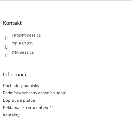
Z
á
p
a
Kontakt
t
í
info
@
fitmess.cz
731 857 271
@fitmess.cz
Informace
Obchodní podmínky
Podmínky ochrany osobních údajů
Doprava a platba
Reklamace a vrácení zboží
Kontakty