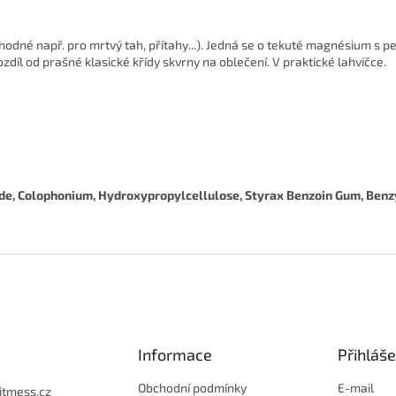
hodné např. pro mrtvý tah, přítahy...). Jedná se o tekuté magnésium s p
íl od prašné klasické křídy skvrny na oblečení. V praktické lahvičce.
e, Colophonium, Hydroxypropylcellulose, Styrax Benzoin Gum, Benz
Informace
Přihláše
Obchodní podmínky
E-mail
fitmess.cz