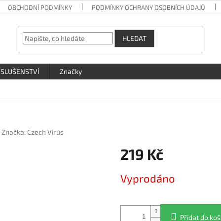
OBCHODNÍ PODMÍNKY
PODMÍNKY OCHRANY OSOBNÍCH ÚDAJŮ
HLEDAT
ÍSLUŠENSTVÍ
Značky
Značka:
Czech Virus
219 Kč
Měrná
Vyprodáno
cena:
Přidat do koš