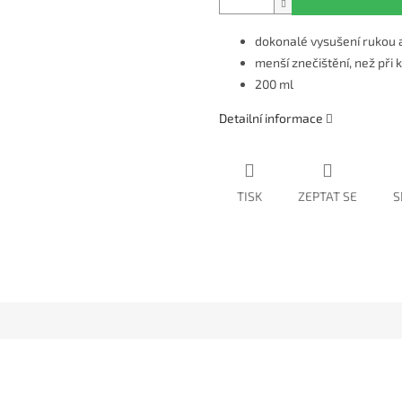
dokonalé vysušení rukou a 
menší znečištění, než při
200 ml
Detailní informace
TISK
ZEPTAT SE
S