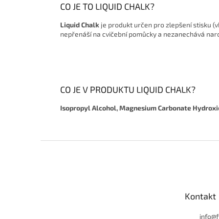
CO JE TO LIQUID CHALK?
Liquid Chalk
je produkt určen pro zlepšení stisku (v
nepřenáší na cvičební pomůcky a nezanechává narozd
CO JE V PRODUKTU LIQUID CHALK?
Isopropyl Alcohol, Magnesium Carbonate Hydroxid
Z
á
p
a
t
Kontakt
í
info
@