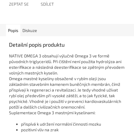
ZEPTAT SE
SDÍLET
Popis
Diskuze
Detailní popis produktu
NATIVE OMEGA 3 obsahují výlučně Omega 3 ve formě
původních triglyceridů. Při čištění není použita hydrolýza ani
esterifikace a následná deesterifikace se zpětným převodem
volných mastných kyselin.
Omega mastné kyseliny obsažené v rybím oleji jsou
základním stavebním kamenem buněčných membrán, čímž
přispívají k regeneraci a revitalizaci. Je tedy vhodné užívat
rybí olej především při vysoké zátěži, a to jak fyzické, tak
psychické. Vhodné je i použití v prevenci kardiovaskulárních
potíží a dalších civilizačních onemocnění.
Suplementace Omega 3 mastnými kyselinami:
přispívá k udržení normální činnosti mozku
pozitivní vliv na zrak