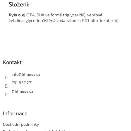
Složení:
Rybí olej
(EPA, DHA ve formě triglyceridů), vepřová
želatina, glycerin, čištěná voda, vitamin E (D-alfa-tokoferol)
Z
á
p
a
Kontakt
t
í
info
@
fitmess.cz
731 857 271
@fitmess.cz
Informace
Obchodní podmínky