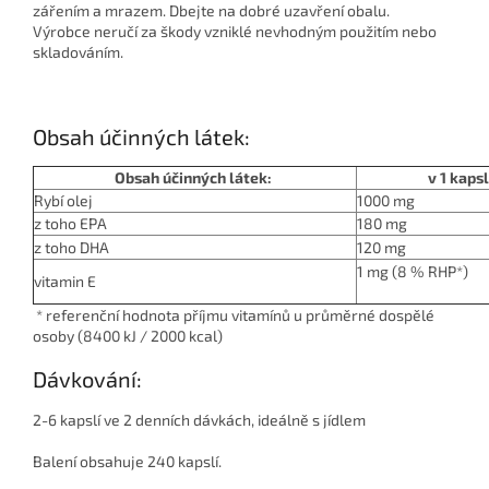
zářením a mrazem. Dbejte na dobré uzavření obalu.
Výrobce neručí za škody vzniklé nevhodným použitím nebo
skladováním.
Obsah účinných látek:
Obsah účinných látek:
v 1 kapsl
Rybí olej
1000 mg
z toho EPA
180 mg
z toho DHA
120 mg
1 mg (8 % RHP*)
vitamin E
* referenční hodnota příjmu vitamínů u průměrné dospělé
osoby (8400 kJ / 2000 kcal)
Dávkování:
2-6 kapslí ve 2 denních dávkách, ideálně s jídlem
Balení obsahuje 240 kapslí.