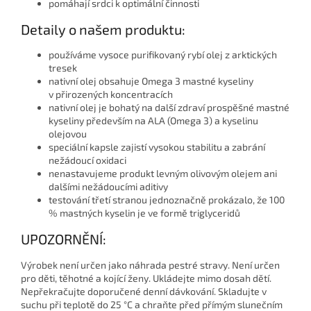
pomáhají srdci k optimální činnosti
Detaily o našem produktu:
používáme vysoce purifikovaný rybí olej z arktických
tresek
nativní olej obsahuje Omega 3 mastné kyseliny
v přirozených koncentracích
nativní olej je bohatý na další zdraví prospěšné mastné
kyseliny především na ALA (Omega 3) a kyselinu
olejovou
speciální kapsle zajistí vysokou stabilitu a zabrání
nežádoucí oxidaci
nenastavujeme produkt levným olivovým olejem ani
dalšími nežádoucími aditivy
testování třetí stranou jednoznačně prokázalo, že 100
% mastných kyselin je ve formě triglyceridů
UPOZORNĚNÍ:
Výrobek není určen jako náhrada pestré stravy. Není určen
pro děti, těhotné a kojící ženy. Ukládejte mimo dosah dětí.
Nepřekračujte doporučené denní dávkování. Skladujte v
suchu při teplotě do 25 °C a chraňte před přímým slunečním