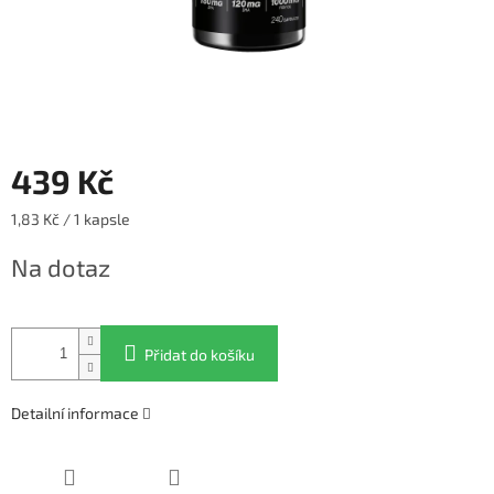
439 Kč
Měrná
1,83 Kč / 1 kapsle
cena:
Na dotaz
Přidat do košíku
Detailní informace