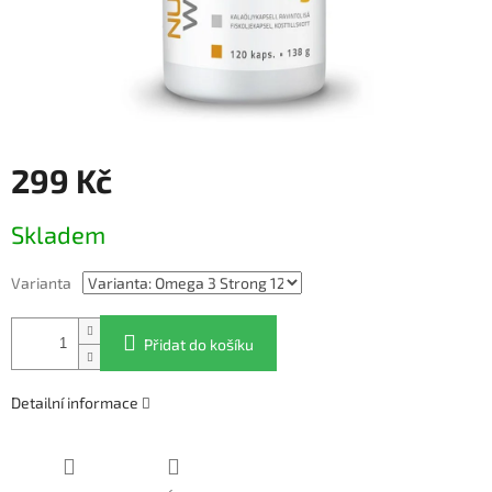
299 Kč
Měrná
Skladem
cena:
Varianta
Přidat do košíku
Detailní informace