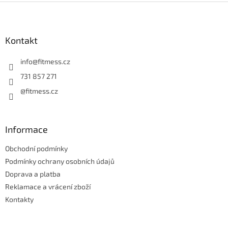
Z
á
p
a
Kontakt
t
í
info
@
fitmess.cz
731 857 271
@fitmess.cz
Informace
Obchodní podmínky
Podmínky ochrany osobních údajů
Doprava a platba
Reklamace a vrácení zboží
Kontakty