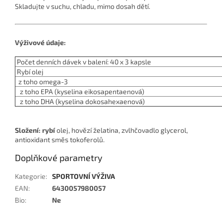
Skladujte v suchu, chladu, mimo dosah dětí.
Výživové údaje:
Počet denních dávek v balení: 40 x 3 kapsle
Rybí olej
z toho
omega-3
z toho
EPA (kyselina eikosapentaenová)
z toho
DHA (kyselina dokosahexaenová)
Složení: rybí
olej, hovězí želatina, zvlhčovadlo glycerol,
antioxidant
směs tokoferolů
.
Doplňkové parametry
Kategorie
:
SPORTOVNÍ VÝŽIVA
EAN
:
6430057980057
Bio
:
Ne