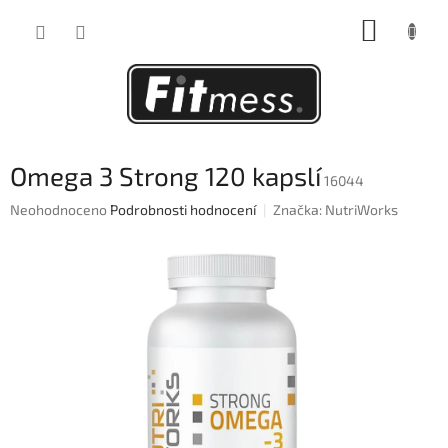
Přejít
NÁKUP
na
obsah
KOŠÍK
Omega 3 Strong 120 kapslí
16044
Průměrné
Neohodnoceno
Podrobnosti hodnocení
Značka:
NutriWorks
hodnocení
produktu
je
0,0
z
5
hvězdiček.