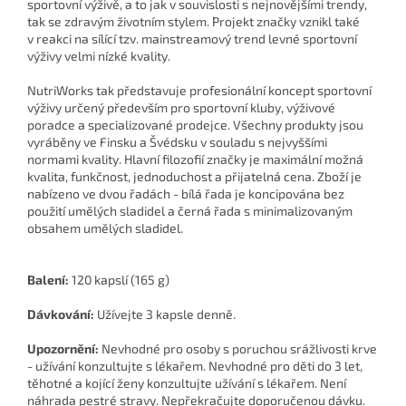
sportovní výživě, a to jak v souvislosti s nejnovějšími trendy,
tak se zdravým životním stylem. Projekt značky vznikl také
v reakci na sílící tzv. mainstreamový trend levné sportovní
výživy velmi nízké kvality.
NutriWorks tak představuje profesionální koncept sportovní
výživy určený především pro sportovní kluby, výživové
poradce a specializované prodejce. Všechny produkty jsou
vyráběny ve Finsku a Švédsku v souladu s nejvyššími
normami kvality. Hlavní filozofií značky je maximální možná
kvalita, funkčnost, jednoduchost a přijatelná cena. Zboží je
nabízeno ve dvou řadách - bílá řada je koncipována bez
použití umělých sladidel a černá řada s minimalizovaným
obsahem umělých sladidel.
Balení:
120 kapslí (165 g)
Dávkování:
Užívejte 3 kapsle denně.
Upozornění:
Nevhodné pro osoby s poruchou srážlivosti krve
- užívání konzultujte s lékařem. Nevhodné pro děti do 3 let,
těhotné a kojící ženy konzultujte užívání s lékařem. Není
náhrada pestré stravy. Nepřekračujte doporučenou dávku.