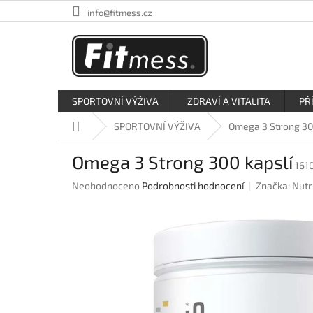
Přejít
info@fitmess.cz
na
obsah
SPORTOVNÍ VÝŽIVA
ZDRAVÍ A VITALITA
PŘ
Domů
SPORTOVNÍ VÝŽIVA
Omega 3 Strong 30
Omega 3 Strong 300 kapslí
161
Průměrné
Neohodnoceno
Podrobnosti hodnocení
Značka:
Nutr
hodnocení
produktu
je
0,0
z
5
hvězdiček.