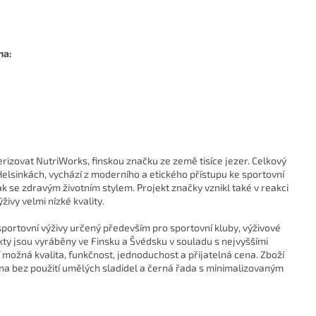
na:
rizovat NutriWorks, finskou značku ze země tisíce jezer. Celkový
Helsinkách, vychází z moderního a etického přístupu ke sportovní
 tak se zdravým životním stylem. Projekt značky vznikl také v reakci
živy velmi nízké kvality.
portovní výživy určený především pro sportovní kluby, výživové
ty jsou vyráběny ve Finsku a Švédsku v souladu s nejvyššími
í možná kvalita, funkčnost, jednoduchost a přijatelná cena. Zboží
ána bez použití umělých sladidel a černá řada s minimalizovaným