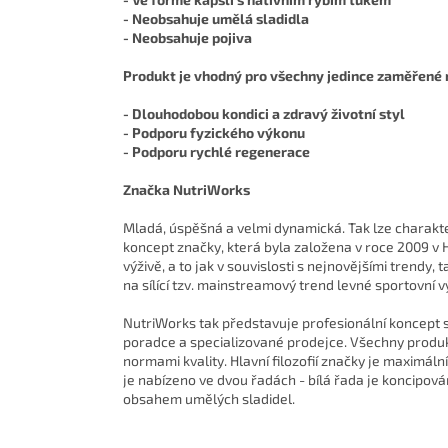
- Neobsahuje umělá sladidla
- Neobsahuje pojiva
Produkt je vhodný pro všechny jedince zaměřené 
- Dlouhodobou kondici a zdravý životní styl
- Podporu fyzického výkonu
- Podporu rychlé regenerace
Značka NutriWorks
Mladá, úspěšná a velmi dynamická. Tak lze charakte
koncept značky, která byla založena v roce 2009 v 
výživě, a to jak v souvislosti s nejnovějšími trendy,
na sílící tzv. mainstreamový trend levné sportovní vý
NutriWorks tak představuje profesionální koncept s
poradce a specializované prodejce. Všechny produk
normami kvality. Hlavní filozofií značky je maximáln
je nabízeno ve dvou řadách - bílá řada je koncipov
obsahem umělých sladidel.