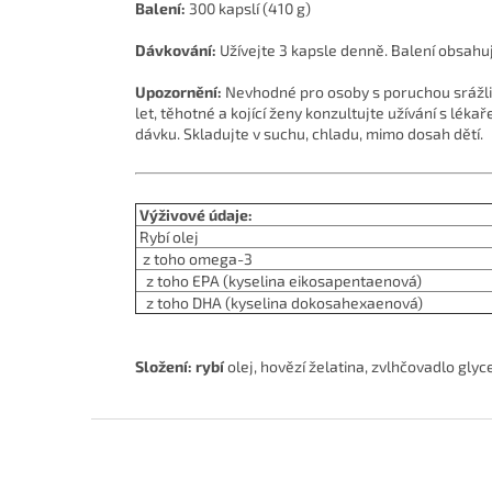
Balení:
300 kapslí (410 g)
Dávkování:
Užívejte 3 kapsle denně. Balení obsahu
Upozornění:
Nevhodné pro osoby s poruchou srážliv
let, těhotné a kojící ženy konzultujte užívání s lé
dávku. Skladujte v suchu, chladu, mimo dosah dětí.
Výživové údaje:
Rybí olej
z toho omega-3
z toho EPA (kyselina eikosapentaenová)
z toho DHA (kyselina dokosahexaenová)
Složení: rybí
olej, hovězí želatina, zvlhčovadlo glyc
Z
á
p