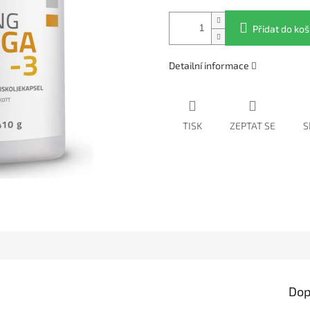
Přidat do koš
Detailní informace
TISK
ZEPTAT SE
S
Dop