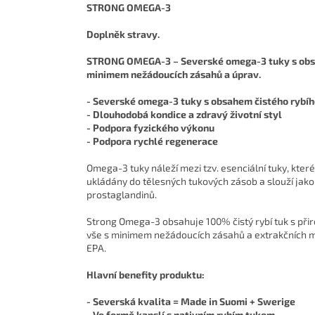
STRONG OMEGA-3
Doplněk stravy.
STRONG OMEGA-3 – Severské omega-3 tuky s obsah
minimem nežádoucích zásahů a úprav.
- Severské omega-3 tuky s obsahem čistého rybíh
- Dlouhodobá kondice a zdravý životní styl
- Podpora fyzického výkonu
- Podpora rychlé regenerace
Omega-3 tuky náleží mezi tzv. esenciální tuky, kte
ukládány do tělesných tukových zásob a slouží jak
prostaglandinů.
Strong Omega-3 obsahuje 100% čistý rybí tuk s př
vše s minimem nežádoucích zásahů a extrakčních me
EPA.
Hlavní benefity produktu:
- Severská kvalita = Made in Suomi + Swerige
- Ve formě kapslí s nativním rybím tukem