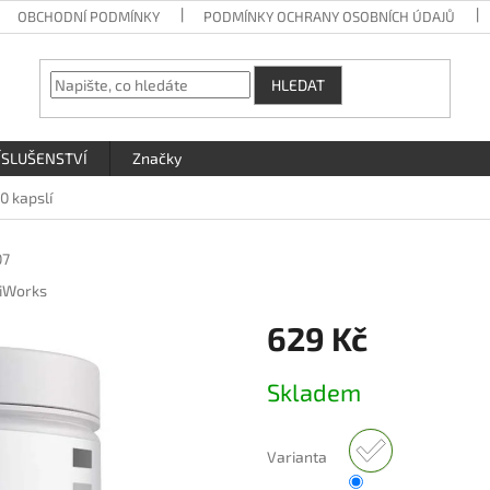
OBCHODNÍ PODMÍNKY
PODMÍNKY OCHRANY OSOBNÍCH ÚDAJŮ
HLEDAT
ÍSLUŠENSTVÍ
Značky
0 kapslí
07
iWorks
629 Kč
Měrná
Skladem
cena:
Varianta