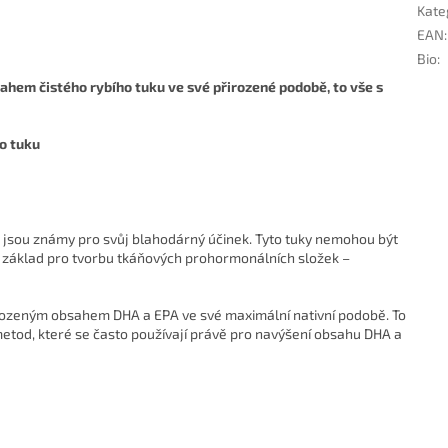
Kate
EAN
:
Bio
:
em čistého rybího tuku ve své přirozené podobě, to vše s
o tuku
ré jsou známy pro svůj blahodárný účinek. Tyto tuky nemohou být
o základ pro tvorbu tkáňových prohormonálních složek –
irozeným obsahem DHA a EPA ve své maximální nativní podobě. To
tod, které se často používají právě pro navýšení obsahu DHA a