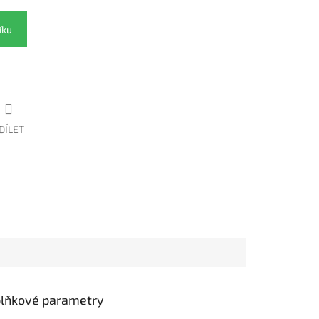
íku
DÍLET
lňkové parametry