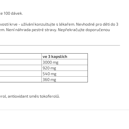
je 100 dávek.
osti krve - užívání konzultujte s lékařem. Nevhodné pro děti do 3
kařem. Není náhrada pestré stravy. Nepřekračujte doporučenou
ve 3 kapslích
3000 mg
920 mg
540 mg
360 mg
erol, antioxidant směs tokoferolů.