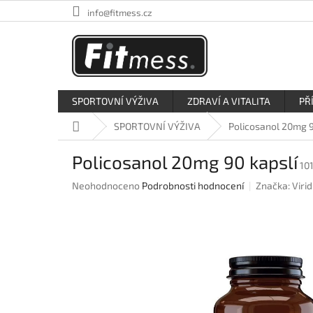
Přejít
info@fitmess.cz
na
obsah
SPORTOVNÍ VÝŽIVA
ZDRAVÍ A VITALITA
PŘ
Domů
SPORTOVNÍ VÝŽIVA
Policosanol 20mg 9
Policosanol 20mg 90 kapslí
10
Průměrné
Neohodnoceno
Podrobnosti hodnocení
Značka:
Virid
hodnocení
produktu
je
0,0
z
5
hvězdiček.