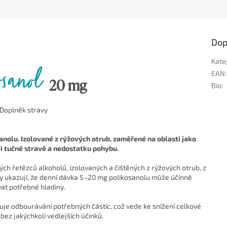
Dop
Kate
osanol
EAN
:
20 mg
Bio
:
Doplněk stravy
nolu. Izolované z rýžových otrub, zaměřené na oblasti jako
 tučné stravě a nedostatku pohybu.
ých řetězců alkoholů, izolovaných a čištěných z rýžových otrub, z
my ukazují, že denní dávka 5–20 mg polikosanolu může účinně
at potřebné hladiny.
šuje odbourávání potřebných částic, což vede ke snížení celkové
 bez jakýchkoli vedlejších účinků.