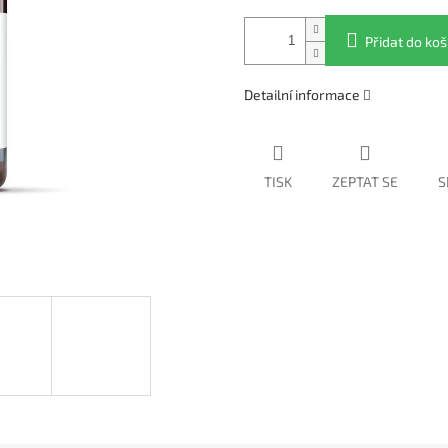
Přidat do koš
Detailní informace
TISK
ZEPTAT SE
S