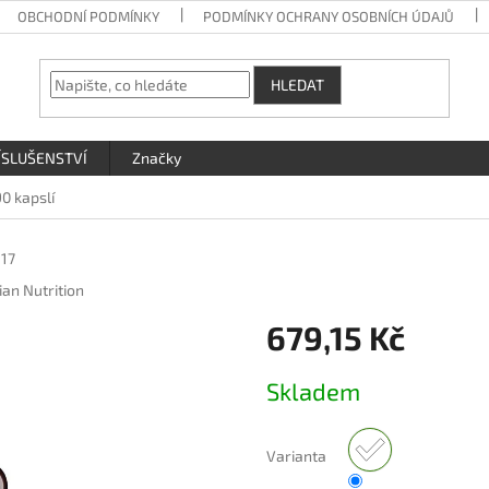
OBCHODNÍ PODMÍNKY
PODMÍNKY OCHRANY OSOBNÍCH ÚDAJŮ
HLEDAT
ÍSLUŠENSTVÍ
Značky
0 kapslí
117
ian Nutrition
679,15 Kč
Měrná
Skladem
cena:
Varianta