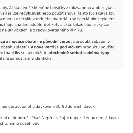
baly. Základ tvoří skleněné lahvičky z takzvaného amber glass,
oveň je
lze recyklovat
nebo použít znova. Tento typ skla je tzv.
yrobena z recyklovatelného materiálu se speciálním lepidlem,
ožňuje snadné oddělení etikety a skla, takže oba prvky lze
o na lahvičkách je z recyklovatelného hliníku.
ce a inovace obalů
-
u původní verze
je produkt zabalen
v
 obsahu plastů).
V nové verzi
je
pod víčkem
produktu použito
ámci nabídky se tak můžete
přechodně setkat s oběma typy
lita je samozřejmě identická.
ahuje dle zvoleného dávkování 30-90 denních dávek.
pokud nedoporučí lékař. Nepřekračujte doporučenou denní dávku.
uchu, mimo dosah dětí.