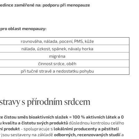
jedince zaměřené na: podporu při menopauze
pro oblast menopauzy:
rovnováha, nálada, pocení, PMS, kůže
nálada, úzkost, spánek, návaly horka
migréna
činnost srdce, oběh
při tučné stravě a nedostatku pohybu
travy s přírodním srdcem
e čistou směs bioaktivních složek = 100 % aktivních látek a 0
 kvalitu a čistotu svých produktů
důslednou kontrolou celého
ní produkt
- spolupracuje s
lokálními producenty a pěstiteli
 jsou sestaveny na základě
odborných, recenzovaných studií
a