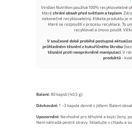
Viridian Nutrition používá 100% recyklovatelné o
které
chrání obsah před světlem a teplem
. Zár
nekonečně recyklovatelný. Etiketa produktu je v
které se rozpouští v procesu recyklace. To um
recyklovat a znovu použít. Víčk
V současné době probíhá postupná aktualiza
průhledném těsnění z kukuřičného škrobu
(bez
těsnění proti neoprávněné manipulaci
. V r
produktů
- kva
Balení:
90 kapslí (40,5 g)
Dávkování:
1 –3 kapsle denně s jídlem. Balení obs
Upozornění:
Nevhodné pro těhotné a kojící ženy, 
Není náhrada pestré stravy. Skladujte v chladu a s