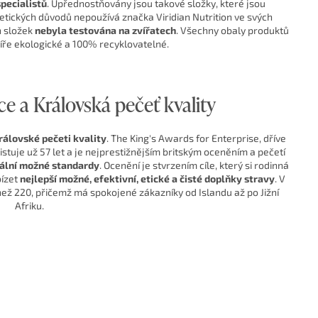
pecialistů
. Upřednostňovány jsou takové složky, které jsou
etických důvodů nepoužívá značka Viridian Nutrition ve svých
h složek
nebyla testována na zvířatech
. Všechny obaly produktů
ře ekologické a 100% recyklovatelné.
ice a Královská pečeť kvality
Královské pečeti kvality
. The King's Awards for Enterprise, dříve
tuje už 57 let a je nejprestižnějším britským oceněním a pečetí
ální možné standardy
. Ocenění je stvrzením cíle, který si rodinná
bízet
nejlepší možné, efektivní, etické a čisté doplňky stravy
. V
než 220, přičemž má spokojené zákazníky od Islandu až po Jižní
Afriku.
ělu, šetrný k celému světu