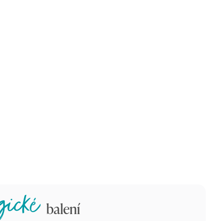
zařovaných složek
Bez balastních aditiv
travin probíhá ionizujícím
Žádná umělá sladidla, umělá barviva,
m (alfa, beta, gama,
pojiva, nebo konzervanty. Tyto tzv.
vými paprsky,…) – tedy
pomocné látky jsou v mnoha
vním zářením za účelem
produktech zastoupeny z komerčních
e obsažených enzymů a
důvodů – nikoli nutričních, nebo
okultur, což prodlužuje
zdravotních. Vaše tělo je nepotřebuje.
trvanlivost.
gické
balení