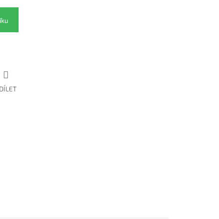
íku
DÍLET