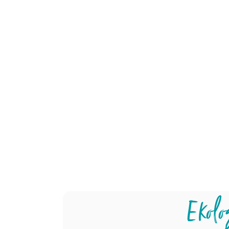
Bez GMO
Bez o
Geneticky modifikované organizmy a
Ozařování po
plodiny jsou nepřirozené. Vznikají
záření
primárně s cílem zvýšit celkový výnos
rentgeno
a jsou produktem agrochemického
radioakti
průmyslu. V produktech Viridian nikdy
deaktivac
žádné GMO složky nenajdete.
živých bi
Ekolo