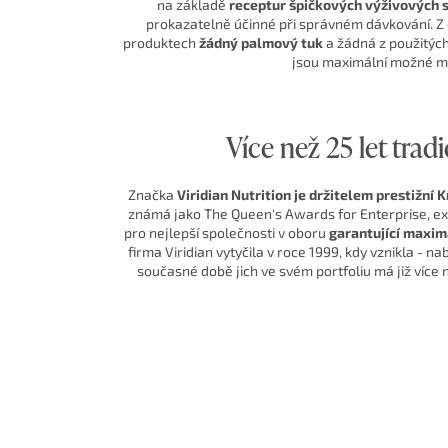
na základě
receptur špičkových výživových s
prokazatelně účinné při správném dávkování. Z 
produktech
žádný palmový tuk
a žádná z použitýc
jsou maximální možné mí
Více než 25 let trad
Značka
Viridian Nutrition je držitelem prestižní 
známá jako The Queen's Awards for Enterprise, exis
pro nejlepší společnosti v oboru
garantující maxim
firma Viridian vytyčila v roce 1999, kdy vznikla - na
současné době jich ve svém portfoliu má již více 
Laskavý ke svému t