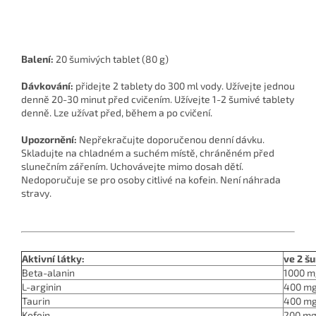
Balení:
20 šumivých tablet (80 g)
Dávkování:
přidejte 2 tablety do 300 ml vody. Užívejte jednou
denně 20-30 minut před cvičením. Užívejte 1-2 šumivé tablety
denně. Lze užívat před, během a po cvičení.
Upozornění:
Nepřekračujte doporučenou denní dávku.
Skladujte na chladném a suchém místě, chráněném před
slunečním zářením. Uchovávejte mimo dosah dětí.
Nedoporučuje se pro osoby citlivé na kofein. Není náhrada
stravy.
Aktivní látky:
ve 2 š
Beta-alanin
1000 m
L-arginin
400 m
Taurin
400 m
Kofein
200 m