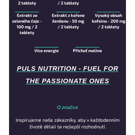
2 tablety
/ 2 tablety
Extrakt ze
Extrakt z kořene
Vysoký obsah
zeleného čaje -
ženšenu - 50 mg
kofeinu - 200 mg
100 mg / 2
/ 2 tablety
/ 2 tablety
tablety
Více energie
Příchuť malina
PULS NUTRITION - FUEL FOR
THE PASSIONATE ONES
O značce
Inspirujeme naše zákazníky, aby v každodenním
životě dělali ta nejlepší rozhodnutí.