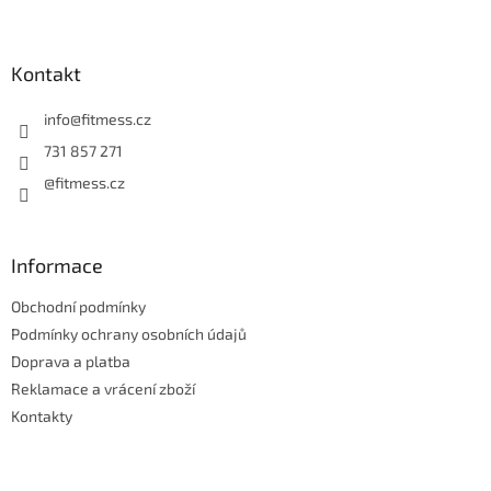
Z
á
p
a
Kontakt
t
í
info
@
fitmess.cz
731 857 271
@fitmess.cz
Informace
Obchodní podmínky
Podmínky ochrany osobních údajů
Doprava a platba
Reklamace a vrácení zboží
Kontakty