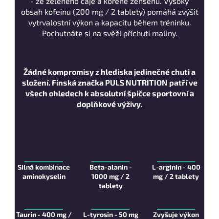
- ze zeleného čaje a kořene ženšenu. Vysoký
obsah kofeinu (200 mg / 2 tablety) pomáhá zvýšit
vytrvalostní výkon a kapacitu během tréninku.
Pochutnáte si na svěží příchuti maliny.
Žádné kompromisy z hlediska jedinečné chuti a
složení. Finská značka PULS NUTRITION patří ve
všech ohledech k absolutní špičce sportovní a
doplňkové výživy.
Silná kombinace
Beta-alanin -
L-arginin - 400
aminokyselin
1000 mg / 2
mg / 2 tablety
tablety
Taurin - 400 mg /
L-tyrosin - 50 mg
Zvyšuje výkon