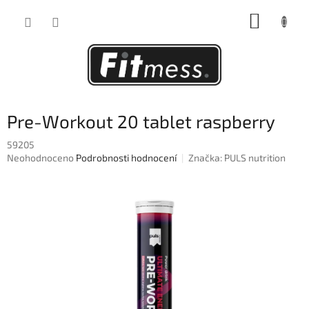
Přejít
NÁKUP
na
obsah
KOŠÍK
Pre-Workout 20 tablet raspberry
59205
Průměrné
Neohodnoceno
Podrobnosti hodnocení
Značka:
PULS nutrition
hodnocení
produktu
je
0,0
z
5
hvězdiček.