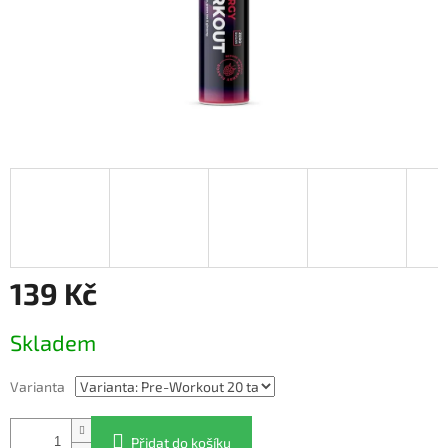
139 Kč
Měrná
Skladem
cena:
Varianta
Přidat do košíku