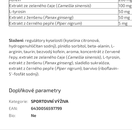
Extrakt ze zeleného čaje (
Camellia sinensis
)
100 mg
L-tyrosin
50 mg
Extrakt z ženšenu (
Panax ginseng
)
50 mg
Extrakt z černého pepře (
Piper nigrum
)
5 mg
Složení:
regulátory kyselosti (kyselina citronová,
hydrogenuhličitan sodný), plnidlo sorbitol, beta-alanin, L-
arginin, taurin, bezvodý kofein, aroma, koncentrát z červené
řepy, extrakt ze zeleného čaje (
Camellia sinensis
), L-tyrosin,
extrakt z ženšenu (
Panax ginseng
), sladidlo sukralóza,
extrakt z černého pepře (
Piper nigrum
), barvivo (riboflavin-
5′-fosfát sodný).
Doplňkové parametry
Kategorie
:
SPORTOVNÍ VÝŽIVA
EAN
:
6430056597799
Bio
:
Ne