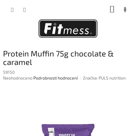
Přejít
NÁKUP
na
obsah
KOŠÍK
Protein Muffin 75g chocolate &
caramel
59150
Průměrné
Neohodnoceno
Podrobnosti hodnocení
Značka:
PULS nutrition
hodnocení
produktu
je
0,0
z
5
hvězdiček.