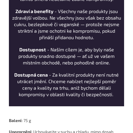
Zdraví a benefity
- Všechny naše produkty jsou
zdravější volbou. Ne všechny jsou však bez obsahu
cukru, bezlepkové či veganské — protože nejsme
striktní a jsme ochotni ke kompromisu, pokud
přináší přidanou hodnotu.
Dostupnost
- Naším cílem je, aby byly naše
produkty snadno dostupné — ať už ve vašem
místním obchodě, nebo pohodlně online.
Dostupná cena
- Za kvalitní produkty není nutné
utrácet jmění. Chceme nabízet nejlepší poměr
ceny a kvality na trhu, aniž bychom dělali
kompromisy v oblasti kvality či bezpečnosti.
Balení:
75 g
Upozornění:
Uchovávejte v suchu a chladu, mimo dosah