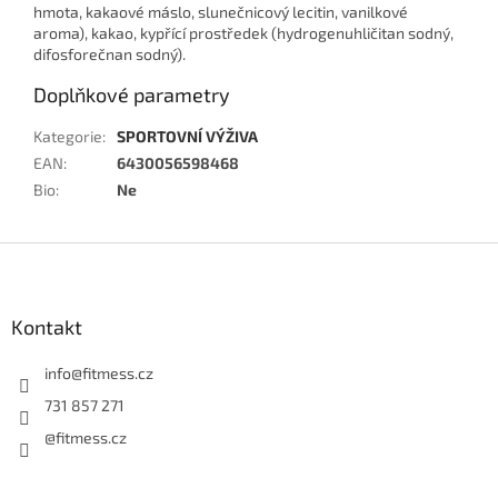
hmota, kakaové máslo, slunečnicový lecitin, vanilkové
aroma), kakao, kypřící prostředek (hydrogenuhličitan sodný,
difosforečnan sodný).
Doplňkové parametry
Kategorie
:
SPORTOVNÍ VÝŽIVA
EAN
:
6430056598468
Bio
:
Ne
Z
á
p
a
Kontakt
t
í
info
@
fitmess.cz
731 857 271
@fitmess.cz