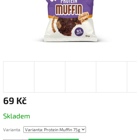
69 Kč
Měrná
Skladem
cena:
Varianta