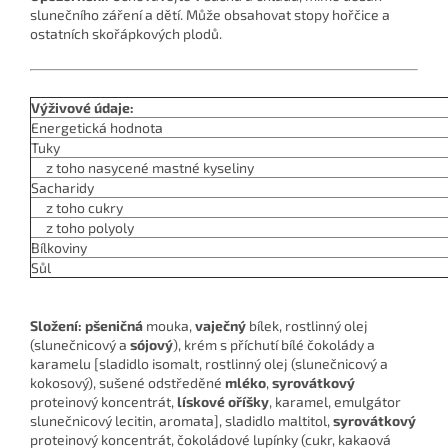
slunečního záření a dětí. Může obsahovat stopy hořčice a
ostatních skořápkových plodů.
Výživové údaje:
Energetická hodnota
Tuky
z toho nasycené mastné kyseliny
Sacharidy
z toho cukry
z toho polyoly
Bílkoviny
Sůl
Složení:
pšeničná
mouka,
vaječný
bílek, rostlinný olej
(slunečnicový a
sójový
), krém s příchutí bílé čokolády a
karamelu [sladidlo isomalt, rostlinný olej (slunečnicový a
kokosový), sušené odstředěné
mléko
,
syrovátkový
proteinový koncentrát,
lískové oříšky
, karamel, emulgátor
slunečnicový lecitin, aromata], sladidlo maltitol,
syrovátkový
proteinový koncentrát, čokoládové lupínky (cukr, kakaová