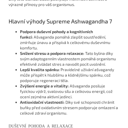
výrazné přínosy pro váš organismus.
Hlavní výhody
Supreme Ashwagandha 7
Podpora duševní pohody a kognitivních
funkcí:
Ašvaganda pomáhá zlepšit soustředění,
zmírňuje únavu a přispívá k celkovému duševnímu
komfortu.
Snížení stresu a podpora relaxace:
Tato bylina díky
svým adaptogenním vlastnostem pomáhá organismu
efektivně zvládat stres a navodit pocit uvolnění.
Lepší kvalita spánku:
Pravidelné užívání ašvagandy
může přispět k hlubšímu a klidnějšímu spánku, což
podporuje regeneraci těla.
Zvýšení energie a vitality:
Ašvaganda posiluje
fyzickou výdrž, svalovou sílu a celkovou energii, což
ocení zejména aktivní jedinci.
Antioxidační vlastnosti:
Díky své schopnosti chránit
buňky před oxidativním stresem podporuje omlazení a
celkové zdraví organismu.
DUŠEVNÍ POHODA A RELAXACE