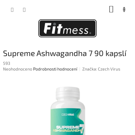
Přejít
NÁKUP
na
obsah
KOŠÍK
Supreme Ashwagandha 7 90 kapslí
593
Průměrné
Neohodnoceno
Podrobnosti hodnocení
Značka:
Czech Virus
hodnocení
produktu
je
0,0
z
5
hvězdiček.