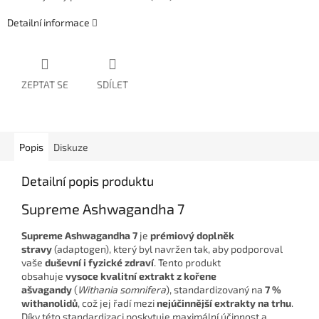
Detailní informace
ZEPTAT SE
SDÍLET
Popis
Diskuze
Detailní popis produktu
Supreme
Ashwagandha 7
Supreme Ashwagandha 7
je
prémiový doplněk
stravy
(adaptogen), který byl navržen tak, aby podporoval
vaše
duševní i fyzické zdraví
. Tento produkt
obsahuje
vysoce kvalitní extrakt z kořene
ašvagandy
(
Withania somnifera
), standardizovaný na
7 %
withanolidů
, což jej řadí mezi
nejúčinnější extrakty na trhu
.
Díky této standardizaci poskytuje maximální účinnost a