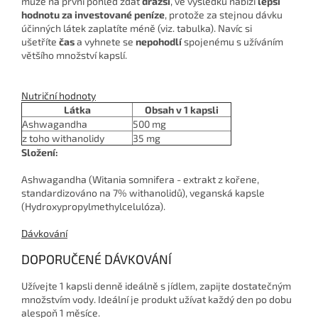
může na první pohled zdát
dražší
, ve výsledku nabízí
lepší
hodnotu za investované peníze
, protože za stejnou dávku
účinných látek zaplatíte méně (viz. tabulka). Navíc si
ušetříte
čas
a vyhnete se
nepohodlí
spojenému s užíváním
většího množství kapslí.
Nutriční hodnoty
Látka
Obsah v 1 kapsli
Ashwagandha
500 mg
z toho withanolidy
35 mg
Složení:
Ashwagandha (Witania somnifera - extrakt z kořene,
standardizováno na 7% withanolidů), veganská kapsle
(Hydroxypropylmethylcelulóza).
Dávkování
DOPORUČENÉ DÁVKOVÁNÍ
Užívejte 1 kapsli denně ideálně s jídlem, zapijte dostatečným
množstvím vody. Ideální je produkt užívat každý den po dobu
alespoň 1 měsíce.