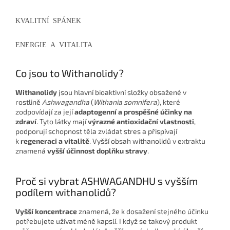
KVALITNÍ SPÁNEK
ENERGIE A VITALITA
Co jsou to
Withanolidy?
Withanolidy
jsou hlavní bioaktivní složky obsažené v
rostlině
Ashwagandha
(
Withania somnifera
), které
zodpovídají za její
adaptogenní a prospěšné účinky na
zdraví
. Tyto látky mají
výrazné antioxidační vlastnosti
,
podporují schopnost těla zvládat stres a přispívají
k
regeneraci a vitalitě
. Vyšší obsah withanolidů v extraktu
znamená
vyšší účinnost doplňku stravy
.
Proč si vybrat ASHWAGANDHU s
vyšším
podílem withanolidů?
Vyšší koncentrace
znamená, že k dosažení stejného účinku
potřebujete užívat méně kapslí. I když se takový produkt