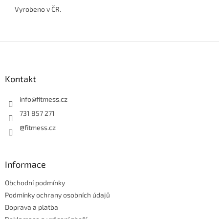
Vyrobeno v ČR.
Z
á
p
a
Kontakt
t
í
info
@
fitmess.cz
731 857 271
@fitmess.cz
Informace
Obchodní podmínky
Podmínky ochrany osobních údajů
Doprava a platba