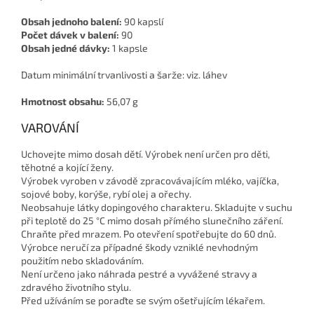
Obsah jednoho balení:
90 kapslí
Počet dávek v balení:
90
Obsah jedné dávky:
1 kapsle
Datum minimální trvanlivosti a šarže: viz. láhev
Hmotnost obsahu:
56,07 g
VAROVÁNÍ
Uchovejte mimo dosah dětí. Výrobek není určen pro děti,
těhotné a kojící ženy.
Výrobek vyroben v závodě zpracovávajícím mléko, vajíčka,
sojové boby, korýše, rybí olej a ořechy.
Neobsahuje látky dopingového charakteru. Skladujte v suchu
při teplotě do 25 °C mimo dosah přímého slunečního záření.
Chraňte před mrazem. Po otevření spotřebujte do 60 dnů.
Výrobce neručí za případné škody vzniklé nevhodným
použitím nebo skladováním.
Není určeno jako náhrada pestré a vyvážené stravy a
zdravého životního stylu.
Před užíváním se poraďte se svým ošetřujícím lékařem.