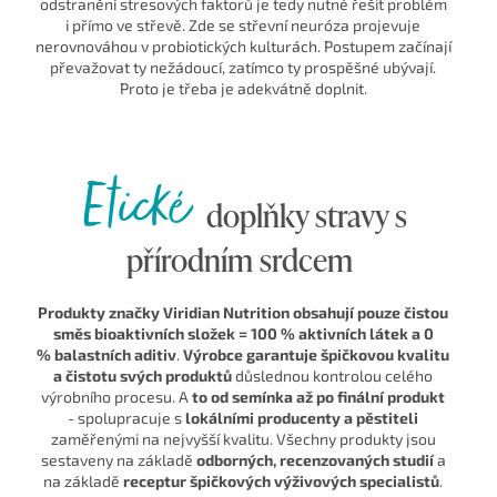
odstranění stresových faktorů je tedy nutné řešit problém
i přímo ve střevě. Zde se střevní neuróza projevuje
nerovnováhou v probiotických kulturách. Postupem začínají
převažovat ty nežádoucí, zatímco ty prospěšné ubývají.
Proto je třeba je adekvátně doplnit.
Etické
doplňky stravy s
přírodním srdcem
Produkty značky Viridian Nutrition obsahují pouze čistou
směs bioaktivních složek = 100 % aktivních látek a 0
% balastních aditiv
.
Výrobce garantuje špičkovou kvalitu
a čistotu svých produktů
důslednou kontrolou celého
výrobního procesu. A
to od semínka až po finální produkt
- spolupracuje s
lokálními producenty a pěstiteli
zaměřenými na nejvyšší kvalitu. Všechny produkty jsou
sestaveny na základě
odborných, recenzovaných studií
a
na základě
receptur špičkových výživových specialistů
.