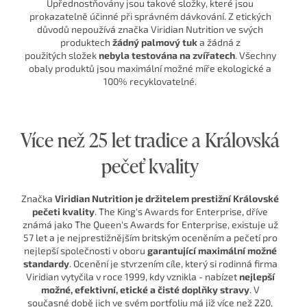
Upřednostňovány jsou takové složky, které jsou
prokazatelně účinné při správném dávkování. Z etických
důvodů nepoužívá značka Viridian Nutrition ve svých
produktech
žádný palmový tuk
a žádná z
použitých složek
nebyla testována na zvířatech
. Všechny
obaly produktů jsou maximální možné míře ekologické a
100% recyklovatelné.
Více než 25 let tradice a Královská
pečeť kvality
Značka
Viridian Nutrition je držitelem prestižní Královské
pečeti kvality
. The King's Awards for Enterprise, dříve
známá jako The Queen's Awards for Enterprise, existuje už
57 let a je nejprestižnějším britským oceněním a pečetí pro
nejlepší společnosti v oboru
garantující maximální možné
standardy
. Ocenění je stvrzením cíle, který si rodinná firma
Viridian vytyčila v roce 1999, kdy vznikla - nabízet
nejlepší
možné, efektivní, etické a čisté doplňky stravy
. V
současné době jich ve svém portfoliu má již více než 220,