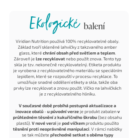
Ekologické
balení
Viridian Nutrition používá 100% recyklovatelné obaly.
Základ tvoří skleněné lahvičky z takzvaného amber
glass, které
chrání obsah před světlem a teplem
.
Zároveň je
lze recyklovat
nebo použít znova. Tento typ
skla je tzv. nekonečně recyklovatelný. Etiketa produktu
je vyrobena z recyklovatelného materiálu se speciálním
lepidlem, které se rozpouští v procesu recyklace. To
umožňuje snadné oddělení etikety a skla, takže oba
prvky lze recyklovat a znovu použít. Víčko na lahvičkách
je z recyklovatelného hliníku.
V současné době probíhá postupná aktualizace a
inovace obalů
-
u původní verze
je produkt zabalen
v
průhledném těsnění z kukuřičného škrobu
(bez obsahu
plastů).
V nové verzi
je
pod víčkem
produktu použito
těsnění proti neoprávněné manipulaci
. V rámci nabídky
se tak můžete
přechodně setkat s oběma typy