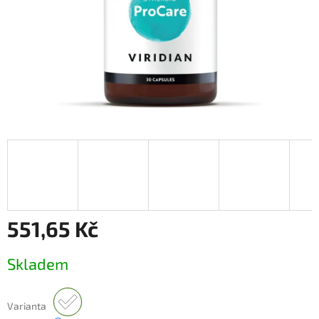
551,65 Kč
Měrná
Skladem
cena:
Varianta