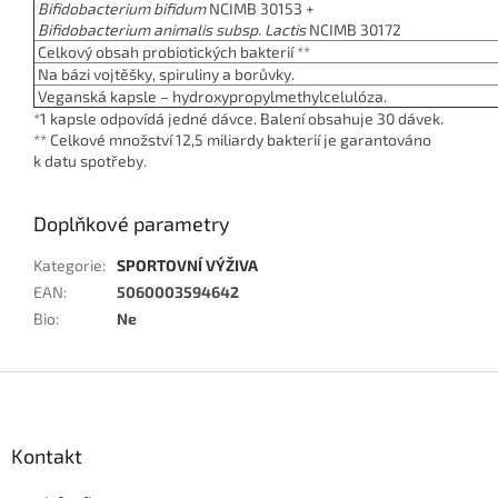
Bifidobacterium bifidum
NCIMB 30153 +
Bifidobacterium animalis
subsp. Lactis
NCIMB 30172
Celkový obsah probiotických bakterií **
Na bázi
vojtěšky
,
spiruliny
a
borůvky.
Veganská kapsle – hydroxypropylmethylcelulóza.
*1 kapsle odpovídá jedné dávce. Balení obsahuje 30 dávek.
** Celkové množství 12,5 miliardy bakterií je garantováno
k datu spotřeby.
Doplňkové parametry
Kategorie
:
SPORTOVNÍ VÝŽIVA
EAN
:
5060003594642
Bio
:
Ne
Z
á
p
a
Kontakt
t