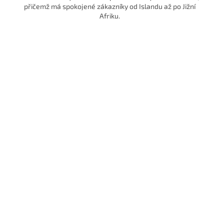
přičemž má spokojené zákazníky od Islandu až po Jižní
Afriku.
Laskavý ke svému tělu, šetrný k cel
světu
Viridian Nutrition je
nezávislá rodinná značka.
Věříme, že nos
hodnoty na kterých stojí naše fungování jsou stejně důležité ja
složky, které tvoří naše doplňky výživy.
Takže pokud říkáme „b
balastu“
, máme na mysli také nezávislost a seriózní přístup
k zákazníkovi. To znamená
žádné tlaky investorů, žádné zkrat
žádné komerční výstřelky, žádné testování na zvířatech a abso
žádné kompromisy pro naše zdraví a zdraví naší planety.