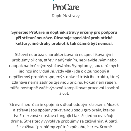
ProCare
Doplněk stravy
Synerbio ProCare je doplněk stravy určený pro podporu
při střevní neuróze. Obsahuje speciální probiotické
kultury, jiné druhy probiotik tak účinné být nemusí.
Střevní neuróza charakterizovaná nespecifikovanými
problémy břicha, střev, nadýmáním, nepravidelným nebo
naopak nadměrným vylučováním. Symptomy jsou u různých
jedinců individuální, vždy však jde o dlouhodobý a
nepříjemný problém spojený s oblastí trávícího traktu, který
zdánlivě nemá žádnou zjevnou příčinu. Pokud není řešen,
může postupně začít výrazně komplikovat pracovní i osobní
život.
Střevní neuróza je spojená s dlouhodobým stresem. Mozek
a střeva jsou spojeny takzvanou osou gut-brain, kterou
tvoří nervová soustava fungující tak, že jedno ovlivňuje
druhé. Stres tedy vyvolává problémy se zažíváním. A platí,
že zažívací problémy zpětně způsobují stres. Kromě