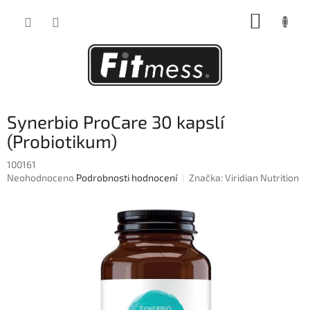
Přejít
NÁKUP
na
obsah
KOŠÍK
Synerbio ProCare 30 kapslí
(Probiotikum)
100161
Průměrné
Neohodnoceno
Podrobnosti hodnocení
Značka:
Viridian Nutrition
hodnocení
produktu
je
0,0
z
5
hvězdiček.