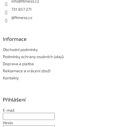
í
info
@
fitmess.cz
731 857 271
@fitmess.cz
Informace
Obchodní podmínky
Podmínky ochrany osobních údajů
Doprava a platba
Reklamace a vrácení zboží
Kontakty
Přihlášení
E-mail
Heslo