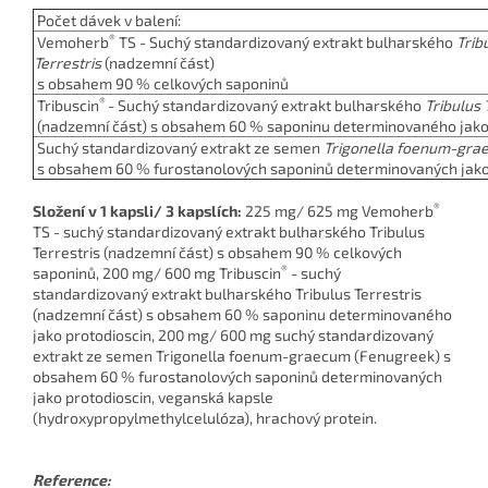
Počet dávek v balení:
®
Vemoherb
TS - Suchý standardizovaný extrakt bulharského
Trib
Terrestris
(nadzemní část)
s obsahem 90 % celkových saponinů
®
Tribuscin
- Suchý standardizovaný extrakt bulharského
Tribulus 
(nadzemní část) s obsahem 60 % saponinu determinovaného jak
Suchý standardizovaný extrakt ze semen
Trigonella foenum-gra
s obsahem 60 %
furostanolových saponinů
determinovaných jak
®
Složení v 1 kapsli/ 3 kapslích:
225 mg/ 625 mg Vemoherb
TS - suchý standardizovaný extrakt bulharského Tribulus
Terrestris (nadzemní část) s obsahem 90 % celkových
®
saponinů, 200 mg/ 600 mg Tribuscin
- suchý
standardizovaný extrakt bulharského Tribulus Terrestris
(nadzemní část) s obsahem 60 % saponinu determinovaného
jako protodioscin, 200 mg/ 600 mg suchý standardizovaný
extrakt ze semen Trigonella foenum-graecum (Fenugreek) s
obsahem 60 % furostanolových saponinů determinovaných
jako protodioscin, veganská kapsle
(hydroxypropylmethylcelulóza), hrachový protein.
Reference: