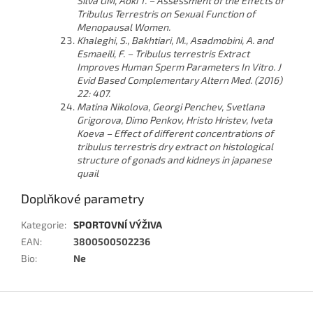
Silva GM, Aoki T. – Assessment of the Effects of
Tribulus Terrestris on Sexual Function of
Menopausal Women.
Khaleghi, S., Bakhtiari, M., Asadmobini, A. and
Esmaeili, F. – Tribulus terrestris Extract
Improves Human Sperm Parameters In Vitro. J
Evid Based Complementary Altern Med. (2016)
22: 407.
Matina Nikolova, Georgi Penchev, Svetlana
Grigorova, Dimo Penkov, Hristo Hristev, Iveta
Koeva – Effect of different concentrations of
tribulus terrestris dry extract on histological
structure of gonads and kidneys in japanese
quail
Doplňkové parametry
Kategorie
:
SPORTOVNÍ VÝŽIVA
EAN
:
3800500502236
Bio
:
Ne
Z