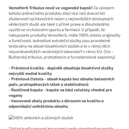
VemoHerb Tribulus nově ve veganské kapsli!
Za vývojem
tohoto jedinečného produktu stojí více než dvacet let
zkušeností vycházejících nejen z nejnovějších dostupných
vědeckých studií, ale také z přímé praxe a dlouholetého
využití ve vrcholovém sportu a farmacii. V případě, že
nakupujete produkty VemoHerb, máte 100% jistotu originality
a funkčnosti. Jednotlivé extrakční složky jsou pravidelně
testovány na obsah bioaktivních složek a to v rámci těch
nejuznávanějších nezávislých laboratoří v rámci EU. (Viz -
Bulharský tribulus, protodioscin a furostanolové saponiny).
- Prémiová kvalita - doplněk obsahuje bioaktivní složky
nejvyšší možné kvality
- Prémiová čistota - obsah kapsle bez obsahu balastních
pojiv, protispékavých látek a stabilizátorů
- Rostlinná kapsle - kapsle na bázi celulózy vhodné pro
vegany
- Inovované obaly produktu s důrazem na kvalitu a
odpovídající unikátnímu obsahu
Základ tvoří synergní trojcestná směs standardizovaných