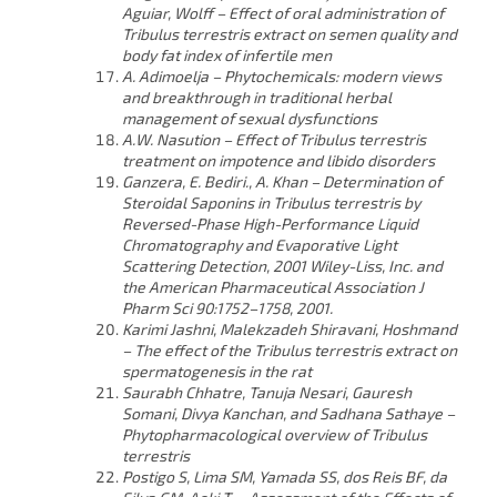
Aguiar, Wolff – Effect of oral administration of
Tribulus terrestris extract on semen quality and
body fat index of infertile men
A. Adimoelja – Phytochemicals: modern views
and breakthrough in traditional herbal
management of sexual dysfunctions
A.W. Nasution – Effect of Tribulus terrestris
treatment on impotence and libido disorders
Ganzera, E. Bediri., A. Khan – Determination of
Steroidal Saponins in Tribulus terrestris by
Reversed-Phase High-Performance Liquid
Chromatography and Evaporative Light
Scattering Detection, 2001 Wiley-Liss, Inc. and
the American Pharmaceutical Association J
Pharm Sci 90:1752–1758, 2001.
Karimi Jashni, Malekzadeh Shiravani, Hoshmand
– The effect of the Tribulus terrestris extract on
spermatogenesis in the rat
Saurabh Chhatre, Tanuja Nesari, Gauresh
Somani, Divya Kanchan, and Sadhana Sathaye –
Phytopharmacological overview of Tribulus
terrestris
Postigo S, Lima SM, Yamada SS, dos Reis BF, da