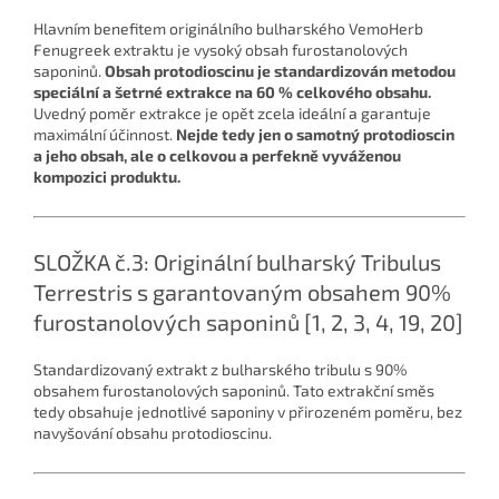
Hlavním benefitem originálního bulharského VemoHerb
Fenugreek extraktu je vysoký obsah furostanolových
saponinů.
Obsah protodioscinu je standardizován metodou
speciální a šetrné extrakce na 60 % celkového obsahu.
Uvedný poměr extrakce je opět zcela ideální a garantuje
maximální účinnost.
Nejde tedy jen o samotný protodioscin
a jeho obsah, ale o celkovou a perfekně vyváženou
kompozici produktu.
SLOŽKA č.3: Originální bulharský Tribulus
Terrestris s garantovaným obsahem 90%
furostanolových saponinů [1, 2, 3, 4, 19, 20]
Standardizovaný extrakt z bulharského tribulu s 90%
obsahem furostanolových saponinů. Tato extrakční směs
tedy obsahuje jednotlivé saponiny v přirozeném poměru, bez
navyšování obsahu protodioscinu.