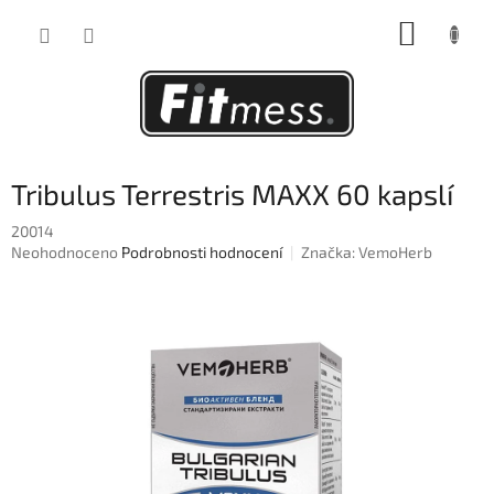
Přejít
NÁKUP
na
obsah
KOŠÍK
Tribulus Terrestris MAXX 60 kapslí
20014
Průměrné
Neohodnoceno
Podrobnosti hodnocení
Značka:
VemoHerb
hodnocení
produktu
je
0,0
z
5
hvězdiček.