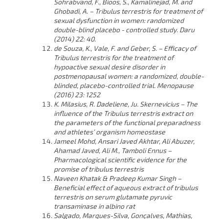
Sohrabvand, F., Bioos, S., Kamalinejad, M. and
Ghobadi, A. – Tribulus terrestris for treatment of
sexual dysfunction in women: randomized
double-blind placebo - controlled study. Daru
(2014) 22: 40.
de Souza, K., Vale, F. and Geber, S. – Efficacy of
Tribulus terrestris for the treatment of
hypoactive sexual desire disorder in
postmenopausal women: a randomized, double-
blinded, placebo-controlled trial. Menopause
(2016) 23: 1252
K. Milasius, R. Dadeliene, Ju. Skernevicius – The
influence of the Tribulus terrestris extract on
the parameters of the functional preparadness
and athletes’ organism homeostase
Jameel Mohd, Ansari Javed Akhtar, Ali Abuzer,
Ahamad Javed, Ali M., Tamboli Ennus –
Pharmacological scientific evidence for the
promise of tribulus terrestris
Naveen Khatak & Pradeep Kumar Singh –
Beneficial effect of aqueous extract of tribulus
terrestris on serum glutamate pyruvic
transaminase in albino rat
Salgado, Marques-Silva, Gonçalves, Mathias,