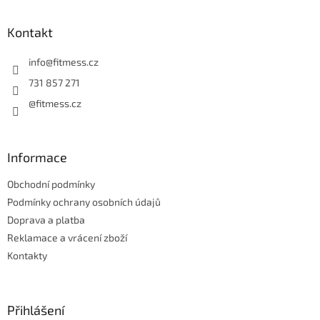
á
p
a
Kontakt
t
í
info
@
fitmess.cz
731 857 271
@fitmess.cz
Informace
Obchodní podmínky
Podmínky ochrany osobních údajů
Doprava a platba
Reklamace a vrácení zboží
Kontakty
Přihlášení