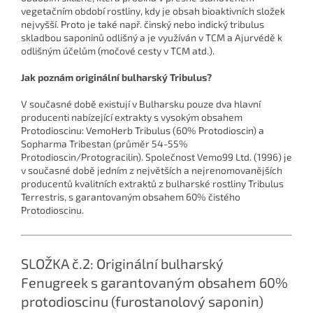
vegetačním období rostliny, kdy je obsah bioaktivních složek
nejvyšší. Proto je také např. činský nebo indický tribulus
skladbou saponinů odlišný a je využíván v TCM a Ajurvédě k
odlišným účelům (močové cesty v TCM atd.).
Jak poznám originální bulharský Tribulus?
V současné době existují v Bulharsku pouze dva hlavní
producenti nabízející extrakty s vysokým obsahem
Protodioscinu: VemoHerb Tribulus (60% Protodioscin) a
Sopharma Tribestan (průměr 54-55%
Protodioscin/Protogracilin). Společnost Vemo99 Ltd. (1996) je
v současné době jedním z největších a nejrenomovanějších
producentů kvalitních extraktů z bulharské rostliny Tribulus
Terrestris, s garantovaným obsahem 60% čistého
Protodioscinu.
SLOŽKA č.2: Originální bulharský
Fenugreek s garantovaným obsahem 60%
protodioscinu (furostanolový saponin)