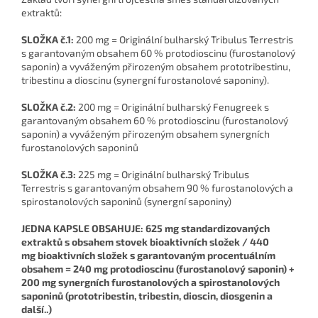
extraktů:
SLOŽKA č.1:
200 mg = Originální bulharský Tribulus Terrestris
s garantovaným obsahem 60 % protodioscinu (furostanolový
saponin) a vyváženým přirozeným obsahem prototribestinu,
tribestinu a dioscinu (synergní furostanolové saponiny).
SLOŽKA č.2:
200 mg = Originální bulharský Fenugreek s
garantovaným obsahem 60 % protodioscinu (furostanolový
saponin) a vyváženým přirozeným obsahem synergních
furostanolových saponinů
SLOŽKA č.3:
225 mg = Originální bulharský Tribulus
Terrestris s garantovaným obsahem 90 % furostanolových a
spirostanolových saponinů (synergní saponiny)
JEDNA KAPSLE OBSAHUJE: 625 mg standardizovaných
extraktů s obsahem stovek bioaktivních složek / 440
mg bioaktivních složek s garantovaným procentuálním
obsahem = 240 mg protodioscinu (furostanolový saponin) +
200 mg synergních furostanolových a spirostanolových
saponinů (prototribestin, tribestin, dioscin, diosgenin a
další..)