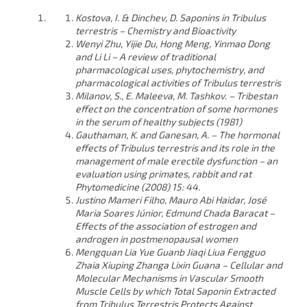
Kostova, I. & Dinchev, D. Saponins in Tribulus
terrestris – Chemistry and Bioactivity
Wenyi Zhu, Yijie Du, Hong Meng, Yinmao Dong
and Li Li – A review of traditional
pharmacological uses, phytochemistry, and
pharmacological activities of Tribulus terrestris
Milanov, S., E. Maleeva, M. Tashkov. – Tribestan
effect on the concentration of some hormones
in the serum of healthy subjects (1981)
Gauthaman, K. and Ganesan, A. – The hormonal
effects of Tribulus terrestris and its role in the
management of male erectile dysfunction – an
evaluation using primates, rabbit and rat
Phytomedicine (2008) 15: 44.
Justino Mameri Filho, Mauro Abi Haidar, José
Maria Soares Júnior, Edmund Chada Baracat –
Effects of the association of estrogen and
androgen in postmenopausal women
Mengquan Lia Yue Guanb Jiaqi Liua Fengguo
Zhaia Xiuping Zhanga Lixin Guana – Cellular and
Molecular Mechanisms in Vascular Smooth
Muscle Cells by which Total Saponin Extracted
from Tribulus Terrestris Protects Against