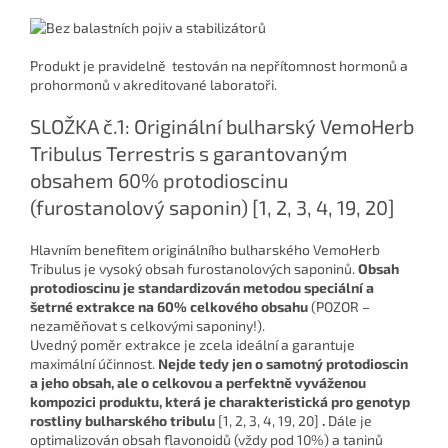
Produkt je pravidelně testován na nepřítomnost hormonů a
prohormonů v akreditované laboratoři.
SLOŽKA č.1: Originální bulharský VemoHerb
Tribulus Terrestris s garantovaným
obsahem 60% protodioscinu
(furostanolový saponin) [1, 2, 3, 4, 19, 20]
Hlavním benefitem originálního bulharského VemoHerb
Tribulus je vysoký obsah furostanolových saponinů.
Obsah
protodioscinu je standardizován metodou speciální a
šetrné extrakce na 60% celkového obsahu
(POZOR –
nezaměňovat s celkovými saponiny!).
Uvedný poměr extrakce je zcela ideální a garantuje
maximální účinnost.
Nejde tedy jen o samotný protodioscin
a jeho obsah, ale o celkovou a perfektně vyváženou
kompozici produktu, která je charakteristická pro genotyp
rostliny bulharského tribulu
[1, 2, 3, 4, 19, 20]
.
Dále je
optimalizován obsah flavonoidů (vždy pod 10%) a taninů