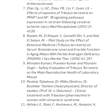
Artherosclerosis.
Zhai, Fg., Li, HZ., Zhou, FB., Lin, F., Guan, LX. –
Effects of saponins of Tribulus terrestris on
PPAR? and NF-?B signaling pathways
expression in rat brain following cerebral
ischemic injury Med Recapitulate (2015) 21:
4539.
Roaiah, M., El Khayat, Y., GamalEl Din, S. and Abd
El Salam, M. – Pilot Study on the Effect of
Botanical Medicine (Tribulus terrestris) on
Serum Testosterone Level and Erectile Function
in Aging Males With Partial Androgen Deficiency
(PADAM). J Sex Marital Ther. (2016) 42: 297
Mrinalini Kumari, Praveen Kumar and Poonam
Singh – Safety Evaluation of Tribulus Terrestris
on the Male Reproductive Health of Laboratory
Mouse
Pavleta Tabakova, Dr. Mitko Dimitrov, Dr.
Bozihdar Tashkov (head physician), Director of
studies: (Prof. Dr. s. Dokumov) – Clinical
treatment with Tribestan (pharmachim) in
women with climacteric syndrome
Akhtari, E., Raisi, F., Keshavarz, M., Hosseini, H.,