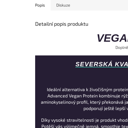
Popis
Diskuze
Detailní popis produktu
VEGA
Doplně
SEVERSKÁ KVA
Ideální alternativa k živočišným prote
Advanced Vegan Protein kombinuje rýžo
aminokyselinový profil, který překonává jak
podporují ještě lepší 
Díky vysoké stravitelnosti je produkt vhod
Potěší vás výjimečně jemná, smoothie tex