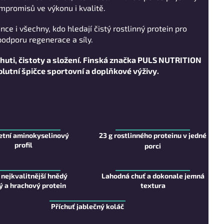
mpromisů ve výkonu i kvalitě.
nce i všechny, kdo hledají čistý rostlinný protein pro
odporu regenerace a síly.
ti, čistoty a složení.
Finská značka PULS NUTRITION
olutní špičce sportovní a doplňkové výživy.
tní aminokyselinový
23 g rostlinného proteinu v jedné
profil
porci
nejkvalitnější hnědý
Lahodná chuť a dokonale jemná
ý a hrachový protein
textura
Příchuť jablečný koláč