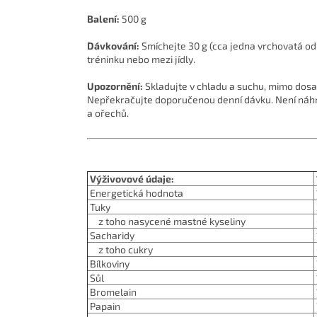
Balení:
500 g
Dávkování:
Smíchejte 30 g (cca jedna vrchovatá o
tréninku nebo mezi jídly.
Upozornění:
Skladujte v chladu a suchu, mimo dos
Nepřekračujte doporučenou denní dávku. Není náhra
a ořechů.
Výživovové údaje:
Energetická hodnota
Tuky
z toho nasycené mastné kyseliny
Sacharidy
z toho cukry
Bílkoviny
Sůl
Bromelain
Papain