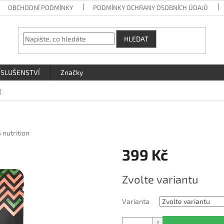
OBCHODNÍ PODMÍNKY
PODMÍNKY OCHRANY OSOBNÍCH ÚDAJŮ
HLEDAT
ÍSLUŠENSTVÍ
Značky
g
 nutrition
399 Kč
Měrná
Zvolte variantu
cena:
Varianta