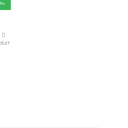
íku
DÍLET