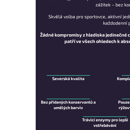
zážitek – bez ko
Skvělá volba pro sportovce, aktivní jedi
každodenní p
Žádné kompromisy z hlediska jedinečné chu
patří ve všech ohledech k abs
Severská kvalita
Komple
Bez přidaných konzervantů a
Pouze
umělých barviv
rýžov
Trávicí enzymy pro lepší
vstřebávání