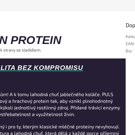
Dop
N PROTEIN
Kate
EAN
:
k stravy se sladidlem.
Bio
:
LITA BEZ KOMPROMISU
inům! A k tomu lahodná chuť jablečného koláče. PULS
vý a hrachový protein tak, aby vznikl plnohodnotný
ýkoli jednotlivý rostlinný zdroj. Přidané trávicí enzymy
vstřebatelnost a využitelnost živin.
ný i pro ty, kterým klasické mléčné proteiny nevyhovují.
tura a lahodná chuť, která dělá z každé porce příjemný