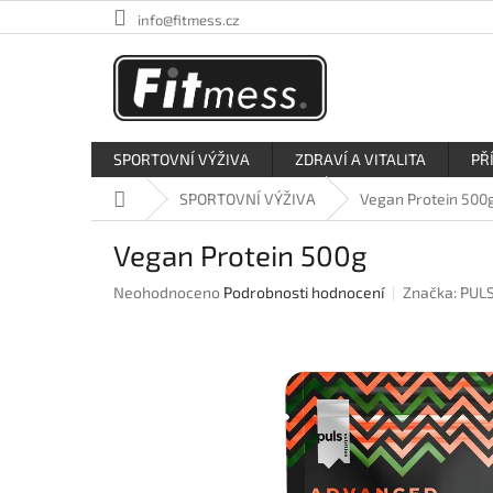
Přejít
info@fitmess.cz
na
obsah
SPORTOVNÍ VÝŽIVA
ZDRAVÍ A VITALITA
PŘ
Domů
SPORTOVNÍ VÝŽIVA
Vegan Protein 500
Vegan Protein 500g
Průměrné
Neohodnoceno
Podrobnosti hodnocení
Značka:
PULS
hodnocení
produktu
je
0,0
z
5
hvězdiček.