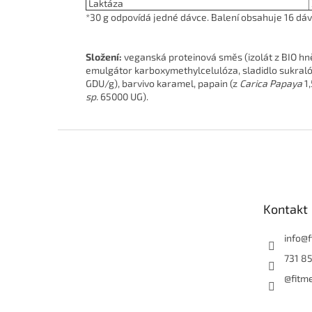
Laktáza
*30 g odpovídá jedné dávce. Balení obsahuje 16 dáv
Složení:
veganská proteinová směs (izolát z BIO hně
emulgátor karboxymethylcelulóza, sladidlo sukralóz
GDU/g), barvivo karamel, papain (z
Carica Papaya
1,
sp.
65000 UG).
Z
á
p
a
t
Kontakt
í
info
@
731 85
@fitm