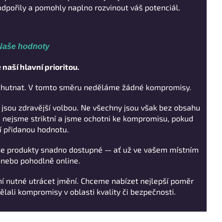
odpořily a pomohly naplno rozvinout váš potenciál.
Naše hodnoty
e naší hlavní prioritou.
 chutnat. V tomto směru neděláme žádné kompromisy.
jsou zdravější volbou. Ne všechny jsou však bez obsahu
 nejsme striktní a jsme ochotni ke kompromisu, pokud
í přidanou hodnotu.
aše produkty snadno dostupné — ať už ve vašem místním
nebo pohodlně online.
ní nutné utrácet jmění. Chceme nabízet nejlepší poměr
ělali kompromisy v oblasti kvality či bezpečnosti.