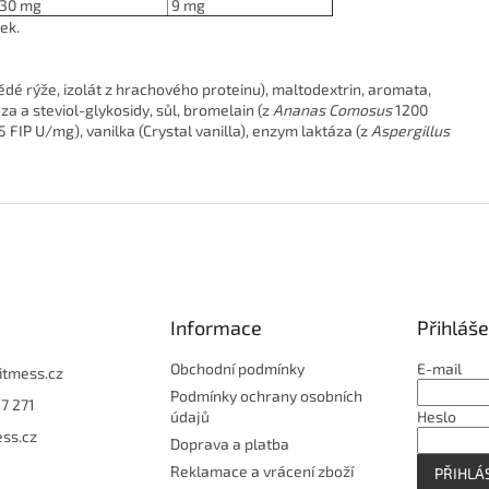
30 mg
9 mg
ek.
dé rýže, izolát z hrachového proteinu), maltodextrin, aromata,
a a steviol-glykosidy, sůl, bromelain (z
Ananas Comosus
1200
5 FIP U/mg), vanilka (Crystal vanilla), enzym laktáza (z
Aspergillus
Informace
Přihláše
Obchodní podmínky
E-mail
fitmess.cz
Podmínky ochrany osobních
7 271
údajů
Heslo
ess.cz
Doprava a platba
Reklamace a vrácení zboží
PŘIHLÁS