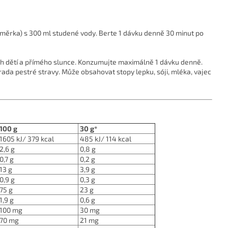
dměrka) s 300 ml studené vody. Berte 1 dávku denně 30 minut po
ah dětí a přímého slunce. Konzumujte maximálně 1 dávku denně.
da pestré stravy. Může obsahovat stopy lepku, sóji, mléka, vajec
100 g
30 g*
1605 kJ/ 379 kcal
485 kJ/ 114 kcal
2,6 g
0,8 g
0,7 g
0,2 g
13 g
3,9 g
0,9 g
0,3 g
75 g
23 g
1,9 g
0,6 g
100 mg
30 mg
70 mg
21 mg