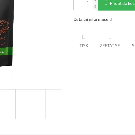
Přidat do koš
Detailní informace
TISK
ZEPTAT SE
S