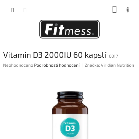
Přejít
NÁKUP
na
obsah
KOŠÍK
Vitamin D3 2000IU 60 kapslí
10017
Průměrné
Neohodnoceno
Podrobnosti hodnocení
Značka:
Viridian Nutrition
hodnocení
produktu
je
0,0
z
5
hvězdiček.