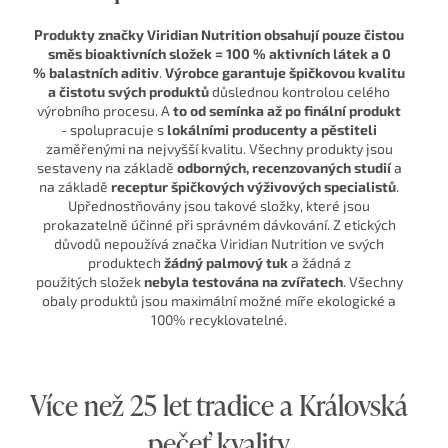
Produkty značky Viridian Nutrition obsahují pouze čistou
směs bioaktivních složek = 100 % aktivních látek a 0
% balastních aditiv
.
Výrobce garantuje špičkovou kvalitu
a čistotu svých produktů
důslednou kontrolou celého
výrobního procesu. A
to od semínka až po finální produkt
- spolupracuje s
lokálními producenty a pěstiteli
zaměřenými na nejvyšší kvalitu. Všechny produkty jsou
sestaveny na základě
odborných, recenzovaných studií
a
na základě
receptur špičkových výživových specialistů
.
Upřednostňovány jsou takové složky, které jsou
prokazatelně účinné při správném dávkování. Z etických
důvodů nepoužívá značka Viridian Nutrition ve svých
produktech
žádný palmový tuk
a žádná z
použitých složek
nebyla testována na zvířatech
. Všechny
obaly produktů jsou maximální možné míře ekologické a
100% recyklovatelné.
Více než 25 let tradice a Královská
pečeť kvality