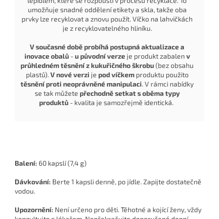
lepidlem, které se rozpouští v procesu recyklace. To
umožňuje snadné oddělení etikety a skla, takže oba
prvky lze recyklovat a znovu použít. Víčko na lahvičkách
je z recyklovatelného hliníku.
V současné době probíhá postupná aktualizace a
inovace obalů
-
u původní verze
je produkt zabalen
v
průhledném těsnění z kukuřičného škrobu
(bez obsahu
plastů).
V nové verzi
je
pod víčkem
produktu použito
těsnění proti neoprávněné manipulaci
. V rámci nabídky
se tak můžete
přechodně setkat s oběma typy
produktů
- kvalita je samozřejmě identická.
Balení:
60 kapslí (7,4 g)
Dávkování:
Berte 1 kapsli denně, po jídle. Zapijte dostatečně
vodou.
Upozornění:
Není určeno pro děti. Těhotné a kojící ženy, vždy
konzultujte s lékařem. Nepřekračujte doporučené denní