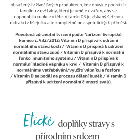
obsažený i v živočišných produktech, kde obvykle pochází z
lanolinu z ovčí vlny, který je uměle ozářen, aby se
napodobila reakce v těle. Vitamín D3 je získaný šetrnou
extrakcí z lišejníku a je kompletně bez syntetických příměsí.
Povolená zdravotní tvrzení podle Nařízení Evropské
komise č. 432/2012: Vitamin D přispívá k udržení
normálního stavu kostí / Vitamin D přispívá k udržení
normálního stavu zubů / Vitamin D přispívá k normální
funkci imunitního systému / Vitamin D přispívá k
normální hladině vápníku v krvi / Vitamin D přispívá k
normálnímu vstřebávání/využití vápníku a fosforu
/ Vitamin D se podílí na procesu dělení buněk / Vitamin D
přispívá k udržení normální činnosti svalů.
Etické
doplňky stravy s
přírodním srdcem