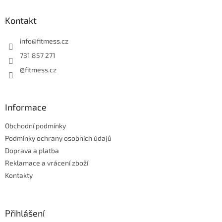
p
a
Kontakt
t
í
info
@
fitmess.cz
731 857 271
@fitmess.cz
Informace
Obchodní podmínky
Podmínky ochrany osobních údajů
Doprava a platba
Reklamace a vrácení zboží
Kontakty
Přihlášení