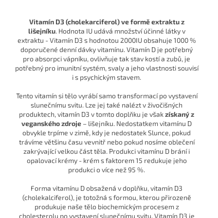
Vitamín D3 (cholekarciferol) ve formě extraktu z
lišejníku
. Hodnota IU udává množství účinné látky v
extraktu - Vitamín D3 s hodnotou 2000IU obsahuje 1000 %
doporučené denní dávky vitamínu. Vitamín D je potřebný
pro absorpci vápníku, ovlivňuje tak stav kostí a zubů, je
potřebný pro imunitní systém, svaly a jeho vlastnosti souvisí
i s psychickým stavem.
Tento vitamín si tělo vyrábí samo transformací po vystavení
slunečnímu svitu. Lze jej také nalézt v živočišných
produktech, vitamín D3 v tomto doplňku je však
získaný z
veganského zdroje
– lišejníku. Nedostatkem vitamínu D
obvykle trpíme v zimě, kdy je nedostatek Slunce, pokud
trávíme většinu času vevnitř nebo pokud nosíme oblečení
zakrývající velkou část těla. Produkci vitamínu D brání i
opalovací krémy - krém s faktorem 15 redukuje jeho
produkci o více než 95 %.
Forma vitamínu D obsažená v doplňku, vitamín D3
(cholekalciferol), je totožná s formou, kterou přirozeně
produkuje naše tělo biochemickým procesem z
cholesterolu po vystavení slunečnímu svitu. Vitamín D3 je