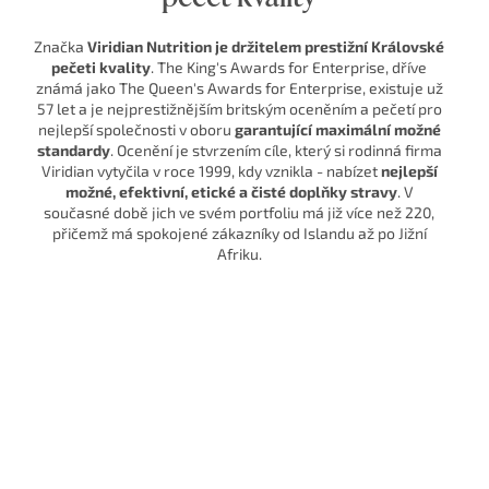
Značka
Viridian Nutrition je držitelem prestižní Královské
pečeti kvality
. The King's Awards for Enterprise, dříve
známá jako The Queen's Awards for Enterprise, existuje už
57 let a je nejprestižnějším britským oceněním a pečetí pro
nejlepší společnosti v oboru
garantující maximální možné
standardy
. Ocenění je stvrzením cíle, který si rodinná firma
Viridian vytyčila v roce 1999, kdy vznikla - nabízet
nejlepší
možné, efektivní, etické a čisté doplňky stravy
. V
současné době jich ve svém portfoliu má již více než 220,
přičemž má spokojené zákazníky od Islandu až po Jižní
Afriku.
Laskavý ke svému tělu, šetrný k cel
světu
Viridian Nutrition je
nezávislá rodinná značka.
Věříme, že nos