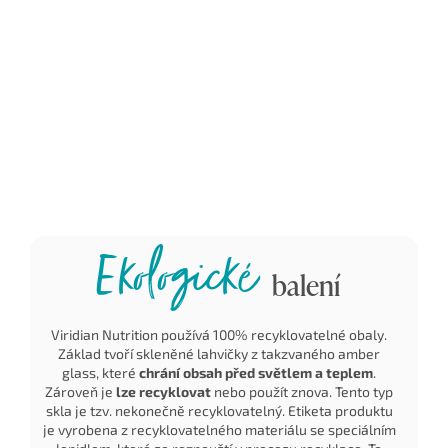
Vznikají primárně s
gama, rentgenovými
tzv. pomocné látky
cílem zvýšit celkový
paprsky,…) – tedy
v mnoha produk
výnos a jsou
radioaktivním zářením
zastoupeny z
produktem
za účelem deaktivace
komerčních důvo
agrochemického
obsažených enzymů a
nikoli nutričních,
průmyslu. V
živých biokultur, což
zdravotních. Vaše
produktech Viridian
prodlužuje trvanlivost.
je nepotřebuje
nikdy žádné GMO
složky nenajdete.
Ekologické
balení
Viridian Nutrition používá 100% recyklovatelné obaly.
Základ tvoří skleněné lahvičky z takzvaného amber
glass, které
chrání obsah před světlem a teplem
.
Zároveň je
lze recyklovat
nebo použít znova. Tento typ
skla je tzv. nekonečně recyklovatelný. Etiketa produktu
je vyrobena z recyklovatelného materiálu se speciálním