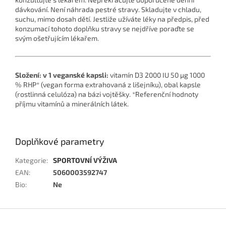
dávkování. Není náhrada pestré stravy. Skladujte v chladu,
suchu, mimo dosah dětí. Jestliže užíváte léky na předpis, před
konzumací tohoto doplňku stravy se nejdříve poraďte se
svým ošetřujícím lékařem.
Složení: v 1 veganské kapsli:
vitamín D3 2000 IU 50 µg 1000
% RHP* (vegan forma extrahovaná z lišejníku), obal kapsle
(rostlinná celulóza) na bázi vojtěšky. *Referenční hodnoty
příjmu vitamínů a minerálních látek.
Doplňkové parametry
Kategorie
:
SPORTOVNÍ VÝŽIVA
EAN
:
5060003592747
Bio
:
Ne
Z
á