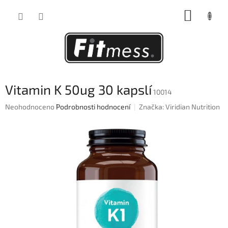
Přejít
NÁKUP
na
obsah
KOŠÍK
Vitamin K 50ug 30 kapslí
10014
Průměrné
Neohodnoceno
Podrobnosti hodnocení
Značka:
Viridian Nutrition
hodnocení
produktu
je
0,0
z
5
hvězdiček.