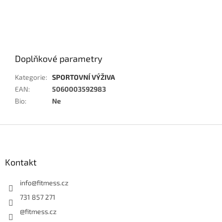
Doplňkové parametry
Kategorie
:
SPORTOVNÍ VÝŽIVA
EAN
:
5060003592983
Bio
:
Ne
Z
á
p
a
Kontakt
t
í
info
@
fitmess.cz
731 857 271
@fitmess.cz