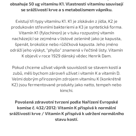
obsahuje 50 ug vitamínu K1. Vlastnosti vitamínu souvisejí
se srážlivostí krve a s metabolismem vápníku.
Existují tři typy vitamínu K1. K1 je získáván z jídla, K2 je
produkován střevními bakteriemi a K3 je syntetická forma.
Vitamín K1 (fylochinon) je v tuku rozpustný vitamín
nacházející se zejména v listové zelenině jako je kapusta,
špenát, brokolice nebo růžičková kapusta. Jeho jméno
odráží jeho výskyt, "phyllo" znamená v řečtině listy. Vitamín
K objevil v roce 1929 dánský vědec Henrik Dam.
Pokud chceme užívat vápník souvislosti se stavem kostí a
zubů, měli bychom zároveň užívat i vitamín K a vitamín D.
Velmi dobrým přirozeným zdrojem vitamínu K (konkrétně
K2) jsou fermentované produkty jako natto, tempeh nebo
kimchi.
Povolená zdravotní tvrzení podle Nařízení Evropské
komise č. 432/2012: Vitamin K přispívá k normální
srážlivosti krve / Vitamin K přispívá k udržení normálního
stavu kostí.