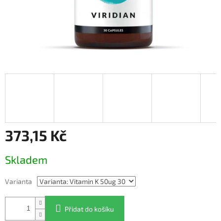
373,15 Kč
Měrná
Skladem
cena:
Varianta
Přidat do košíku