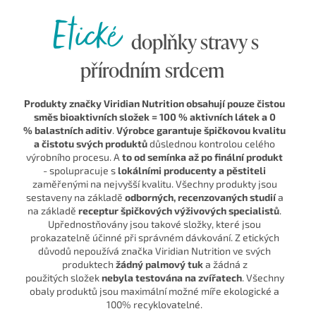
Etické
doplňky stravy s
přírodním srdcem
Produkty značky Viridian Nutrition obsahují pouze čistou
směs bioaktivních složek = 100 % aktivních látek a 0
% balastních aditiv
.
Výrobce garantuje špičkovou kvalitu
a čistotu svých produktů
důslednou kontrolou celého
výrobního procesu. A
to od semínka až po finální produkt
- spolupracuje s
lokálními producenty a pěstiteli
zaměřenými na nejvyšší kvalitu. Všechny produkty jsou
sestaveny na základě
odborných, recenzovaných studií
a
na základě
receptur špičkových výživových specialistů
.
Upřednostňovány jsou takové složky, které jsou
prokazatelně účinné při správném dávkování. Z etických
důvodů nepoužívá značka Viridian Nutrition ve svých
produktech
žádný palmový tuk
a žádná z
použitých složek
nebyla testována na zvířatech
. Všechny
obaly produktů jsou maximální možné míře ekologické a
100% recyklovatelné.