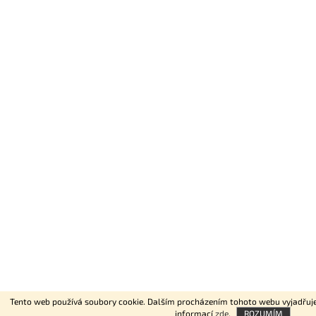
Tento web používá soubory cookie. Dalším procházením tohoto webu vyjadřujete
informací
zde
.
ROZUMÍM