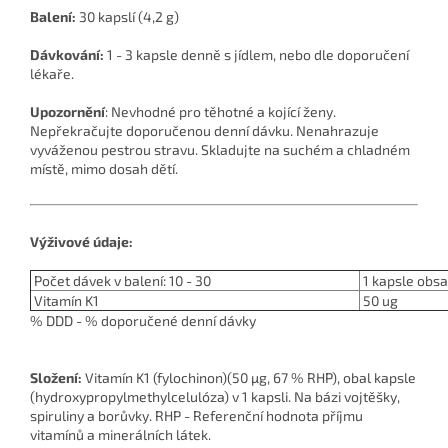
Balení:
30 kapslí (4,2 g)
Dávkování:
1 - 3 kapsle denně s jídlem, nebo dle doporučení
lékaře.
Upozornění
: Nevhodné pro těhotné a kojící ženy.
Nepřekračujte doporučenou denní dávku. Nenahrazuje
vyváženou pestrou stravu. Skladujte na suchém a chladném
místě, mimo dosah dětí.
Výživové údaje:
Počet dávek v balení: 10 - 30
1 kapsle obs
Vitamín K1
50 ug
% DDD - % doporučené denní dávky
Složení:
Vitamín K1 (fylochinon)(50 µg, 67 % RHP), obal kapsle
(hydroxypropylmethylcelulóza) v 1 kapsli. Na bázi vojtěšky,
spiruliny a borůvky. RHP - Referenční hodnota příjmu
vitamínů a minerálních látek.