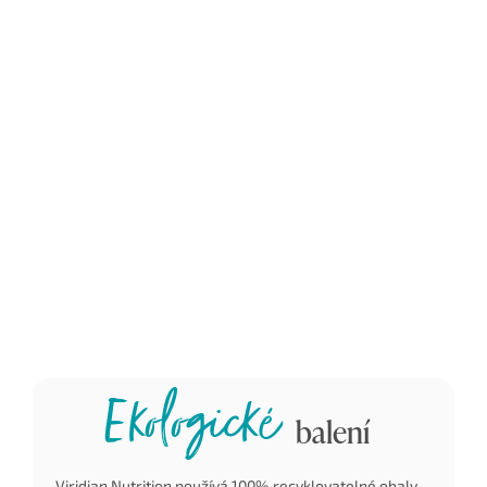
Bez GMO
Bez ozařovaných
Bez balastní
složek
aditiv
Geneticky modifikované
Ozařování potravin
Žádná umělá slad
organizmy a plodiny
probíhá ionizujícím
umělá barviva, po
jsou nepřirozené.
zářením (alfa, beta,
nebo konzervanty.
Vznikají primárně s
gama, rentgenovými
tzv. pomocné látky
cílem zvýšit celkový
paprsky,…) – tedy
v mnoha produk
výnos a jsou
radioaktivním zářením
zastoupeny z
produktem
za účelem deaktivace
komerčních důvo
agrochemického
obsažených enzymů a
nikoli nutričních,
průmyslu. V
živých biokultur, což
zdravotních. Vaše
produktech Viridian
prodlužuje trvanlivost.
je nepotřebuje
nikdy žádné GMO
složky nenajdete.
Ekologické
balení
Viridian Nutrition používá 100% recyklovatelné obaly.