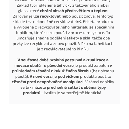
Základ tvoří skleněné lahvičky z takzvaného amber
glass, které
chrání obsah před světlem a teplem
.
Zároveň je
lze recyklovat
nebo použít znova. Tento typ
skla je tzv. nekonečně recyklovatelný. Etiketa produktu
je vyrobena z recyklovatelného materiálu se speciálním
lepidlem, které se rozpouští v procesu recyklace. To
umožňuje snadné oddělení etikety a skla, takže oba
prvky lze recyklovat a znovu použít. Víčko na lahvičkách
je z recyklovatelného hliníku.
V současné době probíhá postupná aktualizace a
inovace obalů
-
u původní verze
je produkt zabalen
v
průhledném těsnění z kukuřičného škrobu
(bez obsahu
plastů).
V nové verzi
je
pod víčkem
produktu použito
těsnění proti neoprávněné manipulaci
. V rámci nabídky
se tak můžete
přechodně setkat s oběma typy
produktů
- kvalita je samozřejmě identická.