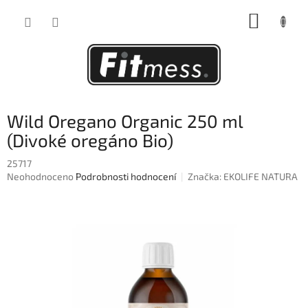
Přejít
NÁKUP
na
obsah
KOŠÍK
Wild Oregano Organic 250 ml
(Divoké oregáno Bio)
25717
Průměrné
Neohodnoceno
Podrobnosti hodnocení
Značka:
EKOLIFE NATURA
hodnocení
produktu
je
0,0
z
5
hvězdiček.