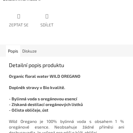
ZEPTAT SE
SDÍLET
Popis
Diskuze
Detailní popis produktu
Organic floral water WILD OREGANO
Doplněk stravy v Bio kvalitě.
- Bylinná voda s oregánovou esencí
- Získaná destilací oregánových lístků
- Očista obličeje, úst
Wild Oregano je 100% bylinná voda s obsahem 1 %
oregánové esence. Neobsahuje žádné příměsi ani
dochucovadla. Je určená pro péči o kůži, obličej.