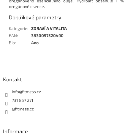
oregánového esenciálního oleje. Hydrolát obsahuje 1 %
oregánové esence.
Doplňkové parametry
Kategorie
:
ZDRAVÍ A VITALITA
EAN
:
3830057520490
Bio
:
Ano
Z
á
p
a
Kontakt
t
í
info
@
fitmess.cz
731 857 271
@fitmess.cz
Informace