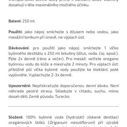
dosahují v těle maximálního možného účinku.
Balení:
250 ml
Použití:
jako nápoj smíchejte s džusem nebo vodou, jako
masážní tonikum při únavě, na výplach úst.
Dávkování:
pro použití jako nápoj: smíchejte 1 víčko
bylinného destilátu s 250 ml tekutiny (džus, voda, čaj, apod.).
Pijte 2x denně (ráno a večer). Pro masáž: vetřete oregano
bylinnou vodu do kůže a masírujte 2 minuty. Pro výplach úst:
přibližně půl víčka bylinné vody použijte ke kloktání, poté
vyplivněte. Vyplachujte 2-3x denně.
Upozornění:
Nepřekračujte doporučenou denní dávku. Není
náhrada pestré stravy. Skladujte v chladu, suchu, mimo
dosah dětí. Země původu:
Turecko
Složení:
100% bylinná voda (hydrolát) získaná destilací
oregánových lístků (
Origanum minutiflorum
) při výrobě