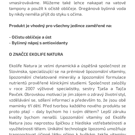
vmasírováváme. Můžeme také lehce nakapat na vatové
tampony a použít k očistě obličeje. Oregánová bylinná voda
by nikdy neměla přijít do styku s očima.
Produkt je vhodný pro všechny jedince zaměřené na:
- Očistu obličeje a úst
- Bylinný nápoj s antioxidanty
O ZNAČCE EKOLIFE NATURA
Ekolife Natura je velmi dynamická a úspěšná společnost ze
Slovinska, specializující se na prémiové lipozomální vitamíny,
lipozomální chelatované minerály a lipozomální formulace
nutrientů prověřené klinickými studiemi. Společnost založily
v roce 2007 výživové specialistky, sestry Tjaša a Tajča
Pavček. Obrovskou motivací je jim zájem o zdravý životní styl,
vzdělávání se, sdílení informací a především to, že jsou obě
maminky tří dětí. Před tvorbou každého nového produktu se
proto ptají – daly bychom ho i svým dětem? Lepší záruku
kvality bychom nenašli. Lipozomální vitamíny od Ekolife
Natura jsou naprostou špičkou z hlediska vstřebatelnosti a
využitelnosti tělem. Unikátní technologie lipozomů umožňuje
transportovat účinné látky přímo k buňkám, takže vitamíny