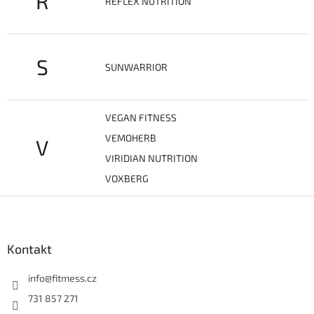
R
REFLEX NUTRITION
S
SUNWARRIOR
VEGAN FITNESS
VEMOHERB
V
VIRIDIAN NUTRITION
VOXBERG
Z
á
p
a
Kontakt
t
í
info
@
fitmess.cz
731 857 271