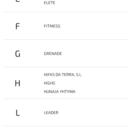
ELETE
F
FITMESS
G
GRENADE
HIFAS DA TERRA, S.L.
H
HIGH5
HUNAJA YHTYMA
L
LEADER