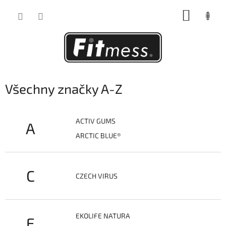
Přejít
NÁKUP
na
obsah
KOŠÍK
Všechny značky A-Z
ACTIV GUMS
A
ARCTIC BLUE®
C
CZECH VIRUS
EKOLIFE NATURA
E